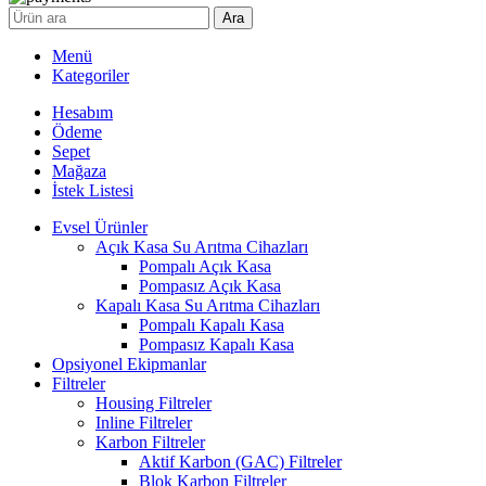
Ara
Menü
Kategoriler
Hesabım
Ödeme
Sepet
Mağaza
İstek Listesi
Evsel Ürünler
Açık Kasa Su Arıtma Cihazları
Pompalı Açık Kasa
Pompasız Açık Kasa
Kapalı Kasa Su Arıtma Cihazları
Pompalı Kapalı Kasa
Pompasız Kapalı Kasa
Opsiyonel Ekipmanlar
Filtreler
Housing Filtreler
Inline Filtreler
Karbon Filtreler
Aktif Karbon (GAC) Filtreler
Blok Karbon Filtreler