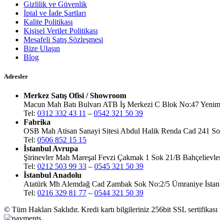
Gizlilik ve Güvenlik
İptal ve İade Şartları
Kalite Politikası
Kişisel Veriler Politikası
Mesafeli Satış Sözleşmesi
Bize Ulaşın
Blog
Adresler
Merkez Satış Ofisi / Showroom
Macun Mah Batı Bulvarı ATB İş Merkezi C Blok No:47 Yenim
Tel:
0312 332 43 11
–
0542 321 50 39
Fabrika
OSB Mah Atisan Sanayi Sitesi Abdul Halik Renda Cad 241 Sok
Tel:
0506 852 15 15
İstanbul Avrupa
Şirinevler Mah Mareşal Fevzi Çakmak 1 Sok 21/B Bahçelievler
Tel:
0212 503 99 33
–
0545 321 50 39
İstanbul Anadolu
Atatürk Mh Alemdağ Cad Zambak Sok No:2/5 Ümraniye İstan
Tel:
0216 329 81 77
–
0544 321 50 39
© Tüm Hakları Saklıdır. Kredi kartı bilgileriniz 256bit SSL sertifikası