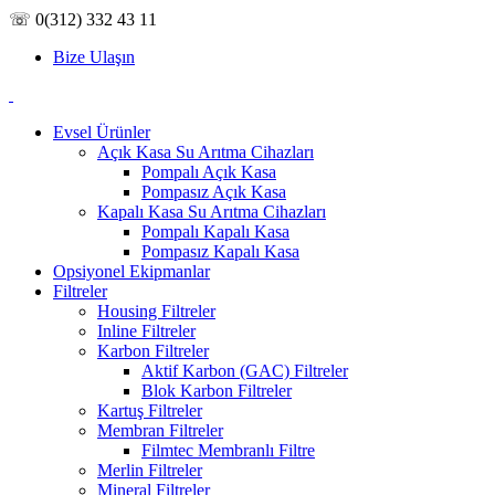
☏ 0(312) 332 43 11
Bize Ulaşın
Evsel Ürünler
Açık Kasa Su Arıtma Cihazları
Pompalı Açık Kasa
Pompasız Açık Kasa
Kapalı Kasa Su Arıtma Cihazları
Pompalı Kapalı Kasa
Pompasız Kapalı Kasa
Opsiyonel Ekipmanlar
Filtreler
Housing Filtreler
Inline Filtreler
Karbon Filtreler
Aktif Karbon (GAC) Filtreler
Blok Karbon Filtreler
Kartuş Filtreler
Membran Filtreler
Filmtec Membranlı Filtre
Merlin Filtreler
Mineral Filtreler