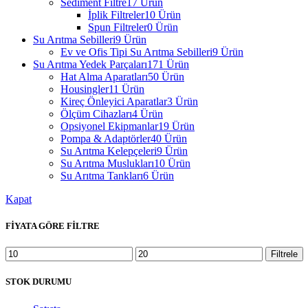
Sediment Filtre
17 Ürün
İplik Filtreler
10 Ürün
Spun Filtreler
0 Ürün
Su Arıtma Sebilleri
9 Ürün
Ev ve Ofis Tipi Su Arıtma Sebilleri
9 Ürün
Su Arıtma Yedek Parçaları
171 Ürün
Hat Alma Aparatları
50 Ürün
Housingler
11 Ürün
Kireç Önleyici Aparatlar
3 Ürün
Ölçüm Cihazları
4 Ürün
Opsiyonel Ekipmanlar
19 Ürün
Pompa & Adaptörler
40 Ürün
Su Arıtma Kelepçeleri
9 Ürün
Su Arıtma Muslukları
10 Ürün
Su Arıtma Tankları
6 Ürün
Kapat
FİYATA GÖRE FİLTRE
En
En
Filtrele
düşük
yüksek
fiyat
fiyat
STOK DURUMU