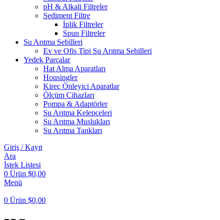
pH & Alkali Filtreler
Sediment Filtre
İplik Filtreler
Spun Filtreler
Su Arıtma Sebilleri
Ev ve Ofis Tipi Su Arıtma Sebilleri
Yedek Parçalar
Hat Alma Aparatları
Housingler
Kireç Önleyici Aparatlar
Ölçüm Cihazları
Pompa & Adaptörler
Su Arıtma Kelepçeleri
Su Arıtma Muslukları
Su Arıtma Tankları
Giriş / Kayıt
Ara
İstek Listesi
0
Ürün
$
0,00
Menü
0
Ürün
$
0,00