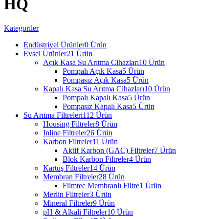
HQ
Kategoriler
Endüstriyel Ürünler
0 Ürün
Evsel Ürünler
21 Ürün
Açık Kasa Su Arıtma Cihazları
10 Ürün
Pompalı Açık Kasa
5 Ürün
Pompasız Açık Kasa
5 Ürün
Kapalı Kasa Su Arıtma Cihazları
10 Ürün
Pompalı Kapalı Kasa
5 Ürün
Pompasız Kapalı Kasa
5 Ürün
Su Arıtma Filtreleri
112 Ürün
Housing Filtreler
8 Ürün
Inline Filtreler
26 Ürün
Karbon Filtreler
11 Ürün
Aktif Karbon (GAC) Filtreler
7 Ürün
Blok Karbon Filtreler
4 Ürün
Kartuş Filtreler
14 Ürün
Membran Filtreler
28 Ürün
Filmtec Membranlı Filtre
1 Ürün
Merlin Filtreler
3 Ürün
Mineral Filtreler
9 Ürün
pH & Alkali Filtreler
10 Ürün