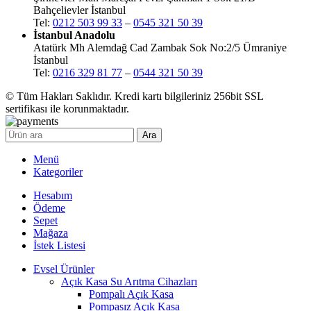
Bahçelievler İstanbul
Tel:
0212 503 99 33
–
0545 321 50 39
İstanbul Anadolu
Atatürk Mh Alemdağ Cad Zambak Sok No:2/5 Ümraniye
İstanbul
Tel:
0216 329 81 77
–
0544 321 50 39
© Tüm Hakları Saklıdır. Kredi kartı bilgileriniz 256bit SSL
sertifikası ile korunmaktadır.
Ara
Menü
Kategoriler
Hesabım
Ödeme
Sepet
Mağaza
İstek Listesi
Evsel Ürünler
Açık Kasa Su Arıtma Cihazları
Pompalı Açık Kasa
Pompasız Açık Kasa