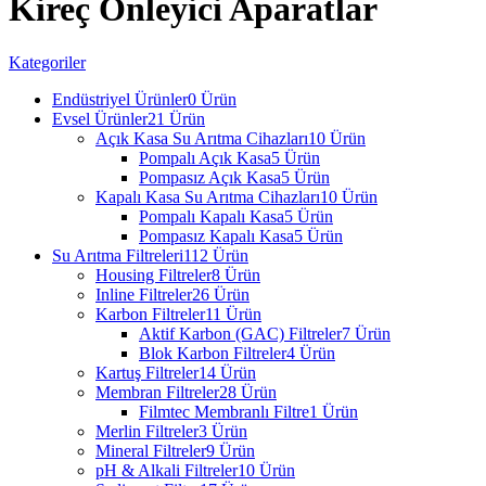
Kireç Önleyici Aparatlar
Kategoriler
Endüstriyel Ürünler
0 Ürün
Evsel Ürünler
21 Ürün
Açık Kasa Su Arıtma Cihazları
10 Ürün
Pompalı Açık Kasa
5 Ürün
Pompasız Açık Kasa
5 Ürün
Kapalı Kasa Su Arıtma Cihazları
10 Ürün
Pompalı Kapalı Kasa
5 Ürün
Pompasız Kapalı Kasa
5 Ürün
Su Arıtma Filtreleri
112 Ürün
Housing Filtreler
8 Ürün
Inline Filtreler
26 Ürün
Karbon Filtreler
11 Ürün
Aktif Karbon (GAC) Filtreler
7 Ürün
Blok Karbon Filtreler
4 Ürün
Kartuş Filtreler
14 Ürün
Membran Filtreler
28 Ürün
Filmtec Membranlı Filtre
1 Ürün
Merlin Filtreler
3 Ürün
Mineral Filtreler
9 Ürün
pH & Alkali Filtreler
10 Ürün