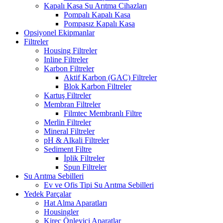
Kapalı Kasa Su Arıtma Cihazları
Pompalı Kapalı Kasa
Pompasız Kapalı Kasa
Opsiyonel Ekipmanlar
Filtreler
Housing Filtreler
Inline Filtreler
Karbon Filtreler
Aktif Karbon (GAC) Filtreler
Blok Karbon Filtreler
Kartuş Filtreler
Membran Filtreler
Filmtec Membranlı Filtre
Merlin Filtreler
Mineral Filtreler
pH & Alkali Filtreler
Sediment Filtre
İplik Filtreler
Spun Filtreler
Su Arıtma Sebilleri
Ev ve Ofis Tipi Su Arıtma Sebilleri
Yedek Parçalar
Hat Alma Aparatları
Housingler
Kireç Önleyici Aparatlar