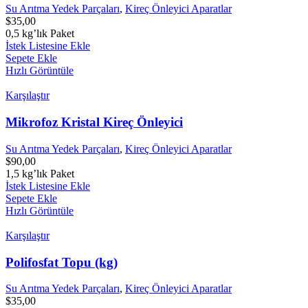
Su Arıtma Yedek Parçaları
,
Kireç Önleyici Aparatlar
$
35,00
0,5 kg’lık Paket
İstek Listesine Ekle
Sepete Ekle
Hızlı Görüntüle
Karşılaştır
Mikrofoz Kristal Kireç Önleyici
Su Arıtma Yedek Parçaları
,
Kireç Önleyici Aparatlar
$
90,00
1,5 kg’lık Paket
İstek Listesine Ekle
Sepete Ekle
Hızlı Görüntüle
Karşılaştır
Polifosfat Topu (kg)
Su Arıtma Yedek Parçaları
,
Kireç Önleyici Aparatlar
$
35,00