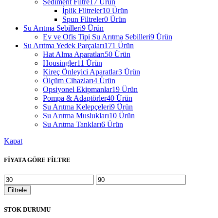
Sediment Filtre
17 Ürün
İplik Filtreler
10 Ürün
Spun Filtreler
0 Ürün
Su Arıtma Sebilleri
9 Ürün
Ev ve Ofis Tipi Su Arıtma Sebilleri
9 Ürün
Su Arıtma Yedek Parçaları
171 Ürün
Hat Alma Aparatları
50 Ürün
Housingler
11 Ürün
Kireç Önleyici Aparatlar
3 Ürün
Ölçüm Cihazları
4 Ürün
Opsiyonel Ekipmanlar
19 Ürün
Pompa & Adaptörler
40 Ürün
Su Arıtma Kelepçeleri
9 Ürün
Su Arıtma Muslukları
10 Ürün
Su Arıtma Tankları
6 Ürün
Kapat
FİYATA GÖRE FİLTRE
En
En
düşük
yüksek
Filtrele
fiyat
fiyat
STOK DURUMU