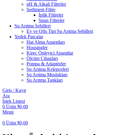
pH & Alkali Filtreler
Sediment Filtre
İplik Filtreler
Spun Filtreler
Su Arıtma Sebilleri
Ev ve Ofis Tipi Su Arıtma Sebilleri
Yedek Parçalar
Hat Alma Aparatları
Housingler
Kireç Önleyici Aparatlar
Ölçüm Cihazları
Pompa & Adaptörler
Su Arıtma Kelepçeleri
Su Arıtma Muslukları
Su Arıtma Tankları
Giriş / Kayıt
Ara
İstek Listesi
0
Ürün
$
0,00
Menü
0
Ürün
$
0,00