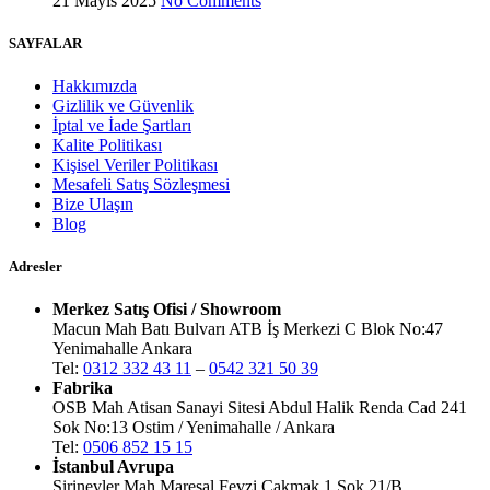
21 Mayıs 2025
No Comments
SAYFALAR
Hakkımızda
Gizlilik ve Güvenlik
İptal ve İade Şartları
Kalite Politikası
Kişisel Veriler Politikası
Mesafeli Satış Sözleşmesi
Bize Ulaşın
Blog
Adresler
Merkez Satış Ofisi / Showroom
Macun Mah Batı Bulvarı ATB İş Merkezi C Blok No:47
Yenimahalle Ankara
Tel:
0312 332 43 11
–
0542 321 50 39
Fabrika
OSB Mah Atisan Sanayi Sitesi Abdul Halik Renda Cad 241
Sok No:13 Ostim / Yenimahalle / Ankara
Tel:
0506 852 15 15
İstanbul Avrupa
Şirinevler Mah Mareşal Fevzi Çakmak 1 Sok 21/B