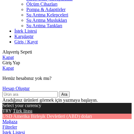
Ölçüm Cihazları
Pompa & Adaptörler
Su Arıtma Kelepçeleri
Su Arıtma Muslukları
Su Arıtma Tankları
İstek Listesi
Karşılaştır
Giriş / Kayıt
Alışveriş Sepeti
Kapat
Giriş Yap
Kapat
Henüz hesabınız yok mu?
Hesap Oluştur
Ara
Aradığınız ürünleri görmek için yazmaya başlayın.
Select your currency
TRY
Türk lirası
USD
Amerika Birleşik Devletleri (ABD) doları
Mağaza
Filtreler
İstek Listesi