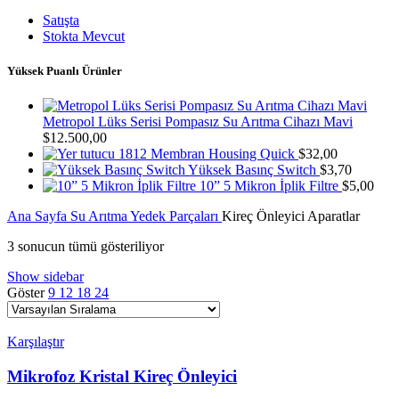
Satışta
Stokta Mevcut
Yüksek Puanlı Ürünler
Metropol Lüks Serisi Pompasız Su Arıtma Cihazı Mavi
$
12.500,00
1812 Membran Housing Quick
$
32,00
Yüksek Basınç Switch
$
3,70
10” 5 Mikron İplik Filtre
$
5,00
Ana Sayfa
Su Arıtma Yedek Parçaları
Kireç Önleyici Aparatlar
3 sonucun tümü gösteriliyor
Show sidebar
Göster
9
12
18
24
Karşılaştır
Mikrofoz Kristal Kireç Önleyici