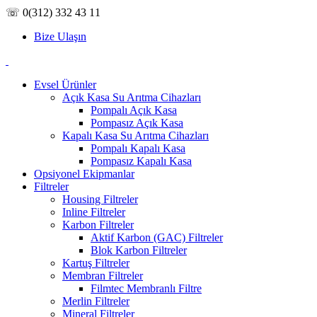
☏ 0(312) 332 43 11
Bize Ulaşın
Evsel Ürünler
Açık Kasa Su Arıtma Cihazları
Pompalı Açık Kasa
Pompasız Açık Kasa
Kapalı Kasa Su Arıtma Cihazları
Pompalı Kapalı Kasa
Pompasız Kapalı Kasa
Opsiyonel Ekipmanlar
Filtreler
Housing Filtreler
Inline Filtreler
Karbon Filtreler
Aktif Karbon (GAC) Filtreler
Blok Karbon Filtreler
Kartuş Filtreler
Membran Filtreler
Filmtec Membranlı Filtre
Merlin Filtreler
Mineral Filtreler