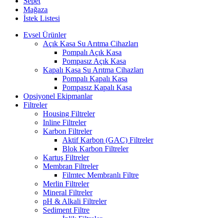
Sepet
Mağaza
İstek Listesi
Evsel Ürünler
Açık Kasa Su Arıtma Cihazları
Pompalı Açık Kasa
Pompasız Açık Kasa
Kapalı Kasa Su Arıtma Cihazları
Pompalı Kapalı Kasa
Pompasız Kapalı Kasa
Opsiyonel Ekipmanlar
Filtreler
Housing Filtreler
Inline Filtreler
Karbon Filtreler
Aktif Karbon (GAC) Filtreler
Blok Karbon Filtreler
Kartuş Filtreler
Membran Filtreler
Filmtec Membranlı Filtre
Merlin Filtreler
Mineral Filtreler
pH & Alkali Filtreler
Sediment Filtre