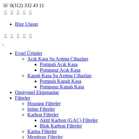
☏ 0(312) 332 43 11
Bize Ulaşın
Evsel Ürünler
Açık Kasa Su Arıtma Cihazları
Pompalı Açık Kasa
Pompasız Açık Kasa
Kapalı Kasa Su Arıtma Cihazları
Pompalı Kapalı Kasa
Pompasız Kapalı Kasa
Opsiyonel Ekipmanlar
Filtreler
Housing Filtreler
Inline Filtreler
Karbon Filtreler
Aktif Karbon (GAC) Filtreler
Blok Karbon Filtreler
Kartuş Filtreler
Membran Filtreler