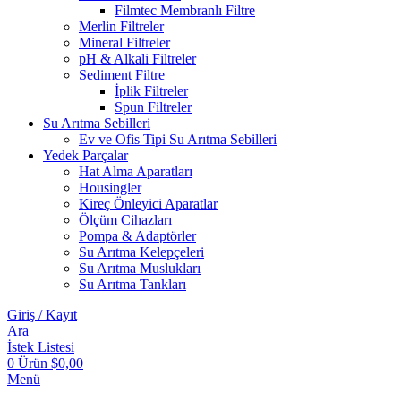
Filmtec Membranlı Filtre
Merlin Filtreler
Mineral Filtreler
pH & Alkali Filtreler
Sediment Filtre
İplik Filtreler
Spun Filtreler
Su Arıtma Sebilleri
Ev ve Ofis Tipi Su Arıtma Sebilleri
Yedek Parçalar
Hat Alma Aparatları
Housingler
Kireç Önleyici Aparatlar
Ölçüm Cihazları
Pompa & Adaptörler
Su Arıtma Kelepçeleri
Su Arıtma Muslukları
Su Arıtma Tankları
Giriş / Kayıt
Ara
İstek Listesi
0
Ürün
$
0,00
Menü