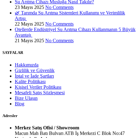
Su Arıtma Cihazı Musluğa Nasıl Takılır?
23 Mayıs 2025
No Comments
🌿 Tarımda Su Arıtma Sistemleri Kullanımı ve Verimlilik
Artışı
22 Mayıs 2025
No Comments
Otellerde Endüstriyel Su Arıtma Cihazı Kullanmanın 5 Büyük
Avantajı
21 Mayıs 2025
No Comments
SAYFALAR
Hakkımızda
Gizlilik ve Güvenlik
İptal ve İade Şartları
Kalite Politikası
Kişisel Veriler Politikası
Mesafeli Satış Sözleşmesi
Bize Ulaşın
Blog
Adresler
Merkez Satış Ofisi / Showroom
Macun Mah Batı Bulvarı ATB İş Merkezi C Blok No:47