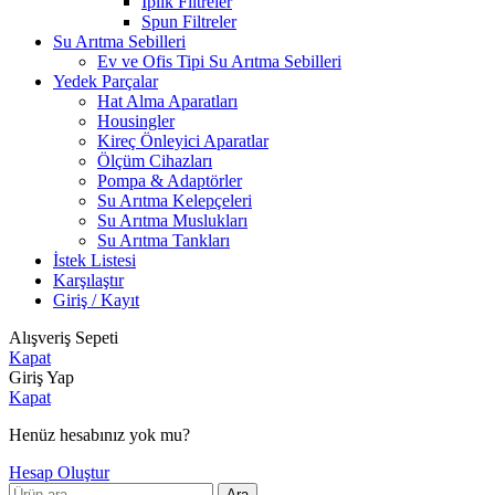
İplik Filtreler
Spun Filtreler
Su Arıtma Sebilleri
Ev ve Ofis Tipi Su Arıtma Sebilleri
Yedek Parçalar
Hat Alma Aparatları
Housingler
Kireç Önleyici Aparatlar
Ölçüm Cihazları
Pompa & Adaptörler
Su Arıtma Kelepçeleri
Su Arıtma Muslukları
Su Arıtma Tankları
İstek Listesi
Karşılaştır
Giriş / Kayıt
Alışveriş Sepeti
Kapat
Giriş Yap
Kapat
Henüz hesabınız yok mu?
Hesap Oluştur
Ara