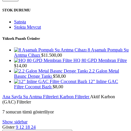
fiyat
fiyat
STOK DURUMU
Satışta
Stokta Mevcut
Yüksek Puanlı Ürünler
8 Aşamalı Pompalı Su
Arıtma Cihazı
$
11.500,00
HQ 80 GPD Membran Filtre
$
14,00
2.2 Galon Metal
Basınç Denge Tankı
$
58,00
12” Inline GAC
Filtre Coconut Bazlı
$
8,00
Ana Sayfa
Su Arıtma Filtreleri
Karbon Filtreler
Aktif Karbon
(GAC) Filtreler
7 sonucun tümü gösteriliyor
Show sidebar
Göster
9
12
18
24