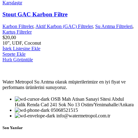
Karşılaştır
Stout GAC Karbon Filtre
Karbon Filtreler
,
Aktif Karbon (GAC) Filtreler
,
Su Arıtma Filtreleri
,
Kartuş Filtreler
$
20,00
10”, UDF, Coconut
İstek Listesine Ekle
Sepete Ekle
Hızlı Görüntüle
Water Metropol Su Arıtma olarak müşterilerimize en iyi fiyat ve
performans ürünlerini sunuyoruz.
OSB Mah Atisan Sanayi Sitesi Abdul
Halik Renda Cad 241 Sok No 13 Ostim/Yenimahalle/Ankara
05068521515
info@watermetropol.com.tr
Son Yazılar