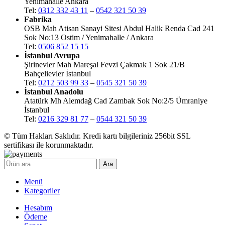
Yenimahalle Ankara
Tel:
0312 332 43 11
–
0542 321 50 39
Fabrika
OSB Mah Atisan Sanayi Sitesi Abdul Halik Renda Cad 241
Sok No:13 Ostim / Yenimahalle / Ankara
Tel:
0506 852 15 15
İstanbul Avrupa
Şirinevler Mah Mareşal Fevzi Çakmak 1 Sok 21/B
Bahçelievler İstanbul
Tel:
0212 503 99 33
–
0545 321 50 39
İstanbul Anadolu
Atatürk Mh Alemdağ Cad Zambak Sok No:2/5 Ümraniye
İstanbul
Tel:
0216 329 81 77
–
0544 321 50 39
© Tüm Hakları Saklıdır. Kredi kartı bilgileriniz 256bit SSL
sertifikası ile korunmaktadır.
Ara
Menü
Kategoriler
Hesabım
Ödeme