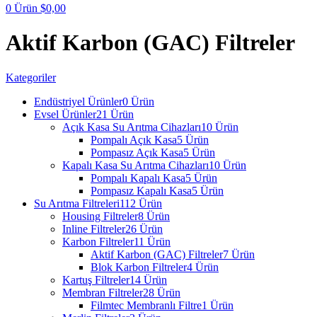
0
Ürün
$
0,00
Aktif Karbon (GAC) Filtreler
Kategoriler
Endüstriyel Ürünler
0 Ürün
Evsel Ürünler
21 Ürün
Açık Kasa Su Arıtma Cihazları
10 Ürün
Pompalı Açık Kasa
5 Ürün
Pompasız Açık Kasa
5 Ürün
Kapalı Kasa Su Arıtma Cihazları
10 Ürün
Pompalı Kapalı Kasa
5 Ürün
Pompasız Kapalı Kasa
5 Ürün
Su Arıtma Filtreleri
112 Ürün
Housing Filtreler
8 Ürün
Inline Filtreler
26 Ürün
Karbon Filtreler
11 Ürün
Aktif Karbon (GAC) Filtreler
7 Ürün
Blok Karbon Filtreler
4 Ürün
Kartuş Filtreler
14 Ürün
Membran Filtreler
28 Ürün
Filmtec Membranlı Filtre
1 Ürün