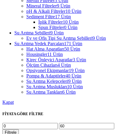
Merlin Filtreler
3 Ürün
Mineral Filtreler
9 Ürün
pH & Alkali Filtreler
10 Ürün
Sediment Filtre
17 Ürün
İplik Filtreler
10 Ürün
Spun Filtreler
0 Ürün
Su Arıtma Sebilleri
9 Ürün
Ev ve Ofis Tipi Su Arıtma Sebilleri
9 Ürün
Su Arıtma Yedek Parçaları
171 Ürün
Hat Alma Aparatları
50 Ürün
Housingler
11 Ürün
Kireç Önleyici Aparatlar
3 Ürün
Ölçüm Cihazları
4 Ürün
Opsiyonel Ekipmanlar
19 Ürün
Pompa & Adaptörler
40 Ürün
Su Arıtma Kelepçeleri
9 Ürün
Su Arıtma Muslukları
10 Ürün
Su Arıtma Tankları
6 Ürün
Kapat
FİYATA GÖRE FİLTRE
En
En
düşük
yüksek
Filtrele