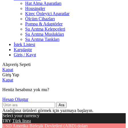
Hat Alma Aparatları
Housingler
Kireç Önleyici Aparatlar
Ölçüm Cihazları
Pompa & Adaptörler
Su Arıtma Kelepçeleri
Su Arıtma Muslukları
Su Arıtma Tankları
İstek Listesi
Karşılaştır
Giriş / Kayıt
Alışveriş Sepeti
Kapat
Giriş Yap
Kapat
Henüz hesabınız yok mu?
Hesap Oluştur
Ara
Aradığınız ürünleri görmek için yazmaya başlayın.
Select your currency
TRY
Türk lirası
USD
Amerika Birleşik Devletleri (ABD) doları