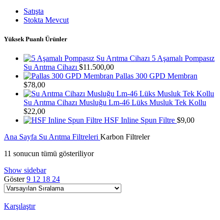
Satışta
Stokta Mevcut
Yüksek Puanlı Ürünler
5 Aşamalı Pompasız
Su Arıtma Cihazı
$
11.500,00
Pallas 300 GPD Membran
$
78,00
Su Arıtma Cihazı Musluğu Lm-46 Lüks Musluk Tek Kollu
$
22,00
HSF Inline Spun Filtre
$
9,00
Ana Sayfa
Su Arıtma Filtreleri
Karbon Filtreler
11 sonucun tümü gösteriliyor
Show sidebar
Göster
9
12
18
24
Karşılaştır