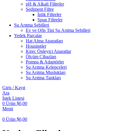
pH & Alkali Filtreler
Sediment Filtre
İplik Filtreler
Spun Filtreler
Su Arıtma Sebilleri
Ev ve Ofis Tipi Su Arıtma Sebilleri
Yedek Parçalar
Hat Alma Aparatları
Housingler
Kireç Önleyici Aparatlar
Ölçüm Cihazları
Pompa & Adaptörler
Su Arıtma Kelepçeleri
Su Arıtma Muslukları
Su Arıtma Tankları
Giriş / Kayıt
Ara
İstek Listesi
0
Ürün
$
0,00
Menü
0
Ürün
$
0,00