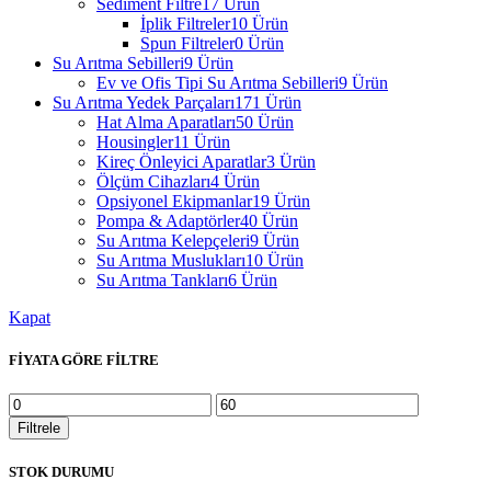
Sediment Filtre
17 Ürün
İplik Filtreler
10 Ürün
Spun Filtreler
0 Ürün
Su Arıtma Sebilleri
9 Ürün
Ev ve Ofis Tipi Su Arıtma Sebilleri
9 Ürün
Su Arıtma Yedek Parçaları
171 Ürün
Hat Alma Aparatları
50 Ürün
Housingler
11 Ürün
Kireç Önleyici Aparatlar
3 Ürün
Ölçüm Cihazları
4 Ürün
Opsiyonel Ekipmanlar
19 Ürün
Pompa & Adaptörler
40 Ürün
Su Arıtma Kelepçeleri
9 Ürün
Su Arıtma Muslukları
10 Ürün
Su Arıtma Tankları
6 Ürün
Kapat
FİYATA GÖRE FİLTRE
En
En
düşük
yüksek
Filtrele
fiyat
fiyat
STOK DURUMU