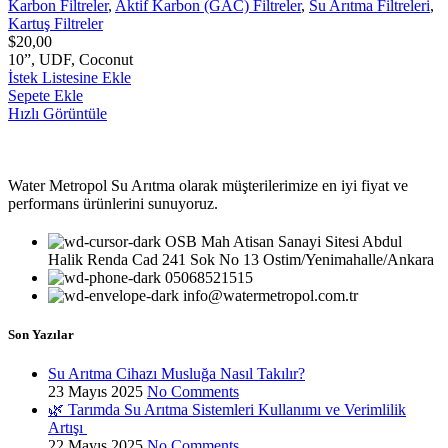
Karbon Filtreler
,
Aktif Karbon (GAC) Filtreler
,
Su Arıtma Filtreleri
,
Kartuş Filtreler
$
20,00
10”, UDF, Coconut
İstek Listesine Ekle
Sepete Ekle
Hızlı Görüntüle
Water Metropol Su Arıtma olarak müşterilerimize en iyi fiyat ve
performans ürünlerini sunuyoruz.
OSB Mah Atisan Sanayi Sitesi Abdul
Halik Renda Cad 241 Sok No 13 Ostim/Yenimahalle/Ankara
05068521515
info@watermetropol.com.tr
Son Yazılar
Su Arıtma Cihazı Musluğa Nasıl Takılır?
23 Mayıs 2025
No Comments
🌿 Tarımda Su Arıtma Sistemleri Kullanımı ve Verimlilik
Artışı
22 Mayıs 2025
No Comments