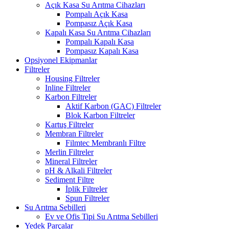
Açık Kasa Su Arıtma Cihazları
Pompalı Açık Kasa
Pompasız Açık Kasa
Kapalı Kasa Su Arıtma Cihazları
Pompalı Kapalı Kasa
Pompasız Kapalı Kasa
Opsiyonel Ekipmanlar
Filtreler
Housing Filtreler
Inline Filtreler
Karbon Filtreler
Aktif Karbon (GAC) Filtreler
Blok Karbon Filtreler
Kartuş Filtreler
Membran Filtreler
Filmtec Membranlı Filtre
Merlin Filtreler
Mineral Filtreler
pH & Alkali Filtreler
Sediment Filtre
İplik Filtreler
Spun Filtreler
Su Arıtma Sebilleri
Ev ve Ofis Tipi Su Arıtma Sebilleri
Yedek Parçalar