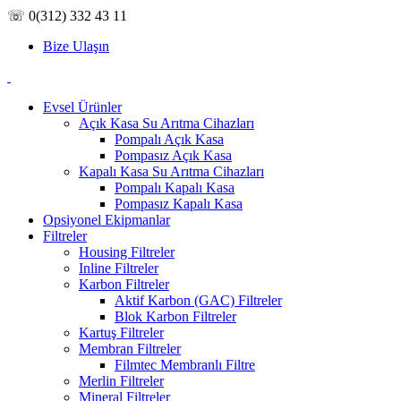
☏ 0(312) 332 43 11
Bize Ulaşın
Evsel Ürünler
Açık Kasa Su Arıtma Cihazları
Pompalı Açık Kasa
Pompasız Açık Kasa
Kapalı Kasa Su Arıtma Cihazları
Pompalı Kapalı Kasa
Pompasız Kapalı Kasa
Opsiyonel Ekipmanlar
Filtreler
Housing Filtreler
Inline Filtreler
Karbon Filtreler
Aktif Karbon (GAC) Filtreler
Blok Karbon Filtreler
Kartuş Filtreler
Membran Filtreler
Filmtec Membranlı Filtre
Merlin Filtreler
Mineral Filtreler