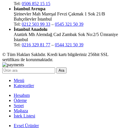
Tel:
0506 852 15 15
İstanbul Avrupa
Şirinevler Mah Mareşal Fevzi Çakmak 1 Sok 21/B
Bahçelievler İstanbul
Tel:
0212 503 99 33
–
0545 321 50 39
İstanbul Anadolu
Atatürk Mh Alemdağ Cad Zambak Sok No:2/5 Ümraniye
İstanbul
Tel:
0216 329 81 77
–
0544 321 50 39
© Tüm Hakları Saklıdır. Kredi kartı bilgileriniz 256bit SSL
sertifikası ile korunmaktadır.
Ara
Menü
Kategoriler
Hesabım
Ödeme
Sepet
Mağaza
İstek Listesi
Evsel Ürünler