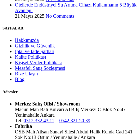
Otellerde Endüstriyel Su Arıtma Cihazı Kullanmanın 5 Büyük
Avantajı
21 Mayıs 2025
No Comments
SAYFALAR
Hakkımızda
Gizlilik ve Güvenlik
İptal ve İade Şartları
Kalite Politikası
Kişisel Veriler Politikası
Mesafeli Satış Sözleşmesi
Bize Ulaşın
Blog
Adresler
Merkez Satış Ofisi / Showroom
Macun Mah Batı Bulvarı ATB İş Merkezi C Blok No:47
Yenimahalle Ankara
Tel:
0312 332 43 11
–
0542 321 50 39
Fabrika
OSB Mah Atisan Sanayi Sitesi Abdul Halik Renda Cad 241
Sok No:13 Ostim / Yenimahalle / Ankara