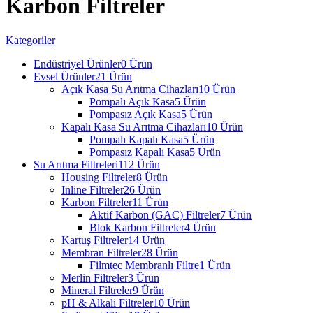
Karbon Filtreler
Kategoriler
Endüstriyel Ürünler
0 Ürün
Evsel Ürünler
21 Ürün
Açık Kasa Su Arıtma Cihazları
10 Ürün
Pompalı Açık Kasa
5 Ürün
Pompasız Açık Kasa
5 Ürün
Kapalı Kasa Su Arıtma Cihazları
10 Ürün
Pompalı Kapalı Kasa
5 Ürün
Pompasız Kapalı Kasa
5 Ürün
Su Arıtma Filtreleri
112 Ürün
Housing Filtreler
8 Ürün
Inline Filtreler
26 Ürün
Karbon Filtreler
11 Ürün
Aktif Karbon (GAC) Filtreler
7 Ürün
Blok Karbon Filtreler
4 Ürün
Kartuş Filtreler
14 Ürün
Membran Filtreler
28 Ürün
Filmtec Membranlı Filtre
1 Ürün
Merlin Filtreler
3 Ürün
Mineral Filtreler
9 Ürün
pH & Alkali Filtreler
10 Ürün