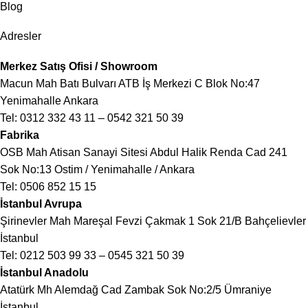
Blog
Adresler
Merkez Satış Ofisi / Showroom
Macun Mah Batı Bulvarı ATB İş Merkezi C Blok No:47
Yenimahalle Ankara
Tel:
0312 332 43 11
–
0542 321 50 39
Fabrika
OSB Mah Atisan Sanayi Sitesi Abdul Halik Renda Cad 241
Sok No:13 Ostim / Yenimahalle / Ankara
Tel:
0506 852 15 15
İstanbul Avrupa
Şirinevler Mah Mareşal Fevzi Çakmak 1 Sok 21/B Bahçelievler
İstanbul
Tel:
0212 503 99 33
–
0545 321 50 39
İstanbul Anadolu
Atatürk Mh Alemdağ Cad Zambak Sok No:2/5 Ümraniye
İstanbul