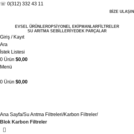
☏ 0(312) 332 43 11
BIZE ULAŞIN
EVSEL ÜRÜNLER
OPSIYONEL EKIPMANLAR
FILTRELER
SU ARITMA SEBILLERI
YEDEK PARÇALAR
Giriş / Kayıt
Ara
İstek Listesi
0
Ürün
$
0,00
Menü
0
Ürün
$
0,00
Blok Karbon Filtreler
Kategoriler
Ana Sayfa
Su Arıtma Filtreleri
Karbon Filtreler
Blok Karbon Filtreler