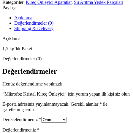
Kategoriler:
Kireç Önleyici Aparatlar
,
Su Arıtma Yedek Parçaları
Paylaş:
Açıklama
Değerlendirmeler (0)
Shipping & Delivery
Açıklama
1,5 kg’lık Paket
Değerlendirmeler (0)
Değerlendirmeler
Henüz değerlendirme yapılmadı.
“Mikrofoz Kristal Kireç Önleyici” için yorum yapan ilk kişi siz olun
E-posta adresiniz yayınlanmayacak.
Gerekli alanlar
*
ile
işaretlenmişlerdir
Derecelendirmeniz
*
Değerlendirmeniz
*