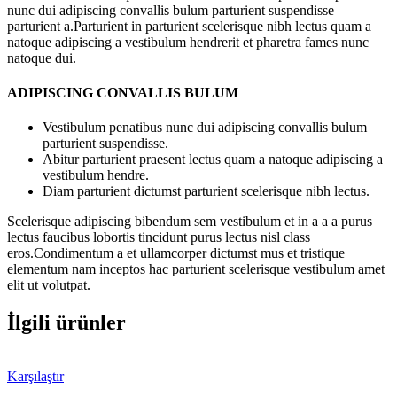
nunc dui adipiscing convallis bulum parturient suspendisse
parturient a.Parturient in parturient scelerisque nibh lectus quam a
natoque adipiscing a vestibulum hendrerit et pharetra fames nunc
natoque dui.
ADIPISCING CONVALLIS BULUM
Vestibulum penatibus nunc dui adipiscing convallis bulum
parturient suspendisse.
Abitur parturient praesent lectus quam a natoque adipiscing a
vestibulum hendre.
Diam parturient dictumst parturient scelerisque nibh lectus.
Scelerisque adipiscing bibendum sem vestibulum et in a a a purus
lectus faucibus lobortis tincidunt purus lectus nisl class
eros.Condimentum a et ullamcorper dictumst mus et tristique
elementum nam inceptos hac parturient scelerisque vestibulum amet
elit ut volutpat.
İlgili ürünler
Karşılaştır