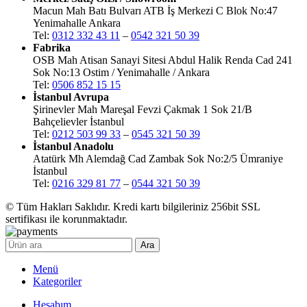
Macun Mah Batı Bulvarı ATB İş Merkezi C Blok No:47
Yenimahalle Ankara
Tel:
0312 332 43 11
–
0542 321 50 39
Fabrika
OSB Mah Atisan Sanayi Sitesi Abdul Halik Renda Cad 241
Sok No:13 Ostim / Yenimahalle / Ankara
Tel:
0506 852 15 15
İstanbul Avrupa
Şirinevler Mah Mareşal Fevzi Çakmak 1 Sok 21/B
Bahçelievler İstanbul
Tel:
0212 503 99 33
–
0545 321 50 39
İstanbul Anadolu
Atatürk Mh Alemdağ Cad Zambak Sok No:2/5 Ümraniye
İstanbul
Tel:
0216 329 81 77
–
0544 321 50 39
© Tüm Hakları Saklıdır. Kredi kartı bilgileriniz 256bit SSL
sertifikası ile korunmaktadır.
Ara
Menü
Kategoriler
Hesabım