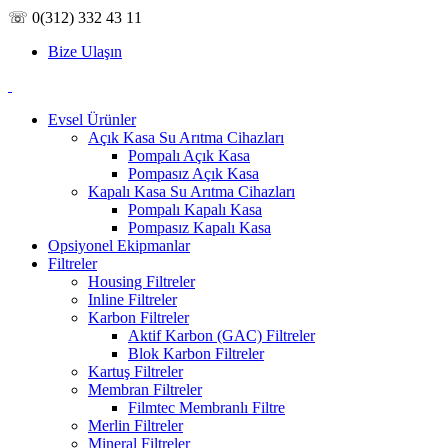
☏ 0(312) 332 43 11
Bize Ulaşın
Evsel Ürünler
Açık Kasa Su Arıtma Cihazları
Pompalı Açık Kasa
Pompasız Açık Kasa
Kapalı Kasa Su Arıtma Cihazları
Pompalı Kapalı Kasa
Pompasız Kapalı Kasa
Opsiyonel Ekipmanlar
Filtreler
Housing Filtreler
Inline Filtreler
Karbon Filtreler
Aktif Karbon (GAC) Filtreler
Blok Karbon Filtreler
Kartuş Filtreler
Membran Filtreler
Filmtec Membranlı Filtre
Merlin Filtreler
Mineral Filtreler