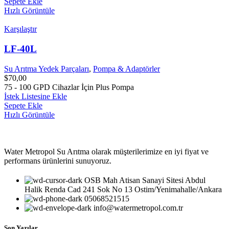
Sepete Ekle
Hızlı Görüntüle
Karşılaştır
LF-40L
Su Arıtma Yedek Parçaları
,
Pompa & Adaptörler
$
70,00
75 - 100 GPD Cihazlar İçin Plus Pompa
İstek Listesine Ekle
Sepete Ekle
Hızlı Görüntüle
Water Metropol Su Arıtma olarak müşterilerimize en iyi fiyat ve
performans ürünlerini sunuyoruz.
OSB Mah Atisan Sanayi Sitesi Abdul
Halik Renda Cad 241 Sok No 13 Ostim/Yenimahalle/Ankara
05068521515
info@watermetropol.com.tr
Son Yazılar