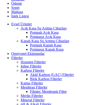
Ödeme
Sepet
Mağaza
İstek Listesi
Evsel Ürünler
Açık Kasa Su Arıtma Cihazları
Pompalı Açık Kasa
Pompasız Açık Kasa
Kapalı Kasa Su Arıtma Cihazları
Pompalı Kapalı Kasa
Pompasız Kapalı Kasa
Opsiyonel Ekipmanlar
Filtreler
Housing Filtreler
Inline Filtreler
Karbon Filtreler
Aktif Karbon (GAC) Filtreler
Blok Karbon Filtreler
Kartuş Filtreler
Membran Filtreler
Filmtec Membranlı Filtre
Merlin Filtreler
Mineral Filtreler
pH & Alkali Filtreler