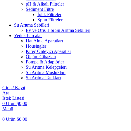
pH & Alkali Filtreler
Sediment Filtre
İplik Filtreler
Spun Filtreler
Su Arıtma Sebilleri
Ev ve Ofis Tipi Su Arıtma Sebilleri
Yedek Parçalar
Hat Alma Aparatları
Housingler
Kireç Önleyici Aparatlar
Ölçüm Cihazları
Pompa & Adaptörler
Su Arıtma Kelepçeleri
Su Arıtma Muslukları
Su Arıtma Tankları
Giriş / Kayıt
Ara
İstek Listesi
0
Ürün
$
0,00
Menü
0
Ürün
$
0,00