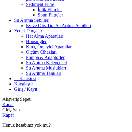
Sediment Filtre
İplik Filtreler
Spun Filtreler
Su Arıtma Sebilleri
Ev ve Ofis Tipi Su Arıtma Sebilleri
Yedek Parçalar
Hat Alma Aparatları
Housingler
Kireç Önleyici Aparatlar
Ölçüm Cihazları
Pompa & Adaptörler
Su Arıtma Kelepçeleri
Su Arıtma Muslukları
Su Arıtma Tankları
İstek Listesi
Karşılaştır
Giriş / Kayıt
Alışveriş Sepeti
Kapat
Giriş Yap
Kapat
Henüz hesabınız yok mu?