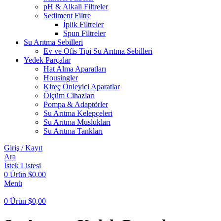
pH & Alkali Filtreler
Sediment Filtre
İplik Filtreler
Spun Filtreler
Su Arıtma Sebilleri
Ev ve Ofis Tipi Su Arıtma Sebilleri
Yedek Parçalar
Hat Alma Aparatları
Housingler
Kireç Önleyici Aparatlar
Ölçüm Cihazları
Pompa & Adaptörler
Su Arıtma Kelepçeleri
Su Arıtma Muslukları
Su Arıtma Tankları
Giriş / Kayıt
Ara
İstek Listesi
0
Ürün
$
0,00
Menü
0
Ürün
$
0,00