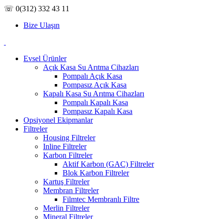
☏ 0(312) 332 43 11
Bize Ulaşın
Evsel Ürünler
Açık Kasa Su Arıtma Cihazları
Pompalı Açık Kasa
Pompasız Açık Kasa
Kapalı Kasa Su Arıtma Cihazları
Pompalı Kapalı Kasa
Pompasız Kapalı Kasa
Opsiyonel Ekipmanlar
Filtreler
Housing Filtreler
Inline Filtreler
Karbon Filtreler
Aktif Karbon (GAC) Filtreler
Blok Karbon Filtreler
Kartuş Filtreler
Membran Filtreler
Filmtec Membranlı Filtre
Merlin Filtreler
Mineral Filtreler