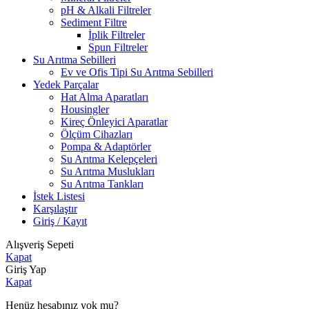
pH & Alkali Filtreler
Sediment Filtre
İplik Filtreler
Spun Filtreler
Su Arıtma Sebilleri
Ev ve Ofis Tipi Su Arıtma Sebilleri
Yedek Parçalar
Hat Alma Aparatları
Housingler
Kireç Önleyici Aparatlar
Ölçüm Cihazları
Pompa & Adaptörler
Su Arıtma Kelepçeleri
Su Arıtma Muslukları
Su Arıtma Tankları
İstek Listesi
Karşılaştır
Giriş / Kayıt
Alışveriş Sepeti
Kapat
Giriş Yap
Kapat
Henüz hesabınız yok mu?