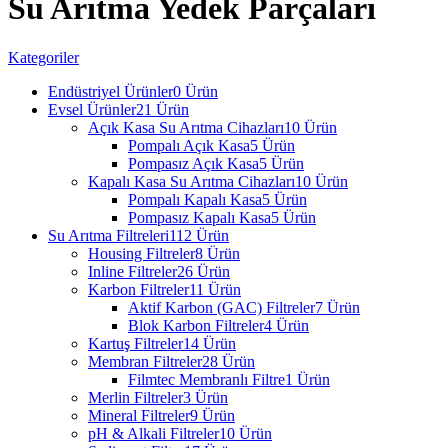
Su Arıtma Yedek Parçaları
Kategoriler
Endüstriyel Ürünler
0 Ürün
Evsel Ürünler
21 Ürün
Açık Kasa Su Arıtma Cihazları
10 Ürün
Pompalı Açık Kasa
5 Ürün
Pompasız Açık Kasa
5 Ürün
Kapalı Kasa Su Arıtma Cihazları
10 Ürün
Pompalı Kapalı Kasa
5 Ürün
Pompasız Kapalı Kasa
5 Ürün
Su Arıtma Filtreleri
112 Ürün
Housing Filtreler
8 Ürün
Inline Filtreler
26 Ürün
Karbon Filtreler
11 Ürün
Aktif Karbon (GAC) Filtreler
7 Ürün
Blok Karbon Filtreler
4 Ürün
Kartuş Filtreler
14 Ürün
Membran Filtreler
28 Ürün
Filmtec Membranlı Filtre
1 Ürün
Merlin Filtreler
3 Ürün
Mineral Filtreler
9 Ürün
pH & Alkali Filtreler
10 Ürün