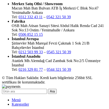
Merkez Satış Ofisi / Showroom
Macun Mah Batı Bulvarı ATB İş Merkezi C Blok No:47
Yenimahalle Ankara
Tel:
0312 332 43 11
–
0542 321 50 39
Fabrika
OSB Mah Atisan Sanayi Sitesi Abdul Halik Renda Cad 241
Sok No:13 Ostim / Yenimahalle / Ankara
Tel:
0506 852 15 15
İstanbul Avrupa
Şirinevler Mah Mareşal Fevzi Çakmak 1 Sok 21/B
Bahçelievler İstanbul
Tel:
0212 503 99 33
–
0545 321 50 39
İstanbul Anadolu
Atatürk Mh Alemdağ Cad Zambak Sok No:2/5 Ümraniye
İstanbul
Tel:
0216 329 81 77
–
0544 321 50 39
© Tüm Hakları Saklıdır. Kredi kartı bilgileriniz 256bit SSL
sertifikası ile korunmaktadır.
Ara
Menü
Kategoriler