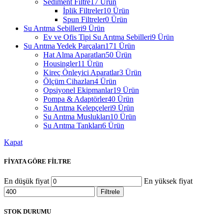
Sediment Filtre
17 Ürün
İplik Filtreler
10 Ürün
Spun Filtreler
0 Ürün
Su Arıtma Sebilleri
9 Ürün
Ev ve Ofis Tipi Su Arıtma Sebilleri
9 Ürün
Su Arıtma Yedek Parçaları
171 Ürün
Hat Alma Aparatları
50 Ürün
Housingler
11 Ürün
Kireç Önleyici Aparatlar
3 Ürün
Ölçüm Cihazları
4 Ürün
Opsiyonel Ekipmanlar
19 Ürün
Pompa & Adaptörler
40 Ürün
Su Arıtma Kelepçeleri
9 Ürün
Su Arıtma Muslukları
10 Ürün
Su Arıtma Tankları
6 Ürün
Kapat
FİYATA GÖRE FİLTRE
En düşük fiyat
En yüksek fiyat
Filtrele
STOK DURUMU