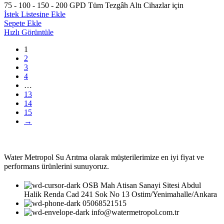
75 - 100 - 150 - 200 GPD Tüm Tezgâh Altı Cihazlar için
İstek Listesine Ekle
Sepete Ekle
Hızlı Görüntüle
1
2
3
4
…
13
14
15
→
Water Metropol Su Arıtma olarak müşterilerimize en iyi fiyat ve
performans ürünlerini sunuyoruz.
OSB Mah Atisan Sanayi Sitesi Abdul
Halik Renda Cad 241 Sok No 13 Ostim/Yenimahalle/Ankara
05068521515
info@watermetropol.com.tr