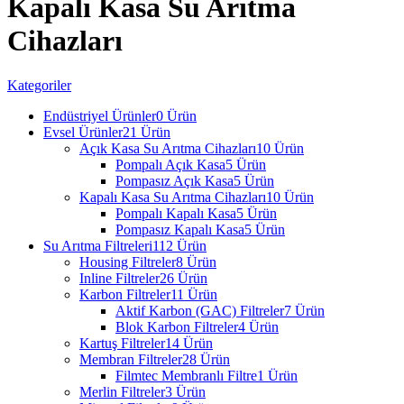
Kapalı Kasa Su Arıtma
Cihazları
Kategoriler
Endüstriyel Ürünler
0 Ürün
Evsel Ürünler
21 Ürün
Açık Kasa Su Arıtma Cihazları
10 Ürün
Pompalı Açık Kasa
5 Ürün
Pompasız Açık Kasa
5 Ürün
Kapalı Kasa Su Arıtma Cihazları
10 Ürün
Pompalı Kapalı Kasa
5 Ürün
Pompasız Kapalı Kasa
5 Ürün
Su Arıtma Filtreleri
112 Ürün
Housing Filtreler
8 Ürün
Inline Filtreler
26 Ürün
Karbon Filtreler
11 Ürün
Aktif Karbon (GAC) Filtreler
7 Ürün
Blok Karbon Filtreler
4 Ürün
Kartuş Filtreler
14 Ürün
Membran Filtreler
28 Ürün
Filmtec Membranlı Filtre
1 Ürün
Merlin Filtreler
3 Ürün