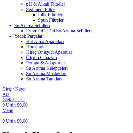
pH & Alkali Filtreler
Sediment Filtre
İplik Filtreler
Spun Filtreler
Su Arıtma Sebilleri
Ev ve Ofis Tipi Su Arıtma Sebilleri
Yedek Parçalar
Hat Alma Aparatları
Housingler
Kireç Önleyici Aparatlar
Ölçüm Cihazları
Pompa & Adaptörler
Su Arıtma Kelepçeleri
Su Arıtma Muslukları
Su Arıtma Tankları
Giriş / Kayıt
Ara
İstek Listesi
0
Ürün
$
0,00
Menü
0
Ürün
$
0,00