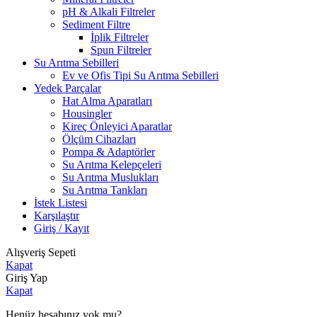
pH & Alkali Filtreler
Sediment Filtre
İplik Filtreler
Spun Filtreler
Su Arıtma Sebilleri
Ev ve Ofis Tipi Su Arıtma Sebilleri
Yedek Parçalar
Hat Alma Aparatları
Housingler
Kireç Önleyici Aparatlar
Ölçüm Cihazları
Pompa & Adaptörler
Su Arıtma Kelepçeleri
Su Arıtma Muslukları
Su Arıtma Tankları
İstek Listesi
Karşılaştır
Giriş / Kayıt
Alışveriş Sepeti
Kapat
Giriş Yap
Kapat
Henüz hesabınız yok mu?