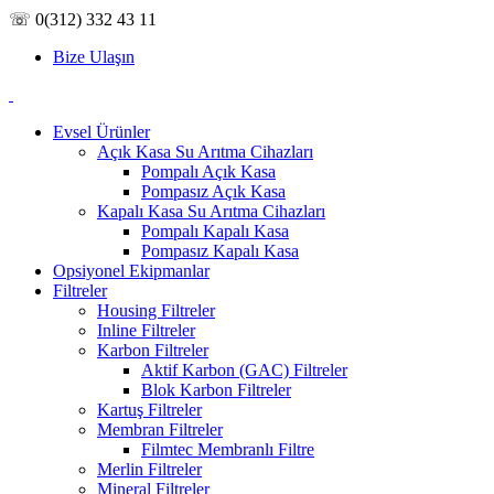
☏ 0(312) 332 43 11
Bize Ulaşın
Evsel Ürünler
Açık Kasa Su Arıtma Cihazları
Pompalı Açık Kasa
Pompasız Açık Kasa
Kapalı Kasa Su Arıtma Cihazları
Pompalı Kapalı Kasa
Pompasız Kapalı Kasa
Opsiyonel Ekipmanlar
Filtreler
Housing Filtreler
Inline Filtreler
Karbon Filtreler
Aktif Karbon (GAC) Filtreler
Blok Karbon Filtreler
Kartuş Filtreler
Membran Filtreler
Filmtec Membranlı Filtre
Merlin Filtreler
Mineral Filtreler