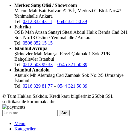
Merkez Satış Ofisi / Showroom
Macun Mah Batı Bulvarı ATB İş Merkezi C Blok No:47
Yenimahalle Ankara
Tel:
0312 332 43 11
–
0542 321 50 39
Fabrika
OSB Mah Atisan Sanayi Sitesi Abdul Halik Renda Cad 241
Sok No:13 Ostim / Yenimahalle / Ankara
Tel:
0506 852 15 15
İstanbul Avrupa
Şirinevler Mah Mareşal Fevzi Çakmak 1 Sok 21/B
Bahçelievler İstanbul
Tel:
0212 503 99 33
–
0545 321 50 39
İstanbul Anadolu
Atatürk Mh Alemdağ Cad Zambak Sok No:2/5 Ümraniye
İstanbul
Tel:
0216 329 81 77
–
0544 321 50 39
© Tüm Hakları Saklıdır. Kredi kartı bilgileriniz 256bit SSL
sertifikası ile korunmaktadır.
Ara
Menü
Kategoriler