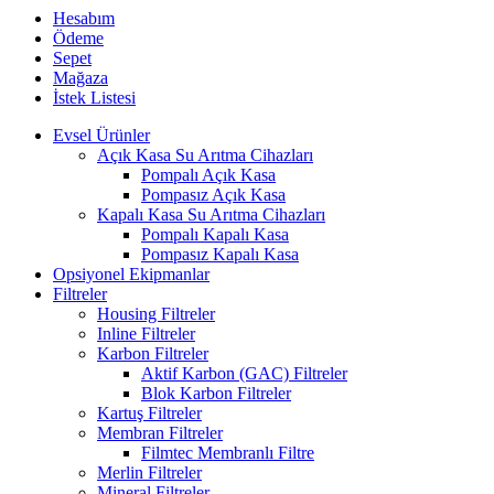
Hesabım
Ödeme
Sepet
Mağaza
İstek Listesi
Evsel Ürünler
Açık Kasa Su Arıtma Cihazları
Pompalı Açık Kasa
Pompasız Açık Kasa
Kapalı Kasa Su Arıtma Cihazları
Pompalı Kapalı Kasa
Pompasız Kapalı Kasa
Opsiyonel Ekipmanlar
Filtreler
Housing Filtreler
Inline Filtreler
Karbon Filtreler
Aktif Karbon (GAC) Filtreler
Blok Karbon Filtreler
Kartuş Filtreler
Membran Filtreler
Filmtec Membranlı Filtre
Merlin Filtreler
Mineral Filtreler