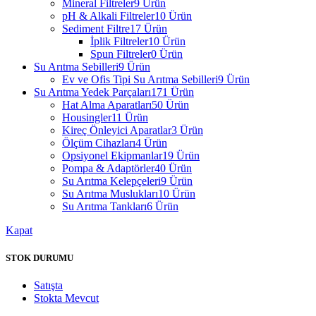
Mineral Filtreler
9 Ürün
pH & Alkali Filtreler
10 Ürün
Sediment Filtre
17 Ürün
İplik Filtreler
10 Ürün
Spun Filtreler
0 Ürün
Su Arıtma Sebilleri
9 Ürün
Ev ve Ofis Tipi Su Arıtma Sebilleri
9 Ürün
Su Arıtma Yedek Parçaları
171 Ürün
Hat Alma Aparatları
50 Ürün
Housingler
11 Ürün
Kireç Önleyici Aparatlar
3 Ürün
Ölçüm Cihazları
4 Ürün
Opsiyonel Ekipmanlar
19 Ürün
Pompa & Adaptörler
40 Ürün
Su Arıtma Kelepçeleri
9 Ürün
Su Arıtma Muslukları
10 Ürün
Su Arıtma Tankları
6 Ürün
Kapat
STOK DURUMU
Satışta
Stokta Mevcut