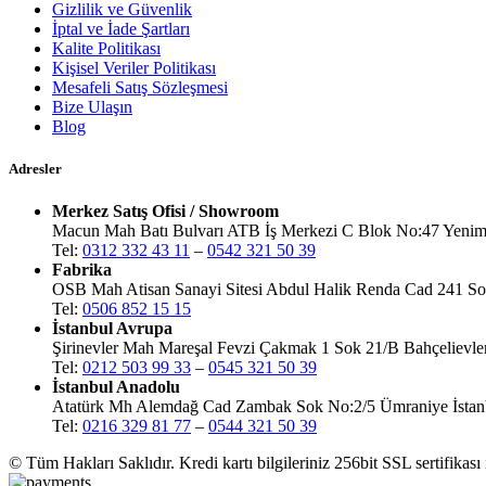
Gizlilik ve Güvenlik
İptal ve İade Şartları
Kalite Politikası
Kişisel Veriler Politikası
Mesafeli Satış Sözleşmesi
Bize Ulaşın
Blog
Adresler
Merkez Satış Ofisi / Showroom
Macun Mah Batı Bulvarı ATB İş Merkezi C Blok No:47 Yenim
Tel:
0312 332 43 11
–
0542 321 50 39
Fabrika
OSB Mah Atisan Sanayi Sitesi Abdul Halik Renda Cad 241 Sok
Tel:
0506 852 15 15
İstanbul Avrupa
Şirinevler Mah Mareşal Fevzi Çakmak 1 Sok 21/B Bahçelievler
Tel:
0212 503 99 33
–
0545 321 50 39
İstanbul Anadolu
Atatürk Mh Alemdağ Cad Zambak Sok No:2/5 Ümraniye İstan
Tel:
0216 329 81 77
–
0544 321 50 39
© Tüm Hakları Saklıdır. Kredi kartı bilgileriniz 256bit SSL sertifikası