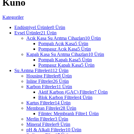
Kuno
Kategoriler
Endüstriyel Ürünler
0 Ürün
Evsel Ürünler
21 Ürün
Açık Kasa Su Arıtma Cihazları
10 Ürün
Pompalı Açık Kasa
5 Ürün
Pompasız Açık Kasa
5 Ürün
Kapalı Kasa Su Arıtma Cihazları
10 Ürün
Pompalı Kapalı Kasa
5 Ürün
Pompasız Kapalı Kasa
5 Ürün
Su Arıtma Filtreleri
112 Ürün
Housing Filtreler
8 Ürün
Inline Filtreler
26 Ürün
Karbon Filtreler
11 Ürün
Aktif Karbon (GAC) Filtreler
7 Ürün
Blok Karbon Filtreler
4 Ürün
Kartuş Filtreler
14 Ürün
Membran Filtreler
28 Ürün
Filmtec Membranlı Filtre
1 Ürün
Merlin Filtreler
3 Ürün
Mineral Filtreler
9 Ürün
pH & Alkali Filtreler
10 Ürün