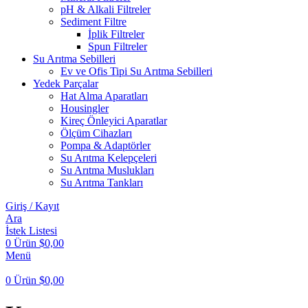
pH & Alkali Filtreler
Sediment Filtre
İplik Filtreler
Spun Filtreler
Su Arıtma Sebilleri
Ev ve Ofis Tipi Su Arıtma Sebilleri
Yedek Parçalar
Hat Alma Aparatları
Housingler
Kireç Önleyici Aparatlar
Ölçüm Cihazları
Pompa & Adaptörler
Su Arıtma Kelepçeleri
Su Arıtma Muslukları
Su Arıtma Tankları
Giriş / Kayıt
Ara
İstek Listesi
0
Ürün
$
0,00
Menü
0
Ürün
$
0,00