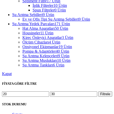
Sediment Filtre
17 Ürün
İplik Filtreler
10 Ürün
Spun Filtreler
0 Ürün
Su Arıtma Sebilleri
9 Ürün
Ev ve Ofis Tipi Su Arıtma Sebilleri
9 Ürün
Su Arıtma Yedek Parçaları
171 Ürün
Hat Alma Aparatları
50 Ürün
Housingler
11 Ürün
Kireç Önleyici Aparatlar
3 Ürün
Ölçüm Cihazları
4 Ürün
Opsiyonel Ekipmanlar
19 Ürün
Pompa & Adaptörler
40 Ürün
Su Arıtma Kelepçeleri
9 Ürün
Su Arıtma Muslukları
10 Ürün
Su Arıtma Tankları
6 Ürün
Kapat
FİYATA GÖRE FİLTRE
En
En
Filtrele
düşük
yüksek
fiyat
fiyat
STOK DURUMU