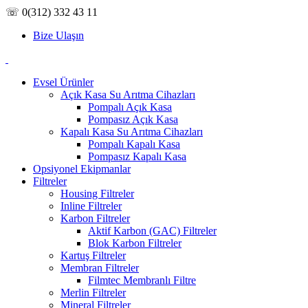
☏ 0(312) 332 43 11
Bize Ulaşın
Evsel Ürünler
Açık Kasa Su Arıtma Cihazları
Pompalı Açık Kasa
Pompasız Açık Kasa
Kapalı Kasa Su Arıtma Cihazları
Pompalı Kapalı Kasa
Pompasız Kapalı Kasa
Opsiyonel Ekipmanlar
Filtreler
Housing Filtreler
Inline Filtreler
Karbon Filtreler
Aktif Karbon (GAC) Filtreler
Blok Karbon Filtreler
Kartuş Filtreler
Membran Filtreler
Filmtec Membranlı Filtre
Merlin Filtreler
Mineral Filtreler