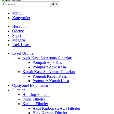
Ara
Menü
Kategoriler
Hesabım
Ödeme
Sepet
Mağaza
İstek Listesi
Evsel Ürünler
Açık Kasa Su Arıtma Cihazları
Pompalı Açık Kasa
Pompasız Açık Kasa
Kapalı Kasa Su Arıtma Cihazları
Pompalı Kapalı Kasa
Pompasız Kapalı Kasa
Opsiyonel Ekipmanlar
Filtreler
Housing Filtreler
Inline Filtreler
Karbon Filtreler
Aktif Karbon (GAC) Filtreler
Blok Karbon Filtreler