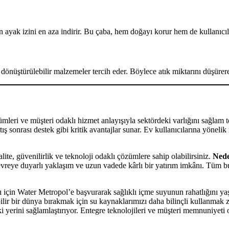
ayak izini en aza indirir. Bu çaba, hem doğayı korur hem de kullanıcılar
nüştürülebilir malzemeler tercih eder. Böylece atık miktarını düşürerek
zümleri ve müşteri odaklı hizmet anlayışıyla sektördeki varlığını sağlam te
 satış sonrası destek gibi kritik avantajlar sunar. Ev kullanıcılarına yöne
ite, güvenilirlik ve teknoloji odaklı çözümlere sahip olabilirsiniz.
Nede
 çevreye duyarlı yaklaşım ve uzun vadede kârlı bir yatırım imkânı. Tüm b
rı için Water Metropol’e başvurarak sağlıklı içme suyunun rahatlığını y
ir bir dünya bırakmak için su kaynaklarımızı daha bilinçli kullanmak zo
erini sağlamlaştırıyor. Entegre teknolojileri ve müşteri memnuniyeti 