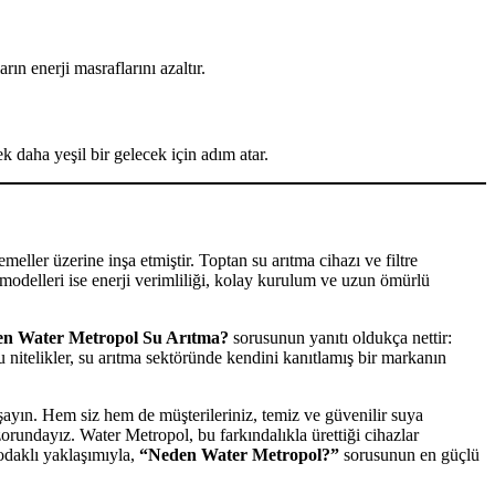
ın enerji masraflarını azaltır.
 daha yeşil bir gelecek için adım atar.
meller üzerine inşa etmiştir. Toptan su arıtma cihazı ve filtre
lik modelleri ise enerji verimliliği, kolay kurulum ve uzun ömürlü
n Water Metropol Su Arıtma?
sorusunun yanıtı oldukça nettir:
u nitelikler, su arıtma sektöründe kendini kanıtlamış bir markanın
aşayın. Hem siz hem de müşterileriniz, temiz ve güvenilir suya
rundayız. Water Metropol, bu farkındalıkla ürettiği cihazlar
odaklı yaklaşımıyla,
“Neden Water Metropol?”
sorusunun en güçlü