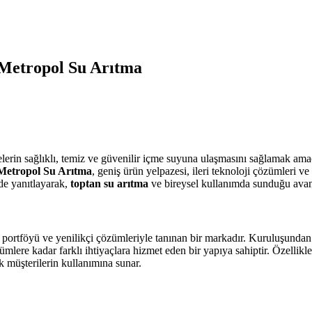
 Metropol Su Arıtma
melerin sağlıklı, temiz ve güvenilir içme suyuna ulaşmasını sağlamak am
Metropol Su Arıtma
, geniş ürün yelpazesi, ileri teknoloji çözümleri ve
lde yanıtlayarak,
toptan su arıtma
ve bireysel kullanımda sunduğu avant
n portföyü ve yenilikçi çözümleriyle tanınan bir markadır. Kuruluşundan
ümlere kadar farklı ihtiyaçlara hizmet eden bir yapıya sahiptir. Özellik
k müşterilerin kullanımına sunar.