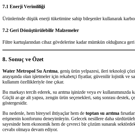
7.1 Enerji Verimliliği
Ürünlerinde düşük enerji tüketimine sahip bileşenler kullanarak karbon 
7.2 Geri Dönüştürülebilir Malzemeler
Filtre kartuşlarından cihaz gövdelerine kadar mümkün olduğunca geri dö
8. Sonuç ve Özet
Water Metropol Su Arıtma
, geniş ürün yelpazesi, ileri teknoloji çö
arayışında olan işletmeler için rekabetçi fiyatlar, güvenilir lojistik ve
kullanım özellikleriyle öne çıkar.
Bu markayı tercih ederek, su arıtma işinizde veya ev kullanımınızda kal
Güçlü ar-ge alt yapısı, zengin ürün seçenekleri, satış sonrası destek,
göstergesidir.
Bu nedenle, hem bireysel ihtiyaçlar hem de
toptan su arıtma
fırsatla
erişmenin konforunu deneyimleyin. Gelecek nesillere daha sürdürülebil
sayesinde hem ekonomik hem de çevreci bir çözüm sunarak sektördeki y
cevabı olmaya devam ediyor.