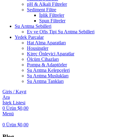
pH & Alkali Filtreler
Sediment Filtre
İplik Filtreler
Spun Filtreler
Su Arıtma Sebilleri
Ev ve Ofis Tipi Su Arıtma Sebilleri
Yedek Parçalar
Hat Alma Aparatları
Housingler
Kireç Önleyici Aparatlar
Ölçüm Cihazları
Pompa & Adaptörler
Su Arıtma Kelepçeleri
Su Arıtma Muslukları
Su Arıtma Tankları
Giriş / Kayıt
Ara
İstek Listesi
0
Ürün
$
0,00
Menü
0
Ürün
$
0,00
Blog