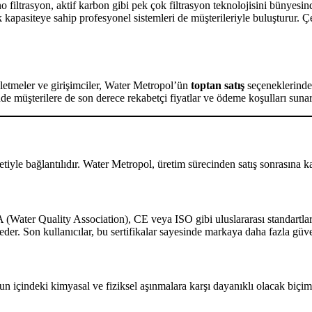
filtrasyon, aktif karbon gibi pek çok filtrasyon teknolojisini bünyesin
 kapasiteye sahip profesyonel sistemleri de müşterileriyle buluşturur. Ç
işletmeler ve girişimciler, Water Metropol’ün
toptan satış
seçeneklerinden
de müşterilere de son derece rekabetçi fiyatlar ve ödeme koşulları sunar
yle bağlantılıdır. Water Metropol, üretim sürecinden satış sonrasına kada
Water Quality Association), CE veya ISO gibi uluslararası standartlara u
eder. Son kullanıcılar, bu sertifikalar sayesinde markaya daha fazla güv
un içindeki kimyasal ve fiziksel aşınmalara karşı dayanıklı olacak biçi