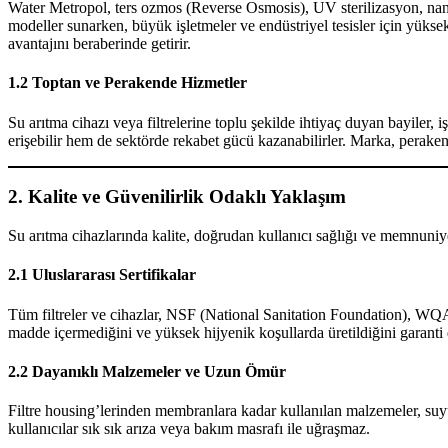
Water Metropol, ters ozmos (Reverse Osmosis), UV sterilizasyon, nano 
modeller sunarken, büyük işletmeler ve endüstriyel tesisler için yüksek
avantajını beraberinde getirir.
1.2 Toptan ve Perakende Hizmetler
Su arıtma cihazı veya filtrelerine toplu şekilde ihtiyaç duyan bayiler, 
erişebilir hem de sektörde rekabet gücü kazanabilirler. Marka, peraken
2. Kalite ve Güvenilirlik Odaklı Yaklaşım
Su arıtma cihazlarında kalite, doğrudan kullanıcı sağlığı ve memnuniyeti
2.1 Uluslararası Sertifikalar
Tüm filtreler ve cihazlar, NSF (National Sanitation Foundation), WQA (
madde içermediğini ve yüksek hijyenik koşullarda üretildiğini garanti 
2.2 Dayanıklı Malzemeler ve Uzun Ömür
Filtre housing’lerinden membranlara kadar kullanılan malzemeler, suy
kullanıcılar sık sık arıza veya bakım masrafı ile uğraşmaz.