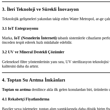
3. İleri Teknoloji ve Sürekli İnovasyon
Teknolojik gelişmeleri yakından takip eden Water Metropol, ar-ge çalışm
3.1 IoT Entegrasyonu
Marka,
IoT (Nesnelerin İnterneti)
tabanlı sistemlerle cihazların perf
önceden tespit ederek hızlı müdahale edebilir.
3.2 UV ve Mineral Destekli Çözümler
Geleneksel filtre yöntemlerinin yanı sıra, UV sterilizasyon teknolojisi 
kalitesini daha da artırır.
4. Toptan Su Arıtma İmkânları
Toptan su arıtma
denilince akla ilk gelen konulardan biri, ürünlerin 
4.1 Rekabetçi Fiyatlandırma
Bayiler veya işletmeler, toptan alım yaptıklarında daha düşük birim fi