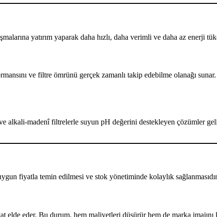
alarına yatırım yaparak daha hızlı, daha verimli ve daha az enerji tüket
ormansını ve filtre ömrünü gerçek zamanlı takip edebilme olanağı sunar. B
ve alkali-madenî filtrelerle suyun pH değerini destekleyen çözümler geliş
uygun fiyatla temin edilmesi ve stok yönetiminde kolaylık sağlanmasıdır.
yat elde eder. Bu durum, hem maliyetleri düşürür hem de marka imajını k