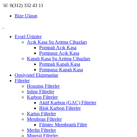
☏ 0(312) 332 43 11
Bize Ulaşın
Evsel Ürünler
Açık Kasa Su Arıtma Cihazları
Pompalı Açık Kasa
Pompasız Açık Kasa
Kapalı Kasa Su Arıtma Cihazları
Pompalı Kapalı Kasa
Pompasız Kapalı Kasa
Opsiyonel Ekipmanlar
Filtreler
Housing Filtreler
Inline Filtreler
Karbon Filtreler
Aktif Karbon (GAC) Filtreler
Blok Karbon Filtreler
Kartuş Filtreler
Membran Filtreler
Filmtec Membranlı Filtre
Merlin Filtreler
Mineral Filtreler