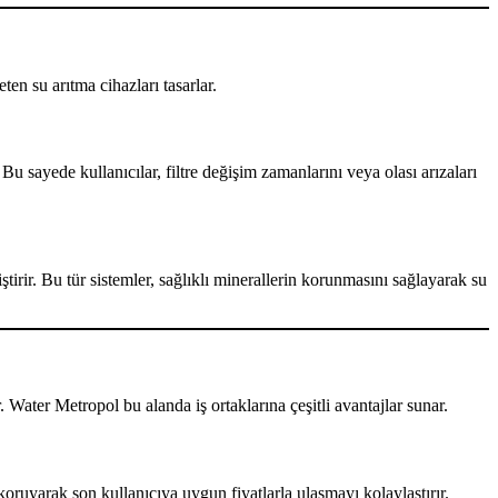
en su arıtma cihazları tasarlar.
u sayede kullanıcılar, filtre değişim zamanlarını veya olası arızaları
tirir. Bu tür sistemler, sağlıklı minerallerin korunmasını sağlayarak su
 Water Metropol bu alanda iş ortaklarına çeşitli avantajlar sunar.
oruyarak son kullanıcıya uygun fiyatlarla ulaşmayı kolaylaştırır.