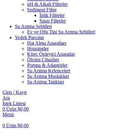
pH & Alkali Filtreler
Sediment Filtre
İplik Filtreler
Spun Filtreler
Su Arıtma Sebilleri
Ev ve Ofis Tipi Su Arıtma Sebilleri
Yedek Parçalar
Hat Alma Aparatları
Housingler
Kireç Önleyici Aparatlar
Ölçüm Cihazları
Pompa & Adaptörler
Su Arıtma Kelepçeleri
Su Arıtma Muslukları
Su Arıtma Tankları
Giriş / Kayıt
Ara
İstek Listesi
0
Ürün
$
0,00
Menü
0
Ürün
$
0,00