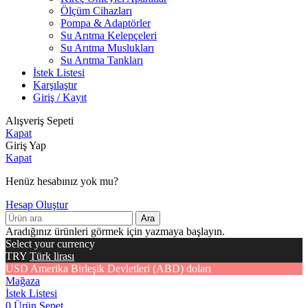
Ölçüm Cihazları
Pompa & Adaptörler
Su Arıtma Kelepçeleri
Su Arıtma Muslukları
Su Arıtma Tankları
İstek Listesi
Karşılaştır
Giriş / Kayıt
Alışveriş Sepeti
Kapat
Giriş Yap
Kapat
Henüz hesabınız yok mu?
Hesap Oluştur
Ara
Aradığınız ürünleri görmek için yazmaya başlayın.
Select your currency
TRY
Türk lirası
USD
Amerika Birleşik Devletleri (ABD) doları
Mağaza
İstek Listesi
0
Ürün
Sepet