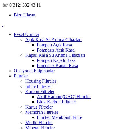
☏ 0(312) 332 43 11
Bize Ulaşın
Evsel Ürünler
Açık Kasa Su Arıtma Cihazları
Pompalı Açık Kasa
Pompasız Açık Kasa
Kapalı Kasa Su Arıtma Cihazları
Pompalı Kapalı Kasa
Pompasız Kapalı Kasa
Opsiyonel Ekipmanlar
Filtreler
Housing Filtreler
Inline Filtreler
Karbon Filtreler
Aktif Karbon (GAC) Filtreler
Blok Karbon Filtreler
Kartuş Filtreler
Membran Filtreler
Filmtec Membranlı Filtre
Merlin Filtreler
Mineral Filtreler