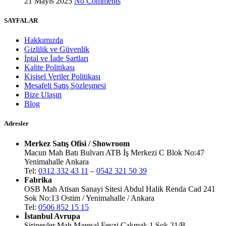
21 Mayıs 2025
No Comments
SAYFALAR
Hakkımızda
Gizlilik ve Güvenlik
İptal ve İade Şartları
Kalite Politikası
Kişisel Veriler Politikası
Mesafeli Satış Sözleşmesi
Bize Ulaşın
Blog
Adresler
Merkez Satış Ofisi / Showroom
Macun Mah Batı Bulvarı ATB İş Merkezi C Blok No:47
Yenimahalle Ankara
Tel:
0312 332 43 11
–
0542 321 50 39
Fabrika
OSB Mah Atisan Sanayi Sitesi Abdul Halik Renda Cad 241
Sok No:13 Ostim / Yenimahalle / Ankara
Tel:
0506 852 15 15
İstanbul Avrupa
Şirinevler Mah Mareşal Fevzi Çakmak 1 Sok 21/B