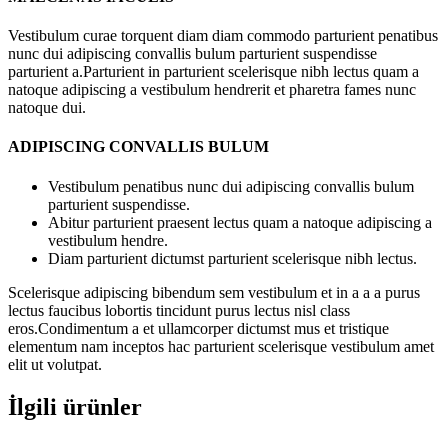
Vestibulum curae torquent diam diam commodo parturient penatibus
nunc dui adipiscing convallis bulum parturient suspendisse
parturient a.Parturient in parturient scelerisque nibh lectus quam a
natoque adipiscing a vestibulum hendrerit et pharetra fames nunc
natoque dui.
ADIPISCING CONVALLIS BULUM
Vestibulum penatibus nunc dui adipiscing convallis bulum
parturient suspendisse.
Abitur parturient praesent lectus quam a natoque adipiscing a
vestibulum hendre.
Diam parturient dictumst parturient scelerisque nibh lectus.
Scelerisque adipiscing bibendum sem vestibulum et in a a a purus
lectus faucibus lobortis tincidunt purus lectus nisl class
eros.Condimentum a et ullamcorper dictumst mus et tristique
elementum nam inceptos hac parturient scelerisque vestibulum amet
elit ut volutpat.
İlgili ürünler