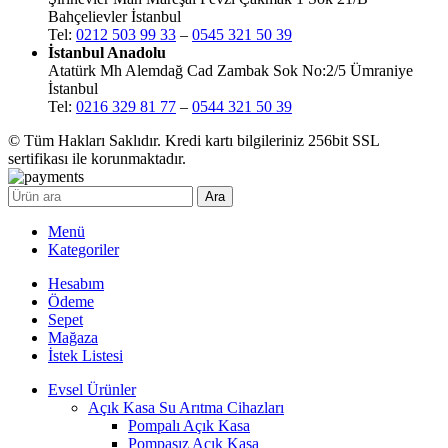
Bahçelievler İstanbul
Tel:
0212 503 99 33
–
0545 321 50 39
İstanbul Anadolu
Atatürk Mh Alemdağ Cad Zambak Sok No:2/5 Ümraniye
İstanbul
Tel:
0216 329 81 77
–
0544 321 50 39
© Tüm Hakları Saklıdır. Kredi kartı bilgileriniz 256bit SSL
sertifikası ile korunmaktadır.
Ara
Menü
Kategoriler
Hesabım
Ödeme
Sepet
Mağaza
İstek Listesi
Evsel Ürünler
Açık Kasa Su Arıtma Cihazları
Pompalı Açık Kasa
Pompasız Açık Kasa