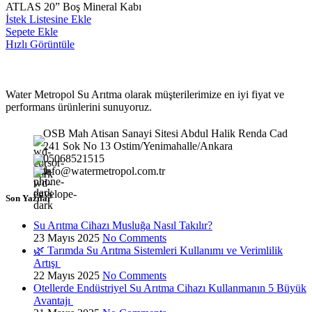
ATLAS 20” Boş Mineral Kabı
İstek Listesine Ekle
Sepete Ekle
Hızlı Görüntüle
Water Metropol Su Arıtma olarak müşterilerimize en iyi fiyat ve
performans ürünlerini sunuyoruz.
OSB Mah Atisan Sanayi Sitesi Abdul Halik Renda Cad
241 Sok No 13 Ostim/Yenimahalle/Ankara
05068521515
info@watermetropol.com.tr
Son Yazılar
Su Arıtma Cihazı Musluğa Nasıl Takılır?
23 Mayıs 2025
No Comments
🌿 Tarımda Su Arıtma Sistemleri Kullanımı ve Verimlilik
Artışı
22 Mayıs 2025
No Comments
Otellerde Endüstriyel Su Arıtma Cihazı Kullanmanın 5 Büyük
Avantajı