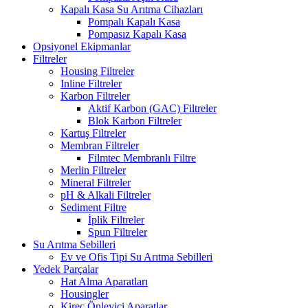
Kapalı Kasa Su Arıtma Cihazları
Pompalı Kapalı Kasa
Pompasız Kapalı Kasa
Opsiyonel Ekipmanlar
Filtreler
Housing Filtreler
Inline Filtreler
Karbon Filtreler
Aktif Karbon (GAC) Filtreler
Blok Karbon Filtreler
Kartuş Filtreler
Membran Filtreler
Filmtec Membranlı Filtre
Merlin Filtreler
Mineral Filtreler
pH & Alkali Filtreler
Sediment Filtre
İplik Filtreler
Spun Filtreler
Su Arıtma Sebilleri
Ev ve Ofis Tipi Su Arıtma Sebilleri
Yedek Parçalar
Hat Alma Aparatları
Housingler
Kireç Önleyici Aparatlar