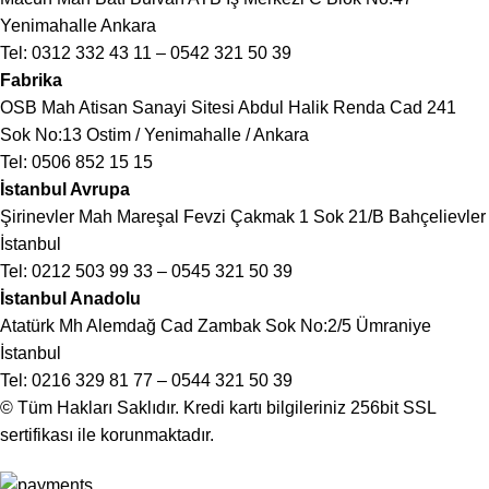
Yenimahalle Ankara
Tel:
0312 332 43 11
–
0542 321 50 39
Fabrika
OSB Mah Atisan Sanayi Sitesi Abdul Halik Renda Cad 241
Sok No:13 Ostim / Yenimahalle / Ankara
Tel:
0506 852 15 15
İstanbul Avrupa
Şirinevler Mah Mareşal Fevzi Çakmak 1 Sok 21/B Bahçelievler
İstanbul
Tel:
0212 503 99 33
–
0545 321 50 39
İstanbul Anadolu
Atatürk Mh Alemdağ Cad Zambak Sok No:2/5 Ümraniye
İstanbul
Tel:
0216 329 81 77
–
0544 321 50 39
© Tüm Hakları Saklıdır. Kredi kartı bilgileriniz 256bit SSL
sertifikası ile korunmaktadır.