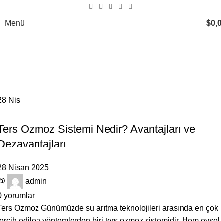
Menü
$
0,
Tag Archives: ev tipi su arıtma
cihazı
Ana Sayfa
Posts Tagged "ev tipi su arıtma cihazı"
28
Nis
GENEL
Ters Ozmoz Sistemi Nedir? Avantajları ve
Dezavantajları
28 Nisan 2025
@
admin
0
yorumlar
Ters Ozmoz Günümüzde su arıtma teknolojileri arasında en çok
tercih edilen yöntemlerden biri ters ozmoz sistemidir. Hem evsel