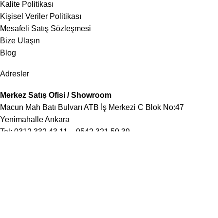
Kalite Politikası
Kişisel Veriler Politikası
Mesafeli Satış Sözleşmesi
Bize Ulaşın
Blog
Adresler
Merkez Satış Ofisi / Showroom
Macun Mah Batı Bulvarı ATB İş Merkezi C Blok No:47
Yenimahalle Ankara
Tel:
0312 332 43 11
–
0542 321 50 39
Fabrika
OSB Mah Atisan Sanayi Sitesi Abdul Halik Renda Cad 241
Sok No:13 Ostim / Yenimahalle / Ankara
Tel:
0506 852 15 15
İstanbul Avrupa
Şirinevler Mah Mareşal Fevzi Çakmak 1 Sok 21/B Bahçelievler
İstanbul