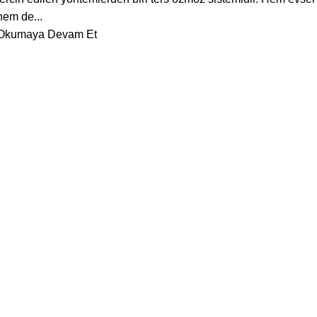
hem de...
Okumaya Devam Et