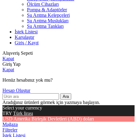
Ölçüm Cihazları
Pompa & Adaptörler
Su Arıtma Kelepçeleri
Su Arıtma Muslukları
Su Arıtma Tankları
İstek Listesi
Karşılaştır
Giriş / Kayıt
Alışveriş Sepeti
Kapat
Giriş Yap
Kapat
Henüz hesabınız yok mu?
Hesap Oluştur
Ara
Aradığınız ürünleri görmek için yazmaya başlayın.
Select your currency
TRY
Türk lirası
USD
Amerika Birleşik Devletleri (ABD) doları
Mağaza
Filtreler
İstek Listesi