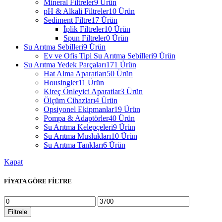
Mineral Filtreler
9 Ürün
pH & Alkali Filtreler
10 Ürün
Sediment Filtre
17 Ürün
İplik Filtreler
10 Ürün
Spun Filtreler
0 Ürün
Su Arıtma Sebilleri
9 Ürün
Ev ve Ofis Tipi Su Arıtma Sebilleri
9 Ürün
Su Arıtma Yedek Parçaları
171 Ürün
Hat Alma Aparatları
50 Ürün
Housingler
11 Ürün
Kireç Önleyici Aparatlar
3 Ürün
Ölçüm Cihazları
4 Ürün
Opsiyonel Ekipmanlar
19 Ürün
Pompa & Adaptörler
40 Ürün
Su Arıtma Kelepçeleri
9 Ürün
Su Arıtma Muslukları
10 Ürün
Su Arıtma Tankları
6 Ürün
Kapat
FİYATA GÖRE FİLTRE
En
En
düşük
yüksek
Filtrele
fiyat
fiyat