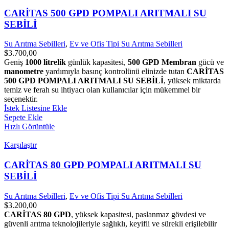
CARİTAS 500 GPD POMPALI ARITMALI SU
SEBİLİ
Su Arıtma Sebilleri
,
Ev ve Ofis Tipi Su Arıtma Sebilleri
$
3.700,00
Geniş
1000 litrelik
günlük kapasitesi,
500 GPD Membran
gücü ve
manometre
yardımıyla basınç kontrolünü elinizde tutan
CARİTAS
500 GPD POMPALI ARITMALI SU SEBİLİ
, yüksek miktarda
temiz ve ferah su ihtiyacı olan kullanıcılar için mükemmel bir
seçenektir.
İstek Listesine Ekle
Sepete Ekle
Hızlı Görüntüle
Karşılaştır
CARİTAS 80 GPD POMPALI ARITMALI SU
SEBİLİ
Su Arıtma Sebilleri
,
Ev ve Ofis Tipi Su Arıtma Sebilleri
$
3.200,00
CARİTAS 80 GPD
, yüksek kapasitesi, paslanmaz gövdesi ve
güvenli arıtma teknolojileriyle sağlıklı, keyifli ve sürekli erişilebilir