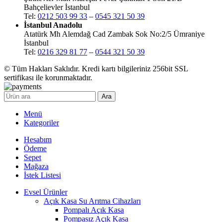
Bahçelievler İstanbul
Tel:
0212 503 99 33
–
0545 321 50 39
İstanbul Anadolu
Atatürk Mh Alemdağ Cad Zambak Sok No:2/5 Ümraniye
İstanbul
Tel:
0216 329 81 77
–
0544 321 50 39
© Tüm Hakları Saklıdır. Kredi kartı bilgileriniz 256bit SSL
sertifikası ile korunmaktadır.
Ara
Menü
Kategoriler
Hesabım
Ödeme
Sepet
Mağaza
İstek Listesi
Evsel Ürünler
Açık Kasa Su Arıtma Cihazları
Pompalı Açık Kasa
Pompasız Açık Kasa