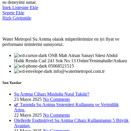
su deneyimi sunar.
İstek Listesine Ekle
Sepete Ekle
Hızlı Görüntüle
Water Metropol Su Arıtma olarak müşterilerimize en iyi fiyat ve
performans ürünlerini sunuyoruz.
OSB Mah Atisan Sanayi Sitesi Abdul
Halik Renda Cad 241 Sok No 13 Ostim/Yenimahalle/Ankara
05068521515
info@watermetropol.com.tr
Son Yazılar
Su Arıtma Cihazı Musluğa Nasıl Takılır?
23 Mayıs 2025
No Comments
🌿 Tarımda Su Arıtma Sistemleri Kullanımı ve Verimlilik
Artışı
22 Mayıs 2025
No Comments
Otellerde Endüstriyel Su Arıtma Cihazı Kullanmanın 5 Büyük
Avantajı
21 Mayıs 2025
No Comments