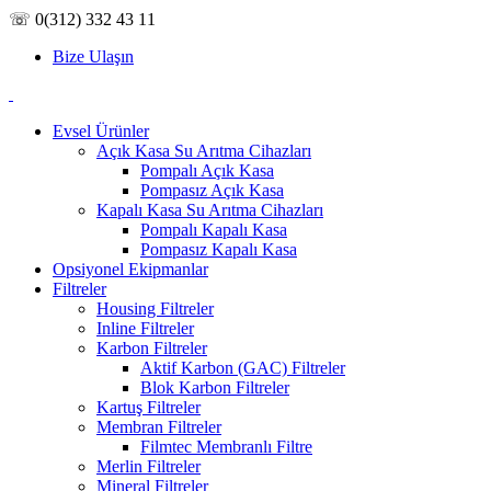
☏ 0(312) 332 43 11
Bize Ulaşın
Evsel Ürünler
Açık Kasa Su Arıtma Cihazları
Pompalı Açık Kasa
Pompasız Açık Kasa
Kapalı Kasa Su Arıtma Cihazları
Pompalı Kapalı Kasa
Pompasız Kapalı Kasa
Opsiyonel Ekipmanlar
Filtreler
Housing Filtreler
Inline Filtreler
Karbon Filtreler
Aktif Karbon (GAC) Filtreler
Blok Karbon Filtreler
Kartuş Filtreler
Membran Filtreler
Filmtec Membranlı Filtre
Merlin Filtreler
Mineral Filtreler