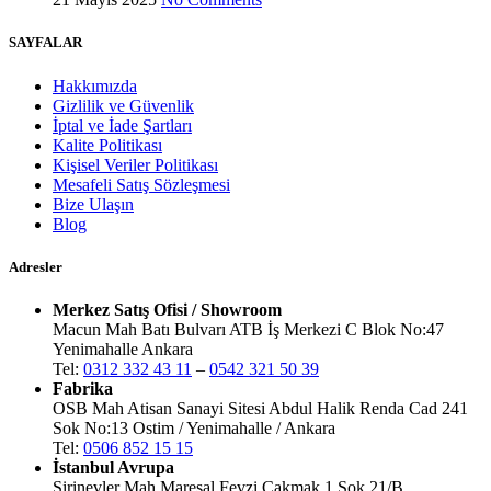
SAYFALAR
Hakkımızda
Gizlilik ve Güvenlik
İptal ve İade Şartları
Kalite Politikası
Kişisel Veriler Politikası
Mesafeli Satış Sözleşmesi
Bize Ulaşın
Blog
Adresler
Merkez Satış Ofisi / Showroom
Macun Mah Batı Bulvarı ATB İş Merkezi C Blok No:47
Yenimahalle Ankara
Tel:
0312 332 43 11
–
0542 321 50 39
Fabrika
OSB Mah Atisan Sanayi Sitesi Abdul Halik Renda Cad 241
Sok No:13 Ostim / Yenimahalle / Ankara
Tel:
0506 852 15 15
İstanbul Avrupa
Şirinevler Mah Mareşal Fevzi Çakmak 1 Sok 21/B