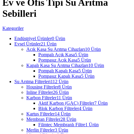
Ev ve Ofis Tipi Su Arıtma
Sebilleri
Kategoriler
Endüstriyel Ürünler
0 Ürün
Evsel Ürünler
21 Ürün
Açık Kasa Su Arıtma Cihazları
10 Ürün
Pompalı Açık Kasa
5 Ürün
Pompasız Açık Kasa
5 Ürün
Kapalı Kasa Su Arıtma Cihazları
10 Ürün
Pompalı Kapalı Kasa
5 Ürün
Pompasız Kapalı Kasa
5 Ürün
Su Arıtma Filtreleri
112 Ürün
Housing Filtreler
8 Ürün
Inline Filtreler
26 Ürün
Karbon Filtreler
11 Ürün
Aktif Karbon (GAC) Filtreler
7 Ürün
Blok Karbon Filtreler
4 Ürün
Kartuş Filtreler
14 Ürün
Membran Filtreler
28 Ürün
Filmtec Membranlı Filtre
1 Ürün
Merlin Filtreler
3 Ürün