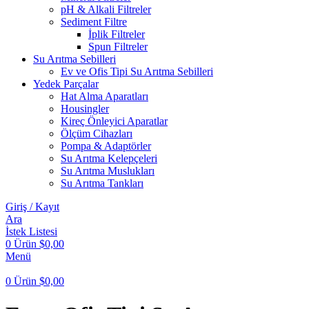
pH & Alkali Filtreler
Sediment Filtre
İplik Filtreler
Spun Filtreler
Su Arıtma Sebilleri
Ev ve Ofis Tipi Su Arıtma Sebilleri
Yedek Parçalar
Hat Alma Aparatları
Housingler
Kireç Önleyici Aparatlar
Ölçüm Cihazları
Pompa & Adaptörler
Su Arıtma Kelepçeleri
Su Arıtma Muslukları
Su Arıtma Tankları
Giriş / Kayıt
Ara
İstek Listesi
0
Ürün
$
0,00
Menü
0
Ürün
$
0,00