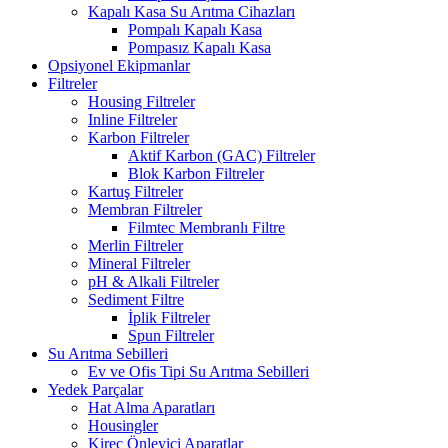
Kapalı Kasa Su Arıtma Cihazları
Pompalı Kapalı Kasa
Pompasız Kapalı Kasa
Opsiyonel Ekipmanlar
Filtreler
Housing Filtreler
Inline Filtreler
Karbon Filtreler
Aktif Karbon (GAC) Filtreler
Blok Karbon Filtreler
Kartuş Filtreler
Membran Filtreler
Filmtec Membranlı Filtre
Merlin Filtreler
Mineral Filtreler
pH & Alkali Filtreler
Sediment Filtre
İplik Filtreler
Spun Filtreler
Su Arıtma Sebilleri
Ev ve Ofis Tipi Su Arıtma Sebilleri
Yedek Parçalar
Hat Alma Aparatları
Housingler
Kireç Önleyici Aparatlar