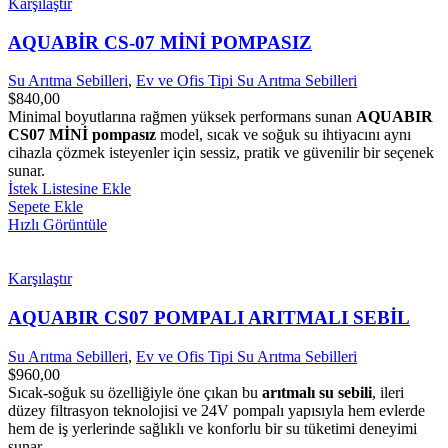
Karşılaştır
AQUABİR CS-07 MİNİ POMPASIZ
Su Arıtma Sebilleri
,
Ev ve Ofis Tipi Su Arıtma Sebilleri
$
840,00
Minimal boyutlarına rağmen yüksek performans sunan
AQUABIR
CS07 MİNİ pompasız
model, sıcak ve soğuk su ihtiyacını aynı
cihazla çözmek isteyenler için sessiz, pratik ve güvenilir bir seçenek
sunar.
İstek Listesine Ekle
Sepete Ekle
Hızlı Görüntüle
Karşılaştır
AQUABIR CS07 POMPALI ARITMALI SEBİL
Su Arıtma Sebilleri
,
Ev ve Ofis Tipi Su Arıtma Sebilleri
$
960,00
Sıcak-soğuk su özelliğiyle öne çıkan bu
arıtmalı su sebili
, ileri
düzey filtrasyon teknolojisi ve 24V pompalı yapısıyla hem evlerde
hem de iş yerlerinde sağlıklı ve konforlu bir su tüketimi deneyimi
sunar.