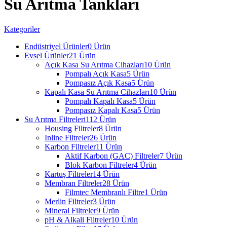
Su Arıtma Tankları
Kategoriler
Endüstriyel Ürünler
0 Ürün
Evsel Ürünler
21 Ürün
Açık Kasa Su Arıtma Cihazları
10 Ürün
Pompalı Açık Kasa
5 Ürün
Pompasız Açık Kasa
5 Ürün
Kapalı Kasa Su Arıtma Cihazları
10 Ürün
Pompalı Kapalı Kasa
5 Ürün
Pompasız Kapalı Kasa
5 Ürün
Su Arıtma Filtreleri
112 Ürün
Housing Filtreler
8 Ürün
Inline Filtreler
26 Ürün
Karbon Filtreler
11 Ürün
Aktif Karbon (GAC) Filtreler
7 Ürün
Blok Karbon Filtreler
4 Ürün
Kartuş Filtreler
14 Ürün
Membran Filtreler
28 Ürün
Filmtec Membranlı Filtre
1 Ürün
Merlin Filtreler
3 Ürün
Mineral Filtreler
9 Ürün
pH & Alkali Filtreler
10 Ürün