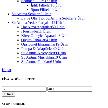
Sediment Filtre
17 Ürün
İplik Filtreler
10 Ürün
Spun Filtreler
0 Ürün
Su Arıtma Sebilleri
9 Ürün
Ev ve Ofis Tipi Su Arıtma Sebilleri
9 Ürün
Su Arıtma Yedek Parçaları
171 Ürün
Hat Alma Aparatları
50 Ürün
Housingler
11 Ürün
Kireç Önleyici Aparatlar
3 Ürün
Ölçüm Cihazları
4 Ürün
Opsiyonel Ekipmanlar
19 Ürün
Pompa & Adaptörler
40 Ürün
Su Arıtma Kelepçeleri
9 Ürün
Su Arıtma Muslukları
10 Ürün
Su Arıtma Tankları
6 Ürün
Kapat
FİYATA GÖRE FİLTRE
En
En
düşük
yüksek
Filtrele
fiyat
fiyat
STOK DURUMU