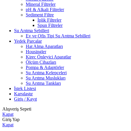
Mineral Filtreler
pH & Alkali Filtreler
Sediment Filtre
İplik Filtreler
Spun Filtreler
Su Arıtma Sebilleri
Ev ve Ofis Tipi Su Arıtma Sebilleri
Yedek Parçalar
Hat Alma Aparatları
Housingler
Kireç Önleyici Aparatlar
Ölçüm Cihazları
Pompa & Adaptörler
Su Arıtma Kelepçeleri
Su Arıtma Muslukları
Su Arıtma Tankları
İstek Listesi
Karşılaştır
Giriş / Kayıt
Alışveriş Sepeti
Kapat
Giriş Yap
Kapat