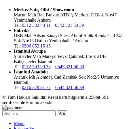
Merkez Satış Ofisi / Showroom
Macun Mah Batı Bulvarı ATB İş Merkezi C Blok No:47
Yenimahalle Ankara
Tel:
0312 332 43 11
–
0542 321 50 39
Fabrika
OSB Mah Atisan Sanayi Sitesi Abdul Halik Renda Cad 241
Sok No:13 Ostim / Yenimahalle / Ankara
Tel:
0506 852 15 15
İstanbul Avrupa
Şirinevler Mah Mareşal Fevzi Çakmak 1 Sok 21/B
Bahçelievler İstanbul
Tel:
0212 503 99 33
–
0545 321 50 39
İstanbul Anadolu
Atatürk Mh Alemdağ Cad Zambak Sok No:2/5 Ümraniye
İstanbul
Tel:
0216 329 81 77
–
0544 321 50 39
© Tüm Hakları Saklıdır. Kredi kartı bilgileriniz 256bit SSL
sertifikası ile korunmaktadır.
Ara
Menü
Kategoriler