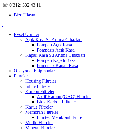
☏ 0(312) 332 43 11
Bize Ulaşın
Evsel Ürünler
Açık Kasa Su Arıtma Cihazları
Pompalı Açık Kasa
Pompasız Açık Kasa
Kapalı Kasa Su Arıtma Cihazları
Pompalı Kapalı Kasa
Pompasız Kapalı Kasa
Opsiyonel Ekipmanlar
Filtreler
Housing Filtreler
Inline Filtreler
Karbon Filtreler
Aktif Karbon (GAC) Filtreler
Blok Karbon Filtreler
Kartuş Filtreler
Membran Filtreler
Filmtec Membranlı Filtre
Merlin Filtreler
Mineral Filtreler