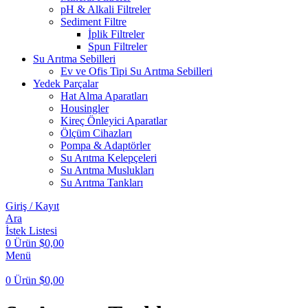
pH & Alkali Filtreler
Sediment Filtre
İplik Filtreler
Spun Filtreler
Su Arıtma Sebilleri
Ev ve Ofis Tipi Su Arıtma Sebilleri
Yedek Parçalar
Hat Alma Aparatları
Housingler
Kireç Önleyici Aparatlar
Ölçüm Cihazları
Pompa & Adaptörler
Su Arıtma Kelepçeleri
Su Arıtma Muslukları
Su Arıtma Tankları
Giriş / Kayıt
Ara
İstek Listesi
0
Ürün
$
0,00
Menü
0
Ürün
$
0,00