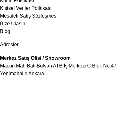
Kalite Politikası
Kişisel Veriler Politikası
Mesafeli Satış Sözleşmesi
Bize Ulaşın
Blog
Adresler
Merkez Satış Ofisi / Showroom
Macun Mah Batı Bulvarı ATB İş Merkezi C Blok No:47
Yenimahalle Ankara
Tel:
0312 332 43 11
–
0542 321 50 39
Fabrika
OSB Mah Atisan Sanayi Sitesi Abdul Halik Renda Cad 241
Sok No:13 Ostim / Yenimahalle / Ankara
Tel:
0506 852 15 15
İstanbul Avrupa
Şirinevler Mah Mareşal Fevzi Çakmak 1 Sok 21/B Bahçelievler
İstanbul