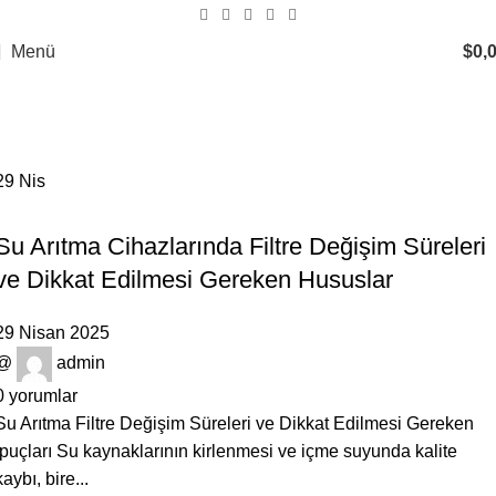
Menü
$
0,
Tag Archives: RO membran filtre
Ana Sayfa
Posts Tagged "RO membran filtre"
29
Nis
GENEL
Su Arıtma Cihazlarında Filtre Değişim Süreleri
ve Dikkat Edilmesi Gereken Hususlar
29 Nisan 2025
@
admin
0
yorumlar
Su Arıtma Filtre Değişim Süreleri ve Dikkat Edilmesi Gereken
İpuçları Su kaynaklarının kirlenmesi ve içme suyunda kalite
kaybı, bire...