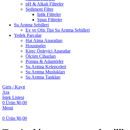
pH & Alkali Filtreler
Sediment Filtre
İplik Filtreler
Spun Filtreler
Su Arıtma Sebilleri
Ev ve Ofis Tipi Su Arıtma Sebilleri
Yedek Parçalar
Hat Alma Aparatları
Housingler
Kireç Önleyici Aparatlar
Ölçüm Cihazları
Pompa & Adaptörler
Su Arıtma Kelepçeleri
Su Arıtma Muslukları
Su Arıtma Tankları
Giriş / Kayıt
Ara
İstek Listesi
0
Ürün
$
0,00
Menü
0
Ürün
$
0,00