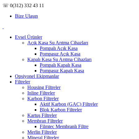
☏ 0(312) 332 43 11
Bize Ulaşın
Evsel Ürünler
Açık Kasa Su Arıtma Cihazları
Pompalı Açık Kasa
Pompasız Açık Kasa
Kapalı Kasa Su Arıtma Cihazları
Pompalı Kapalı Kasa
Pompasız Kapalı Kasa
Opsiyonel Ekipmanlar
Filtreler
Housing Filtreler
Inline Filtreler
Karbon Filtreler
Aktif Karbon (GAC) Filtreler
Blok Karbon Filtreler
Kartuş Filtreler
Membran Filtreler
Filmtec Membranlı Filtre
Merlin Filtreler
Mineral Filtreler