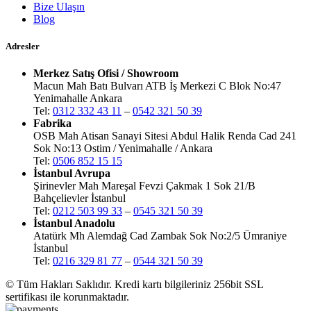
Bize Ulaşın
Blog
Adresler
Merkez Satış Ofisi / Showroom
Macun Mah Batı Bulvarı ATB İş Merkezi C Blok No:47
Yenimahalle Ankara
Tel:
0312 332 43 11
–
0542 321 50 39
Fabrika
OSB Mah Atisan Sanayi Sitesi Abdul Halik Renda Cad 241
Sok No:13 Ostim / Yenimahalle / Ankara
Tel:
0506 852 15 15
İstanbul Avrupa
Şirinevler Mah Mareşal Fevzi Çakmak 1 Sok 21/B
Bahçelievler İstanbul
Tel:
0212 503 99 33
–
0545 321 50 39
İstanbul Anadolu
Atatürk Mh Alemdağ Cad Zambak Sok No:2/5 Ümraniye
İstanbul
Tel:
0216 329 81 77
–
0544 321 50 39
© Tüm Hakları Saklıdır. Kredi kartı bilgileriniz 256bit SSL
sertifikası ile korunmaktadır.