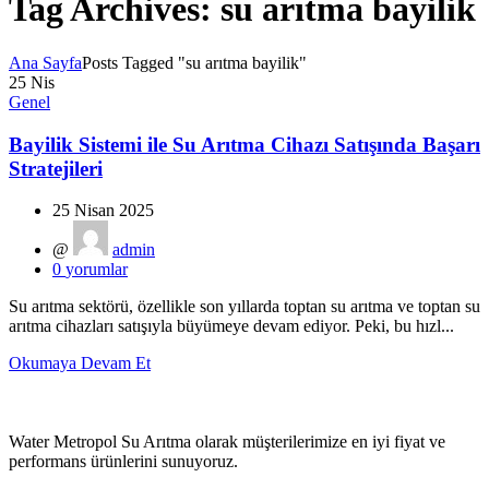
Tag Archives: su arıtma bayilik
Ana Sayfa
Posts Tagged "su arıtma bayilik"
25
Nis
Genel
Bayilik Sistemi ile Su Arıtma Cihazı Satışında Başarı
Stratejileri
25 Nisan 2025
@
admin
0
yorumlar
Su arıtma sektörü, özellikle son yıllarda toptan su arıtma ve toptan su
arıtma cihazları satışıyla büyümeye devam ediyor. Peki, bu hızl...
Okumaya Devam Et
Water Metropol Su Arıtma olarak müşterilerimize en iyi fiyat ve
performans ürünlerini sunuyoruz.