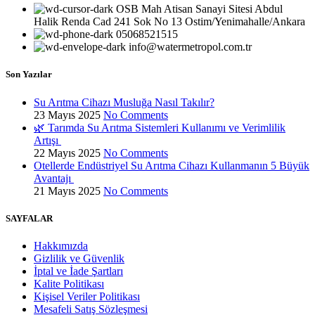
OSB Mah Atisan Sanayi Sitesi Abdul
Halik Renda Cad 241 Sok No 13 Ostim/Yenimahalle/Ankara
05068521515
info@watermetropol.com.tr
Son Yazılar
Su Arıtma Cihazı Musluğa Nasıl Takılır?
23 Mayıs 2025
No Comments
🌿 Tarımda Su Arıtma Sistemleri Kullanımı ve Verimlilik
Artışı
22 Mayıs 2025
No Comments
Otellerde Endüstriyel Su Arıtma Cihazı Kullanmanın 5 Büyük
Avantajı
21 Mayıs 2025
No Comments
SAYFALAR
Hakkımızda
Gizlilik ve Güvenlik
İptal ve İade Şartları
Kalite Politikası
Kişisel Veriler Politikası
Mesafeli Satış Sözleşmesi