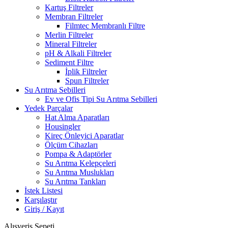
Kartuş Filtreler
Membran Filtreler
Filmtec Membranlı Filtre
Merlin Filtreler
Mineral Filtreler
pH & Alkali Filtreler
Sediment Filtre
İplik Filtreler
Spun Filtreler
Su Arıtma Sebilleri
Ev ve Ofis Tipi Su Arıtma Sebilleri
Yedek Parçalar
Hat Alma Aparatları
Housingler
Kireç Önleyici Aparatlar
Ölçüm Cihazları
Pompa & Adaptörler
Su Arıtma Kelepçeleri
Su Arıtma Muslukları
Su Arıtma Tankları
İstek Listesi
Karşılaştır
Giriş / Kayıt
Alışveriş Sepeti