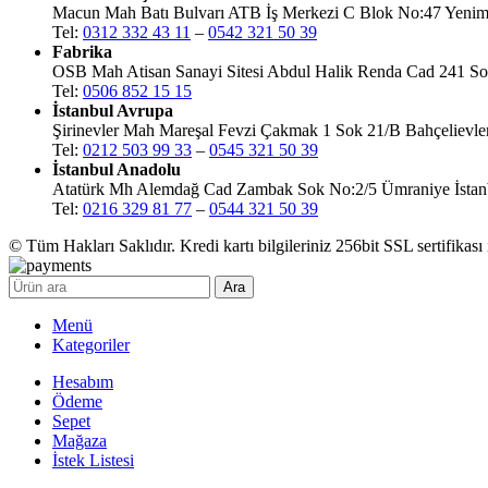
Macun Mah Batı Bulvarı ATB İş Merkezi C Blok No:47 Yenim
Tel:
0312 332 43 11
–
0542 321 50 39
Fabrika
OSB Mah Atisan Sanayi Sitesi Abdul Halik Renda Cad 241 Sok
Tel:
0506 852 15 15
İstanbul Avrupa
Şirinevler Mah Mareşal Fevzi Çakmak 1 Sok 21/B Bahçelievler
Tel:
0212 503 99 33
–
0545 321 50 39
İstanbul Anadolu
Atatürk Mh Alemdağ Cad Zambak Sok No:2/5 Ümraniye İstan
Tel:
0216 329 81 77
–
0544 321 50 39
© Tüm Hakları Saklıdır. Kredi kartı bilgileriniz 256bit SSL sertifikası
Ara
Menü
Kategoriler
Hesabım
Ödeme
Sepet
Mağaza
İstek Listesi