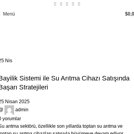
Menü
$
0,
Tag Archives: su arıtma filtreleri
toptan
Ana Sayfa
Posts Tagged "su arıtma filtreleri toptan"
25
Nis
GENEL
Bayilik Sistemi ile Su Arıtma Cihazı Satışında
Başarı Stratejileri
25 Nisan 2025
@
admin
0
yorumlar
Su arıtma sektörü, özellikle son yıllarda toptan su arıtma ve
toptan su arıtma cihazları satışıyla büyümeye devam ediyor.