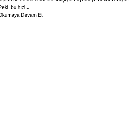
Peki, bu hızl...
Okumaya Devam Et