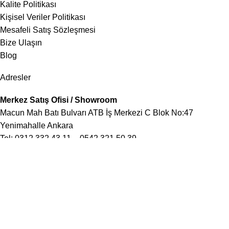
Kalite Politikası
Kişisel Veriler Politikası
Mesafeli Satış Sözleşmesi
Bize Ulaşın
Blog
Adresler
Merkez Satış Ofisi / Showroom
Macun Mah Batı Bulvarı ATB İş Merkezi C Blok No:47
Yenimahalle Ankara
Tel:
0312 332 43 11
–
0542 321 50 39
Fabrika
OSB Mah Atisan Sanayi Sitesi Abdul Halik Renda Cad 241
Sok No:13 Ostim / Yenimahalle / Ankara
Tel:
0506 852 15 15
İstanbul Avrupa
Şirinevler Mah Mareşal Fevzi Çakmak 1 Sok 21/B Bahçelievler
İstanbul