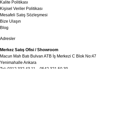
Kalite Politikası
Kişisel Veriler Politikası
Mesafeli Satış Sözleşmesi
Bize Ulaşın
Blog
Adresler
Merkez Satış Ofisi / Showroom
Macun Mah Batı Bulvarı ATB İş Merkezi C Blok No:47
Yenimahalle Ankara
Tel:
0312 332 43 11
–
0542 321 50 39
Fabrika
OSB Mah Atisan Sanayi Sitesi Abdul Halik Renda Cad 241
Sok No:13 Ostim / Yenimahalle / Ankara
Tel:
0506 852 15 15
İstanbul Avrupa
Şirinevler Mah Mareşal Fevzi Çakmak 1 Sok 21/B Bahçelievler
İstanbul