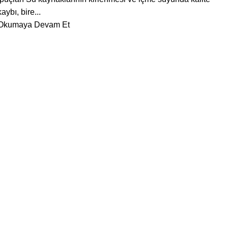
kaybı, bire...
Okumaya Devam Et