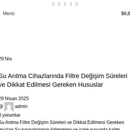
Menü
$
0,
Tag Archives: su arıtma sistemi
filtre değişimi
Ana Sayfa
Posts Tagged "su arıtma sistemi filtre değişimi"
29
Nis
GENEL
Su Arıtma Cihazlarında Filtre Değişim Süreleri
ve Dikkat Edilmesi Gereken Hususlar
29 Nisan 2025
@
admin
0
yorumlar
Su Arıtma Filtre Değişim Süreleri ve Dikkat Edilmesi Gereken
İpuçları Su kaynaklarının kirlenmesi ve içme suyunda kalite