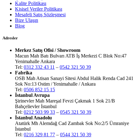
Kalite Politikası
Kişisel Veriler Politikası
Mesafeli Satış Sözleşmesi
Bize Ulaşın
Blog
Adresler
Merkez Satış Ofisi / Showroom
Macun Mah Batı Bulvarı ATB İş Merkezi C Blok No:47
Yenimahalle Ankara
Tel:
0312 332 43 11
–
0542 321 50 39
Fabrika
OSB Mah Atisan Sanayi Sitesi Abdul Halik Renda Cad 241
Sok No:13 Ostim / Yenimahalle / Ankara
Tel:
0506 852 15 15
İstanbul Avrupa
Şirinevler Mah Mareşal Fevzi Çakmak 1 Sok 21/B
Bahçelievler İstanbul
Tel:
0212 503 99 33
–
0545 321 50 39
İstanbul Anadolu
Atatürk Mh Alemdağ Cad Zambak Sok No:2/5 Ümraniye
İstanbul
Tel:
0216 329 81 77
–
0544 321 50 39