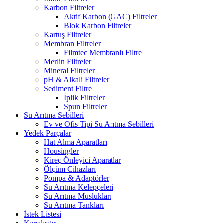
Karbon Filtreler
Aktif Karbon (GAC) Filtreler
Blok Karbon Filtreler
Kartuş Filtreler
Membran Filtreler
Filmtec Membranlı Filtre
Merlin Filtreler
Mineral Filtreler
pH & Alkali Filtreler
Sediment Filtre
İplik Filtreler
Spun Filtreler
Su Arıtma Sebilleri
Ev ve Ofis Tipi Su Arıtma Sebilleri
Yedek Parçalar
Hat Alma Aparatları
Housingler
Kireç Önleyici Aparatlar
Ölçüm Cihazları
Pompa & Adaptörler
Su Arıtma Kelepçeleri
Su Arıtma Muslukları
Su Arıtma Tankları
İstek Listesi
Karşılaştır