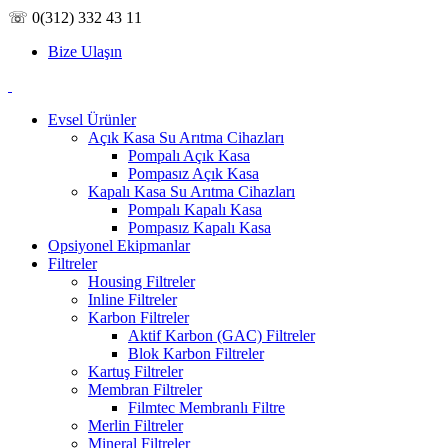
☏ 0(312) 332 43 11
Bize Ulaşın
Evsel Ürünler
Açık Kasa Su Arıtma Cihazları
Pompalı Açık Kasa
Pompasız Açık Kasa
Kapalı Kasa Su Arıtma Cihazları
Pompalı Kapalı Kasa
Pompasız Kapalı Kasa
Opsiyonel Ekipmanlar
Filtreler
Housing Filtreler
Inline Filtreler
Karbon Filtreler
Aktif Karbon (GAC) Filtreler
Blok Karbon Filtreler
Kartuş Filtreler
Membran Filtreler
Filmtec Membranlı Filtre
Merlin Filtreler
Mineral Filtreler