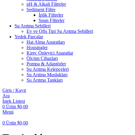
pH & Alkali Filtreler
Sediment Filtre
İplik Filtreler
Spun Filtreler
Su Arıtma Sebilleri
Ev ve Ofis Tipi Su Arıtma Sebilleri
Yedek Parçalar
Hat Alma Aparatları
Housingler
Kireç Önleyici Aparatlar
Ölçüm Cihazları
Pompa & Adaptörler
Su Arıtma Kelepçeleri
Su Arıtma Muslukları
Su Arıtma Tankları
Giriş / Kayıt
Ara
İstek Listesi
0
Ürün
$
0,00
Menü
0
Ürün
$
0,00