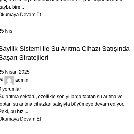
kaybı, bire...
Okumaya Devam Et
25
Nis
GENEL
Bayilik Sistemi ile Su Arıtma Cihazı Satışında
Başarı Stratejileri
25 Nisan 2025
@
admin
0
yorumlar
Su arıtma sektörü, özellikle son yıllarda toptan su arıtma ve
toptan su arıtma cihazları satışıyla büyümeye devam ediyor.
Peki, bu hızl...
Okumaya Devam Et