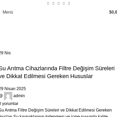
Menü
$
0,
Tag Archives: toptan su arıtma
filtreleri
Ana Sayfa
Posts Tagged "toptan su arıtma filtreleri"
29
Nis
GENEL
Su Arıtma Cihazlarında Filtre Değişim Süreleri
ve Dikkat Edilmesi Gereken Hususlar
29 Nisan 2025
@
admin
0
yorumlar
Su Arıtma Filtre Değişim Süreleri ve Dikkat Edilmesi Gereken
İpuçları Su kaynaklarının kirlenmesi ve içme suyunda kalite