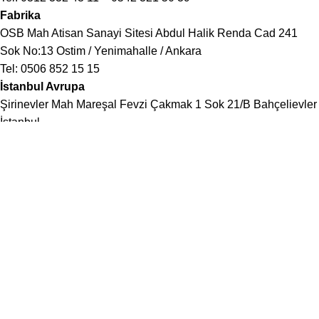
Fabrika
OSB Mah Atisan Sanayi Sitesi Abdul Halik Renda Cad 241
Sok No:13 Ostim / Yenimahalle / Ankara
Tel:
0506 852 15 15
İstanbul Avrupa
Şirinevler Mah Mareşal Fevzi Çakmak 1 Sok 21/B Bahçelievler
İstanbul
Tel:
0212 503 99 33
–
0545 321 50 39
İstanbul Anadolu
Atatürk Mh Alemdağ Cad Zambak Sok No:2/5 Ümraniye
İstanbul
Tel:
0216 329 81 77
–
0544 321 50 39
© Tüm Hakları Saklıdır. Kredi kartı bilgileriniz 256bit SSL
sertifikası ile korunmaktadır.
Mağaza