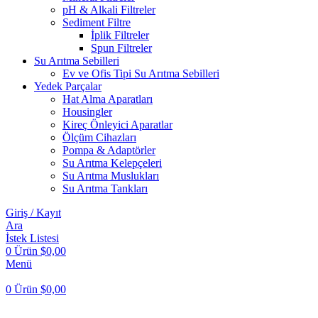
pH & Alkali Filtreler
Sediment Filtre
İplik Filtreler
Spun Filtreler
Su Arıtma Sebilleri
Ev ve Ofis Tipi Su Arıtma Sebilleri
Yedek Parçalar
Hat Alma Aparatları
Housingler
Kireç Önleyici Aparatlar
Ölçüm Cihazları
Pompa & Adaptörler
Su Arıtma Kelepçeleri
Su Arıtma Muslukları
Su Arıtma Tankları
Giriş / Kayıt
Ara
İstek Listesi
0
Ürün
$
0,00
Menü
0
Ürün
$
0,00