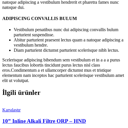
natoque adipiscing a vestibulum hendrerit et pharetra fames nunc
natoque dui.
ADIPISCING CONVALLIS BULUM
Vestibulum penatibus nunc dui adipiscing convallis bulum
parturient suspendisse.
Abitur parturient praesent lectus quam a natoque adipiscing a
vestibulum hendre.
Diam parturient dictumst parturient scelerisque nibh lectus.
Scelerisque adipiscing bibendum sem vestibulum et in a a a purus
lectus faucibus lobortis tincidunt purus lectus nisl class
eros.Condimentum a et ullamcorper dictumst mus et tristique
elementum nam inceptos hac parturient scelerisque vestibulum amet
elit ut volutpat.
İlgili ürünler
Karşılaştır
10” Inline Alkali Filtre ORP – HND