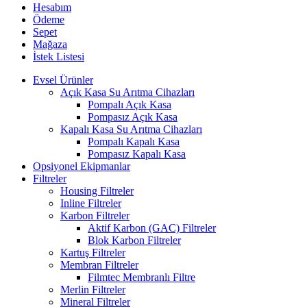
Hesabım
Ödeme
Sepet
Mağaza
İstek Listesi
Evsel Ürünler
Açık Kasa Su Arıtma Cihazları
Pompalı Açık Kasa
Pompasız Açık Kasa
Kapalı Kasa Su Arıtma Cihazları
Pompalı Kapalı Kasa
Pompasız Kapalı Kasa
Opsiyonel Ekipmanlar
Filtreler
Housing Filtreler
Inline Filtreler
Karbon Filtreler
Aktif Karbon (GAC) Filtreler
Blok Karbon Filtreler
Kartuş Filtreler
Membran Filtreler
Filmtec Membranlı Filtre
Merlin Filtreler
Mineral Filtreler