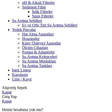
pH & Alkali Filtreler
Sediment Filtre
İplik Filtreler
Spun Filtreler
Su Arıtma Sebilleri
Ev ve Ofis Tipi Su Arıtma Sebilleri
Yedek Parçalar
Hat Alma Aparatları
Housingler
Kireç Önleyici Aparatlar
Ölçüm Cihazları
Pompa & Adaptörler
Su Arıtma Kelepçeleri
Su Arıtma Muslukları
Su Arıtma Tankları
İstek Listesi
Karşılaştır
Giriş / Kayıt
Alışveriş Sepeti
Kapat
Giriş Yap
Kapat
Henüz hesabınız yok mu?