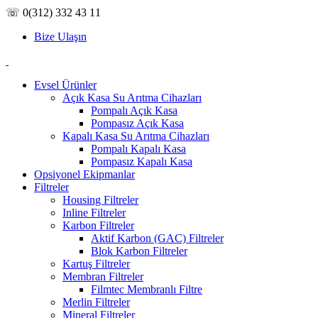
☏ 0(312) 332 43 11
Bize Ulaşın
Evsel Ürünler
Açık Kasa Su Arıtma Cihazları
Pompalı Açık Kasa
Pompasız Açık Kasa
Kapalı Kasa Su Arıtma Cihazları
Pompalı Kapalı Kasa
Pompasız Kapalı Kasa
Opsiyonel Ekipmanlar
Filtreler
Housing Filtreler
Inline Filtreler
Karbon Filtreler
Aktif Karbon (GAC) Filtreler
Blok Karbon Filtreler
Kartuş Filtreler
Membran Filtreler
Filmtec Membranlı Filtre
Merlin Filtreler
Mineral Filtreler