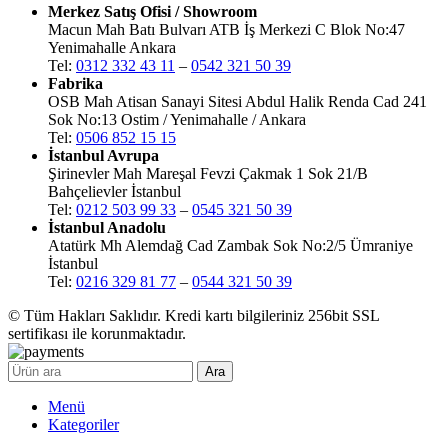
Merkez Satış Ofisi / Showroom
Macun Mah Batı Bulvarı ATB İş Merkezi C Blok No:47
Yenimahalle Ankara
Tel:
0312 332 43 11
–
0542 321 50 39
Fabrika
OSB Mah Atisan Sanayi Sitesi Abdul Halik Renda Cad 241
Sok No:13 Ostim / Yenimahalle / Ankara
Tel:
0506 852 15 15
İstanbul Avrupa
Şirinevler Mah Mareşal Fevzi Çakmak 1 Sok 21/B
Bahçelievler İstanbul
Tel:
0212 503 99 33
–
0545 321 50 39
İstanbul Anadolu
Atatürk Mh Alemdağ Cad Zambak Sok No:2/5 Ümraniye
İstanbul
Tel:
0216 329 81 77
–
0544 321 50 39
© Tüm Hakları Saklıdır. Kredi kartı bilgileriniz 256bit SSL
sertifikası ile korunmaktadır.
Ara
Menü
Kategoriler