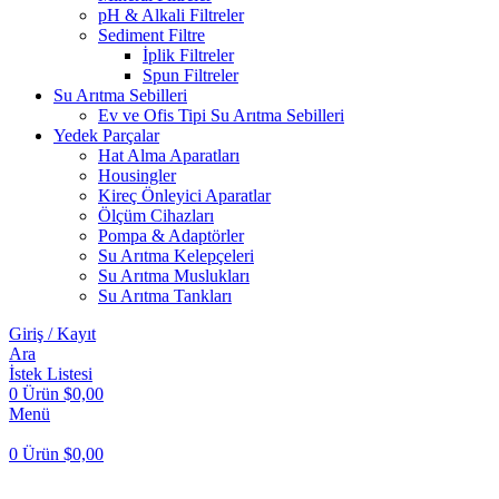
pH & Alkali Filtreler
Sediment Filtre
İplik Filtreler
Spun Filtreler
Su Arıtma Sebilleri
Ev ve Ofis Tipi Su Arıtma Sebilleri
Yedek Parçalar
Hat Alma Aparatları
Housingler
Kireç Önleyici Aparatlar
Ölçüm Cihazları
Pompa & Adaptörler
Su Arıtma Kelepçeleri
Su Arıtma Muslukları
Su Arıtma Tankları
Giriş / Kayıt
Ara
İstek Listesi
0
Ürün
$
0,00
Menü
0
Ürün
$
0,00