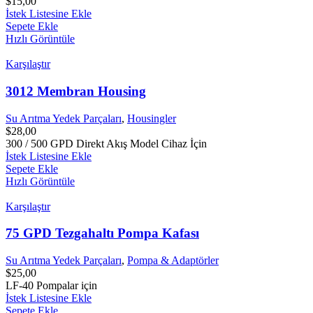
$
15,00
İstek Listesine Ekle
Sepete Ekle
Hızlı Görüntüle
Karşılaştır
3012 Membran Housing
Su Arıtma Yedek Parçaları
,
Housingler
$
28,00
300 / 500 GPD Direkt Akış Model Cihaz İçin
İstek Listesine Ekle
Sepete Ekle
Hızlı Görüntüle
Karşılaştır
75 GPD Tezgahaltı Pompa Kafası
Su Arıtma Yedek Parçaları
,
Pompa & Adaptörler
$
25,00
LF-40 Pompalar için
İstek Listesine Ekle
Sepete Ekle