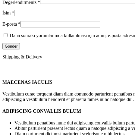
Değerlendirmeniz
*
İsim
*
E-posta
*
Daha sonraki yorumlarımda kullanılması için adım, e-posta adresim
Shipping & Delivery
MAECENAS IACULIS
Vestibulum curae torquent diam diam commodo parturient penatibus nunc
adipiscing a vestibulum hendrerit et pharetra fames nunc natoque dui.
ADIPISCING CONVALLIS BULUM
Vestibulum penatibus nunc dui adipiscing convallis bulum partu
Abitur parturient praesent lectus quam a natoque adipiscing a 
Diam parturient dictumst parturient scelerisque nibh lectus.