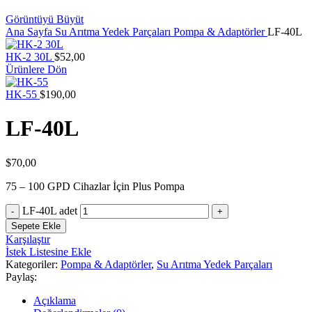
Görüntüyü Büyüt
Ana Sayfa
Su Arıtma Yedek Parçaları
Pompa & Adaptörler
LF-40L
HK-2 30L
$
52,00
Ürünlere Dön
HK-55
$
190,00
LF-40L
$
70,00
75 – 100 GPD Cihazlar İçin Plus Pompa
LF-40L adet
Sepete Ekle
Karşılaştır
İstek Listesine Ekle
Kategoriler:
Pompa & Adaptörler
,
Su Arıtma Yedek Parçaları
Paylaş:
Açıklama