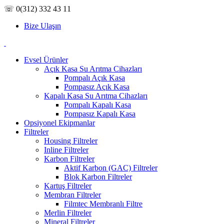
☏ 0(312) 332 43 11
Bize Ulaşın
Evsel Ürünler
Açık Kasa Su Arıtma Cihazları
Pompalı Açık Kasa
Pompasız Açık Kasa
Kapalı Kasa Su Arıtma Cihazları
Pompalı Kapalı Kasa
Pompasız Kapalı Kasa
Opsiyonel Ekipmanlar
Filtreler
Housing Filtreler
Inline Filtreler
Karbon Filtreler
Aktif Karbon (GAC) Filtreler
Blok Karbon Filtreler
Kartuş Filtreler
Membran Filtreler
Filmtec Membranlı Filtre
Merlin Filtreler
Mineral Filtreler