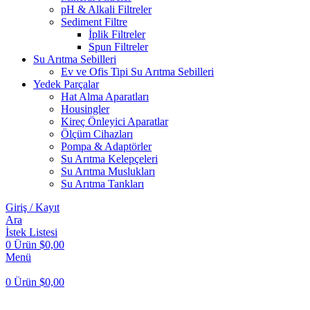
pH & Alkali Filtreler
Sediment Filtre
İplik Filtreler
Spun Filtreler
Su Arıtma Sebilleri
Ev ve Ofis Tipi Su Arıtma Sebilleri
Yedek Parçalar
Hat Alma Aparatları
Housingler
Kireç Önleyici Aparatlar
Ölçüm Cihazları
Pompa & Adaptörler
Su Arıtma Kelepçeleri
Su Arıtma Muslukları
Su Arıtma Tankları
Giriş / Kayıt
Ara
İstek Listesi
0
Ürün
$
0,00
Menü
0
Ürün
$
0,00