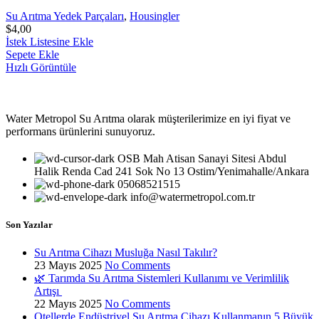
Su Arıtma Yedek Parçaları
,
Housingler
$
4,00
İstek Listesine Ekle
Sepete Ekle
Hızlı Görüntüle
Water Metropol Su Arıtma olarak müşterilerimize en iyi fiyat ve
performans ürünlerini sunuyoruz.
OSB Mah Atisan Sanayi Sitesi Abdul
Halik Renda Cad 241 Sok No 13 Ostim/Yenimahalle/Ankara
05068521515
info@watermetropol.com.tr
Son Yazılar
Su Arıtma Cihazı Musluğa Nasıl Takılır?
23 Mayıs 2025
No Comments
🌿 Tarımda Su Arıtma Sistemleri Kullanımı ve Verimlilik
Artışı
22 Mayıs 2025
No Comments
Otellerde Endüstriyel Su Arıtma Cihazı Kullanmanın 5 Büyük