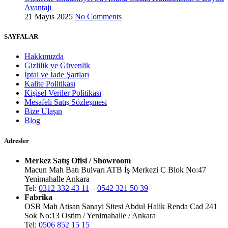
Avantajı
21 Mayıs 2025
No Comments
SAYFALAR
Hakkımızda
Gizlilik ve Güvenlik
İptal ve İade Şartları
Kalite Politikası
Kişisel Veriler Politikası
Mesafeli Satış Sözleşmesi
Bize Ulaşın
Blog
Adresler
Merkez Satış Ofisi / Showroom
Macun Mah Batı Bulvarı ATB İş Merkezi C Blok No:47
Yenimahalle Ankara
Tel:
0312 332 43 11
–
0542 321 50 39
Fabrika
OSB Mah Atisan Sanayi Sitesi Abdul Halik Renda Cad 241
Sok No:13 Ostim / Yenimahalle / Ankara
Tel:
0506 852 15 15