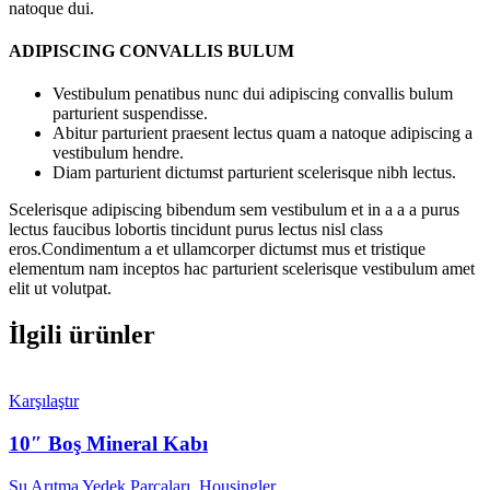
natoque dui.
ADIPISCING CONVALLIS BULUM
Vestibulum penatibus nunc dui adipiscing convallis bulum
parturient suspendisse.
Abitur parturient praesent lectus quam a natoque adipiscing a
vestibulum hendre.
Diam parturient dictumst parturient scelerisque nibh lectus.
Scelerisque adipiscing bibendum sem vestibulum et in a a a purus
lectus faucibus lobortis tincidunt purus lectus nisl class
eros.Condimentum a et ullamcorper dictumst mus et tristique
elementum nam inceptos hac parturient scelerisque vestibulum amet
elit ut volutpat.
İlgili ürünler
Karşılaştır
10″ Boş Mineral Kabı
Su Arıtma Yedek Parçaları
,
Housingler