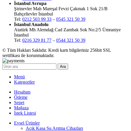
İstanbul Avrupa
Şirinevler Mah Mareşal Fevzi Çakmak 1 Sok 21/B
Bahçelievler İstanbul
Tel:
0212 503 99 33
–
0545 321 50 39
İstanbul Anadolu
Atatürk Mh Alemdağ Cad Zambak Sok No:2/5 Ümraniye
İstanbul
Tel:
0216 329 81 77
–
0544 321 50 39
© Tüm Hakları Saklıdır. Kredi kartı bilgileriniz 256bit SSL
sertifikası ile korunmaktadır.
Ara
Menü
Kategoriler
Hesabım
Ödeme
Sepet
Mağaza
İstek Listesi
Evsel Ürünler
Açık Kasa Su Arıtma Cihazları