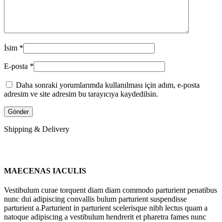
İsim
*
E-posta
*
Daha sonraki yorumlarımda kullanılması için adım, e-posta
adresim ve site adresim bu tarayıcıya kaydedilsin.
Shipping & Delivery
MAECENAS IACULIS
Vestibulum curae torquent diam diam commodo parturient penatibus
nunc dui adipiscing convallis bulum parturient suspendisse
parturient a.Parturient in parturient scelerisque nibh lectus quam a
natoque adipiscing a vestibulum hendrerit et pharetra fames nunc