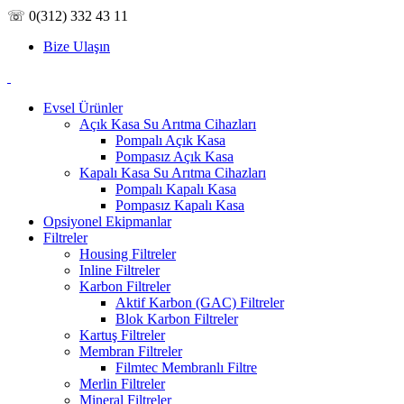
☏ 0(312) 332 43 11
Bize Ulaşın
Evsel Ürünler
Açık Kasa Su Arıtma Cihazları
Pompalı Açık Kasa
Pompasız Açık Kasa
Kapalı Kasa Su Arıtma Cihazları
Pompalı Kapalı Kasa
Pompasız Kapalı Kasa
Opsiyonel Ekipmanlar
Filtreler
Housing Filtreler
Inline Filtreler
Karbon Filtreler
Aktif Karbon (GAC) Filtreler
Blok Karbon Filtreler
Kartuş Filtreler
Membran Filtreler
Filmtec Membranlı Filtre
Merlin Filtreler
Mineral Filtreler