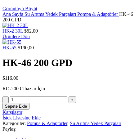
Görüntüyü Büyüt
Ana Sayfa
Su Arıtma Yedek Parçaları
Pompa & Adaptörler
HK-46
200 GPD
HK-2 30L
$
52,00
Ürünlere Dön
HK-55
$
190,00
HK-46 200 GPD
$
116,00
RO-200 Cihazlar İçin
HK-
46
Sepete Ekle
200
Karşılaştır
GPD
İstek Listesine Ekle
adet
Kategoriler:
Pompa & Adaptörler
,
Su Arıtma Yedek Parçaları
Paylaş: