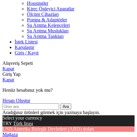
Housingler
Kireç Önleyici Aparatlar
Ölçüm Cihazları
Pompa & Adaptörler
Su Arıtma Kelepçeleri
Su Arıtma Muslukları
Su Arıtma Tankları
İstek Listesi
Karşılaştır
Giriş / Kayıt
Alışveriş Sepeti
Kapat
Giriş Yap
Kapat
Henüz hesabınız yok mu?
Hesap Oluştur
Ara
Aradığınız ürünleri görmek için yazmaya başlayın.
Select your currency
TRY
Türk lirası
USD
Amerika Birleşik Devletleri (ABD) doları
Mağaza