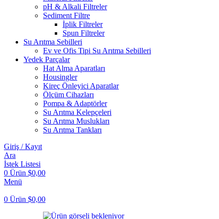
pH & Alkali Filtreler
Sediment Filtre
İplik Filtreler
Spun Filtreler
Su Arıtma Sebilleri
Ev ve Ofis Tipi Su Arıtma Sebilleri
Yedek Parçalar
Hat Alma Aparatları
Housingler
Kireç Önleyici Aparatlar
Ölçüm Cihazları
Pompa & Adaptörler
Su Arıtma Kelepçeleri
Su Arıtma Muslukları
Su Arıtma Tankları
Giriş / Kayıt
Ara
İstek Listesi
0
Ürün
$
0,00
Menü
0
Ürün
$
0,00