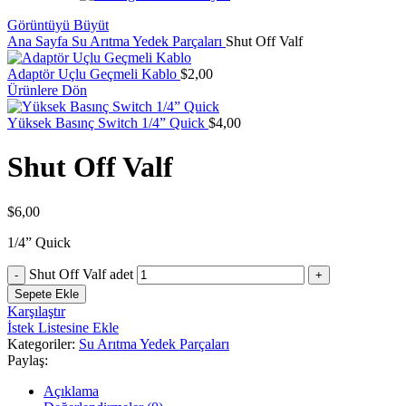
Görüntüyü Büyüt
Ana Sayfa
Su Arıtma Yedek Parçaları
Shut Off Valf
Adaptör Uçlu Geçmeli Kablo
$
2,00
Ürünlere Dön
Yüksek Basınç Switch 1/4” Quick
$
4,00
Shut Off Valf
$
6,00
1/4” Quick
Shut Off Valf adet
Sepete Ekle
Karşılaştır
İstek Listesine Ekle
Kategoriler:
Su Arıtma Yedek Parçaları
Paylaş:
Açıklama