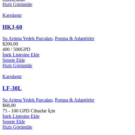
Hızlı Görüntüle
Karşılaştır
HKJ-60
Su Arıtma Yedek Parçaları
,
Pompa & Adaptörler
$
200,00
400 / 500GPD
İstek Listesine Ekle
Sepete Ekle
Hızlı Görüntüle
Karşılaştır
LF-30L
Su Arıtma Yedek Parçaları
,
Pompa & Adaptörler
$
68,00
75 - 100 GPD Cihazlar İçin
İstek Listesine Ekle
Sepete Ekle
Hızlı Görüntüle