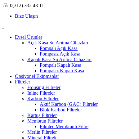
☏ 0(312) 332 43 11
Bize Ulaşın
Evsel Ürünler
Açık Kasa Su Arıtma Cihazları
Pompalı Açık Kasa
Pompasız Açık Kasa
Kapalı Kasa Su Arıtma Cihazları
Pompalı Kapalı Kasa
Pompasız Kapalı Kasa
Opsiyonel Ekipmanlar
Filtreler
Housing Filtreler
Inline Filtreler
Karbon Filtreler
Aktif Karbon (GAC) Filtreler
Blok Karbon Filtreler
Kartuş Filtreler
Membran Filtreler
Filmtec Membranlı Filtre
Merlin Filtreler
Mineral Filtreler