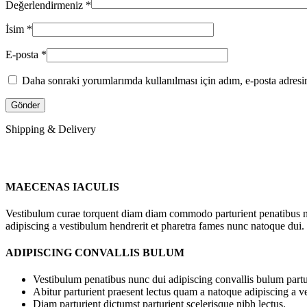
Değerlendirmeniz
*
İsim
*
E-posta
*
Daha sonraki yorumlarımda kullanılması için adım, e-posta adresim
Shipping & Delivery
MAECENAS IACULIS
Vestibulum curae torquent diam diam commodo parturient penatibus nunc
adipiscing a vestibulum hendrerit et pharetra fames nunc natoque dui.
ADIPISCING CONVALLIS BULUM
Vestibulum penatibus nunc dui adipiscing convallis bulum partu
Abitur parturient praesent lectus quam a natoque adipiscing a 
Diam parturient dictumst parturient scelerisque nibh lectus.