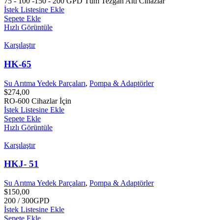
75 - 100 -150 - 200 GPD Tüm Tezgâh Altı Cihazlar
İstek Listesine Ekle
Sepete Ekle
Hızlı Görüntüle
Karşılaştır
HK-65
Su Arıtma Yedek Parçaları
,
Pompa & Adaptörler
$
274,00
RO-600 Cihazlar İçin
İstek Listesine Ekle
Sepete Ekle
Hızlı Görüntüle
Karşılaştır
HKJ- 51
Su Arıtma Yedek Parçaları
,
Pompa & Adaptörler
$
150,00
200 / 300GPD
İstek Listesine Ekle
Sepete Ekle