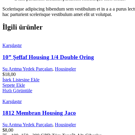
Scelerisque adipiscing bibendum sem vestibulum et in a a a purus lect
hac parturient scelerisque vestibulum amet elit ut volutpat.
İlgili ürünler
Karşılaştır
10” Şeffaf Housing 1/4 Double Oring
Su Arıtma Yedek Parçaları
,
Housingler
$
18,00
İstek Listesine Ekle
Sepete Ekle
Hızlı Görüntüle
Karşılaştır
1812 Membran Housing Jaco
Su Arıtma Yedek Parçaları
,
Housingler
$
8,00