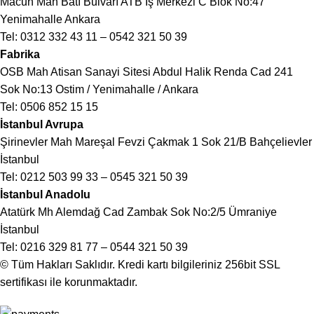
Macun Mah Batı Bulvarı ATB İş Merkezi C Blok No:47
Yenimahalle Ankara
Tel:
0312 332 43 11
–
0542 321 50 39
Fabrika
OSB Mah Atisan Sanayi Sitesi Abdul Halik Renda Cad 241
Sok No:13 Ostim / Yenimahalle / Ankara
Tel:
0506 852 15 15
İstanbul Avrupa
Şirinevler Mah Mareşal Fevzi Çakmak 1 Sok 21/B Bahçelievler
İstanbul
Tel:
0212 503 99 33
–
0545 321 50 39
İstanbul Anadolu
Atatürk Mh Alemdağ Cad Zambak Sok No:2/5 Ümraniye
İstanbul
Tel:
0216 329 81 77
–
0544 321 50 39
© Tüm Hakları Saklıdır. Kredi kartı bilgileriniz 256bit SSL
sertifikası ile korunmaktadır.