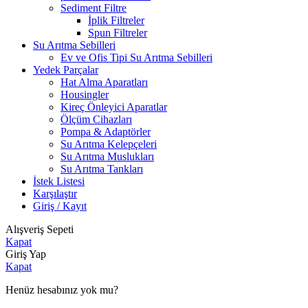
Sediment Filtre
İplik Filtreler
Spun Filtreler
Su Arıtma Sebilleri
Ev ve Ofis Tipi Su Arıtma Sebilleri
Yedek Parçalar
Hat Alma Aparatları
Housingler
Kireç Önleyici Aparatlar
Ölçüm Cihazları
Pompa & Adaptörler
Su Arıtma Kelepçeleri
Su Arıtma Muslukları
Su Arıtma Tankları
İstek Listesi
Karşılaştır
Giriş / Kayıt
Alışveriş Sepeti
Kapat
Giriş Yap
Kapat
Henüz hesabınız yok mu?