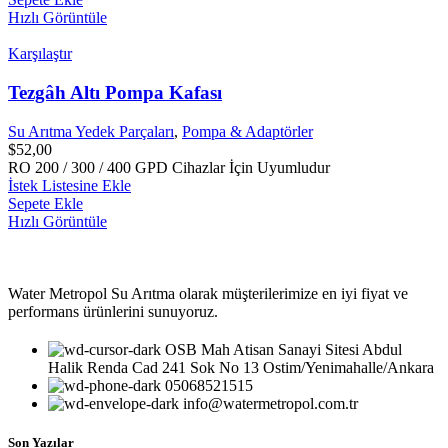
Hızlı Görüntüle
Karşılaştır
Tezgâh Altı Pompa Kafası
Su Arıtma Yedek Parçaları
,
Pompa & Adaptörler
$
52,00
RO 200 / 300 / 400 GPD Cihazlar İçin Uyumludur
İstek Listesine Ekle
Sepete Ekle
Hızlı Görüntüle
Water Metropol Su Arıtma olarak müşterilerimize en iyi fiyat ve
performans ürünlerini sunuyoruz.
OSB Mah Atisan Sanayi Sitesi Abdul
Halik Renda Cad 241 Sok No 13 Ostim/Yenimahalle/Ankara
05068521515
info@watermetropol.com.tr
Son Yazılar