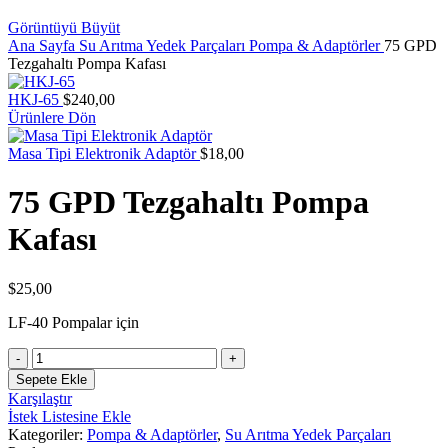
Görüntüyü Büyüt
Ana Sayfa
Su Arıtma Yedek Parçaları
Pompa & Adaptörler
75 GPD
Tezgahaltı Pompa Kafası
HKJ-65
$
240,00
Ürünlere Dön
Masa Tipi Elektronik Adaptör
$
18,00
75 GPD Tezgahaltı Pompa
Kafası
$
25,00
LF-40 Pompalar için
75
GPD
Sepete Ekle
Tezgahaltı
Karşılaştır
Pompa
İstek Listesine Ekle
Kafası
Kategoriler:
Pompa & Adaptörler
,
Su Arıtma Yedek Parçaları
adet