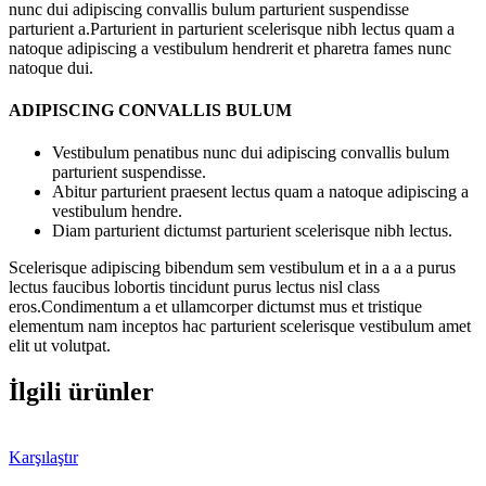
nunc dui adipiscing convallis bulum parturient suspendisse
parturient a.Parturient in parturient scelerisque nibh lectus quam a
natoque adipiscing a vestibulum hendrerit et pharetra fames nunc
natoque dui.
ADIPISCING CONVALLIS BULUM
Vestibulum penatibus nunc dui adipiscing convallis bulum
parturient suspendisse.
Abitur parturient praesent lectus quam a natoque adipiscing a
vestibulum hendre.
Diam parturient dictumst parturient scelerisque nibh lectus.
Scelerisque adipiscing bibendum sem vestibulum et in a a a purus
lectus faucibus lobortis tincidunt purus lectus nisl class
eros.Condimentum a et ullamcorper dictumst mus et tristique
elementum nam inceptos hac parturient scelerisque vestibulum amet
elit ut volutpat.
İlgili ürünler
Karşılaştır