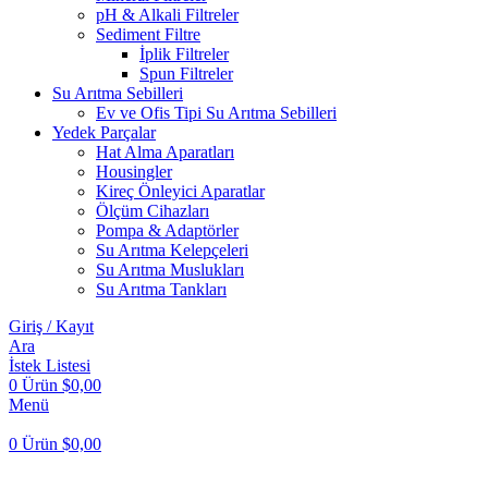
pH & Alkali Filtreler
Sediment Filtre
İplik Filtreler
Spun Filtreler
Su Arıtma Sebilleri
Ev ve Ofis Tipi Su Arıtma Sebilleri
Yedek Parçalar
Hat Alma Aparatları
Housingler
Kireç Önleyici Aparatlar
Ölçüm Cihazları
Pompa & Adaptörler
Su Arıtma Kelepçeleri
Su Arıtma Muslukları
Su Arıtma Tankları
Giriş / Kayıt
Ara
İstek Listesi
0
Ürün
$
0,00
Menü
0
Ürün
$
0,00