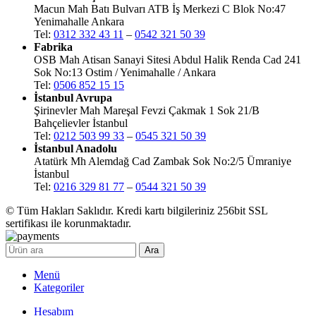
Macun Mah Batı Bulvarı ATB İş Merkezi C Blok No:47
Yenimahalle Ankara
Tel:
0312 332 43 11
–
0542 321 50 39
Fabrika
OSB Mah Atisan Sanayi Sitesi Abdul Halik Renda Cad 241
Sok No:13 Ostim / Yenimahalle / Ankara
Tel:
0506 852 15 15
İstanbul Avrupa
Şirinevler Mah Mareşal Fevzi Çakmak 1 Sok 21/B
Bahçelievler İstanbul
Tel:
0212 503 99 33
–
0545 321 50 39
İstanbul Anadolu
Atatürk Mh Alemdağ Cad Zambak Sok No:2/5 Ümraniye
İstanbul
Tel:
0216 329 81 77
–
0544 321 50 39
© Tüm Hakları Saklıdır. Kredi kartı bilgileriniz 256bit SSL
sertifikası ile korunmaktadır.
Ara
Menü
Kategoriler
Hesabım