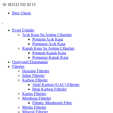
☏ 0(312) 332 43 11
Bize Ulaşın
Evsel Ürünler
Açık Kasa Su Arıtma Cihazları
Pompalı Açık Kasa
Pompasız Açık Kasa
Kapalı Kasa Su Arıtma Cihazları
Pompalı Kapalı Kasa
Pompasız Kapalı Kasa
Opsiyonel Ekipmanlar
Filtreler
Housing Filtreler
Inline Filtreler
Karbon Filtreler
Aktif Karbon (GAC) Filtreler
Blok Karbon Filtreler
Kartuş Filtreler
Membran Filtreler
Filmtec Membranlı Filtre
Merlin Filtreler
Mineral Filtreler