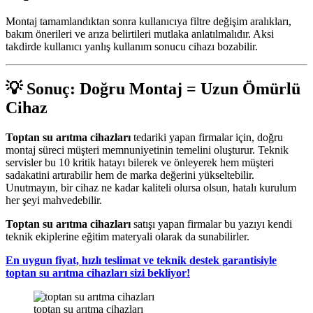
Montaj tamamlandıktan sonra kullanıcıya filtre değişim aralıkları,
bakım önerileri ve arıza belirtileri mutlaka anlatılmalıdır. Aksi
takdirde kullanıcı yanlış kullanım sonucu cihazı bozabilir.
💡 Sonuç: Doğru Montaj = Uzun Ömürlü
Cihaz
Toptan su arıtma cihazları
tedariki yapan firmalar için, doğru
montaj süreci müşteri memnuniyetinin temelini oluşturur. Teknik
servisler bu 10 kritik hatayı bilerek ve önleyerek hem müşteri
sadakatini artırabilir hem de marka değerini yükseltebilir.
Unutmayın, bir cihaz ne kadar kaliteli olursa olsun, hatalı kurulum
her şeyi mahvedebilir.
Toptan su arıtma cihazları
satışı yapan firmalar bu yazıyı kendi
teknik ekiplerine eğitim materyali olarak da sunabilirler.
En uygun fiyat, hızlı teslimat ve teknik destek garantisiyle
toptan su arıtma cihazları sizi bekliyor!
toptan su arıtma cihazları