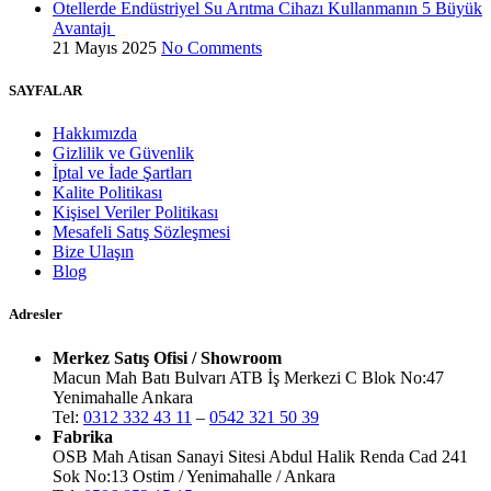
Otellerde Endüstriyel Su Arıtma Cihazı Kullanmanın 5 Büyük
Avantajı
21 Mayıs 2025
No Comments
SAYFALAR
Hakkımızda
Gizlilik ve Güvenlik
İptal ve İade Şartları
Kalite Politikası
Kişisel Veriler Politikası
Mesafeli Satış Sözleşmesi
Bize Ulaşın
Blog
Adresler
Merkez Satış Ofisi / Showroom
Macun Mah Batı Bulvarı ATB İş Merkezi C Blok No:47
Yenimahalle Ankara
Tel:
0312 332 43 11
–
0542 321 50 39
Fabrika
OSB Mah Atisan Sanayi Sitesi Abdul Halik Renda Cad 241
Sok No:13 Ostim / Yenimahalle / Ankara