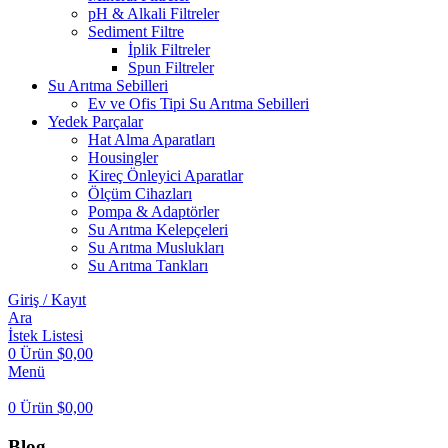
pH & Alkali Filtreler
Sediment Filtre
İplik Filtreler
Spun Filtreler
Su Arıtma Sebilleri
Ev ve Ofis Tipi Su Arıtma Sebilleri
Yedek Parçalar
Hat Alma Aparatları
Housingler
Kireç Önleyici Aparatlar
Ölçüm Cihazları
Pompa & Adaptörler
Su Arıtma Kelepçeleri
Su Arıtma Muslukları
Su Arıtma Tankları
Giriş / Kayıt
Ara
İstek Listesi
0
Ürün
$
0,00
Menü
0
Ürün
$
0,00
Blog