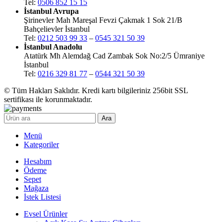
Tel:
0506 852 15 15
İstanbul Avrupa
Şirinevler Mah Mareşal Fevzi Çakmak 1 Sok 21/B
Bahçelievler İstanbul
Tel:
0212 503 99 33
–
0545 321 50 39
İstanbul Anadolu
Atatürk Mh Alemdağ Cad Zambak Sok No:2/5 Ümraniye
İstanbul
Tel:
0216 329 81 77
–
0544 321 50 39
© Tüm Hakları Saklıdır. Kredi kartı bilgileriniz 256bit SSL
sertifikası ile korunmaktadır.
Ara
Menü
Kategoriler
Hesabım
Ödeme
Sepet
Mağaza
İstek Listesi
Evsel Ürünler