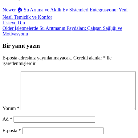
Newer
🏠 Su Arıtma ve Akıllı Ev Sistemleri Entegrasyonu: Yeni
Nesil Temizlik ve Konfor
L'steye D,n
Older
İşletmelerde Su Arıtmanın Faydaları: Çalışan Sağlığı ve
Motivasyonu
Bir yanıt yazın
E-posta adresiniz yayınlanmayacak.
Gerekli alanlar
*
ile
işaretlenmişlerdir
Yorum
*
Ad
*
E-posta
*