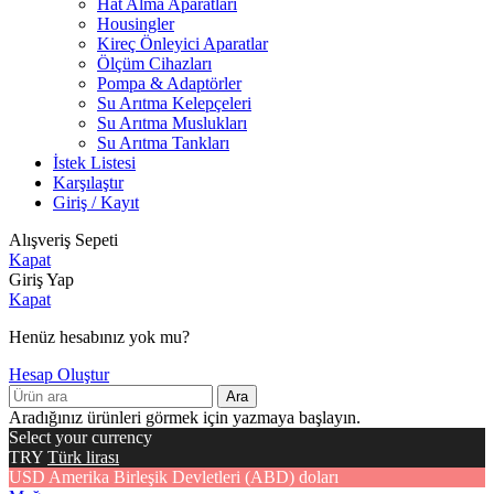
Hat Alma Aparatları
Housingler
Kireç Önleyici Aparatlar
Ölçüm Cihazları
Pompa & Adaptörler
Su Arıtma Kelepçeleri
Su Arıtma Muslukları
Su Arıtma Tankları
İstek Listesi
Karşılaştır
Giriş / Kayıt
Alışveriş Sepeti
Kapat
Giriş Yap
Kapat
Henüz hesabınız yok mu?
Hesap Oluştur
Ara
Aradığınız ürünleri görmek için yazmaya başlayın.
Select your currency
TRY
Türk lirası
USD
Amerika Birleşik Devletleri (ABD) doları