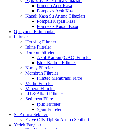
Açık Kasa Su Arıtma Cihazları
Pompalı Açık Kasa
Pompasız Açık Kasa
Kapalı Kasa Su Arıtma Cihazları
Pompalı Kapalı Kasa
Pompasız Kapalı Kasa
Opsiyonel Ekipmanlar
Filtreler
Housing Filtreler
Inline Filtreler
Karbon Filtreler
Aktif Karbon (GAC) Filtreler
Blok Karbon Filtreler
Kartuş Filtreler
Membran Filtreler
Filmtec Membranlı Filtre
Merlin Filtreler
Mineral Filtreler
pH & Alkali Filtreler
Sediment Filtre
İplik Filtreler
Spun Filtreler
Su Arıtma Sebilleri
Ev ve Ofis Tipi Su Arıtma Sebilleri
Yedek Parçalar