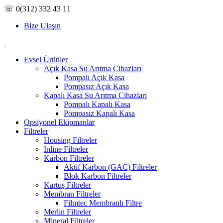
☏ 0(312) 332 43 11
Bize Ulaşın
Evsel Ürünler
Açık Kasa Su Arıtma Cihazları
Pompalı Açık Kasa
Pompasız Açık Kasa
Kapalı Kasa Su Arıtma Cihazları
Pompalı Kapalı Kasa
Pompasız Kapalı Kasa
Opsiyonel Ekipmanlar
Filtreler
Housing Filtreler
Inline Filtreler
Karbon Filtreler
Aktif Karbon (GAC) Filtreler
Blok Karbon Filtreler
Kartuş Filtreler
Membran Filtreler
Filmtec Membranlı Filtre
Merlin Filtreler
Mineral Filtreler