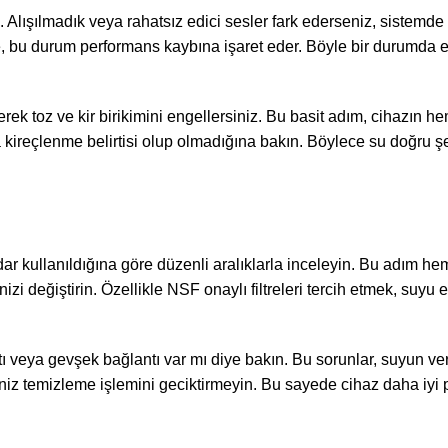
 Alışılmadık veya rahatsız edici sesler fark ederseniz, sistemde 
e, bu durum performans kaybına işaret eder. Böyle bir durumda 
erek toz ve kir birikimini engellersiniz. Bu basit adım, cihazın
 kireçlenme belirtisi olup olmadığına bakın. Böylece su doğru şek
r kullanıldığına göre düzenli aralıklarla inceleyin. Bu adım hem 
nizi değiştirin. Özellikle NSF onaylı filtreleri tercih etmek, suyu 
ı veya gevşek bağlantı var mı diye bakın. Bu sorunlar, suyun veri
iz temizleme işlemini geciktirmeyin. Bu sayede cihaz daha iyi pe