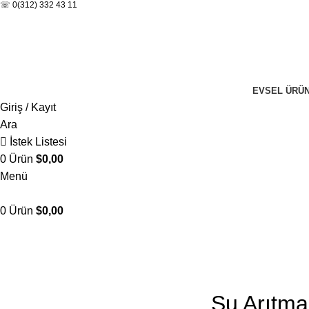
☏ 0(312) 332 43 11
EVSEL ÜRÜ
Giriş / Kayıt
Ara
İstek Listesi
0
Ürün
$
0,00
Menü
0
Ürün
$
0,00
Blog
Ana Sayfa
Genel
Su Arıtma