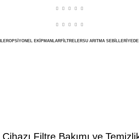
NLER
OPSIYONEL EKIPMANLAR
FILTRELER
SU ARITMA SEBILLERI
YEDE
GENEL
 Cihazı Filtre Bakımı ve Temizli