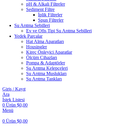
pH & Alkali Filtreler
Sediment Filtre
İplik Filtreler
Spun Filtreler
Su Arıtma Sebilleri
Ev ve Ofis Tipi Su Arıtma Sebilleri
Yedek Parçalar
Hat Alma Aparatları
Housingler
Kireç Önleyici Aparatlar
Ölçüm Cihazları
Pompa & Adaptörler
Su Arıtma Kelepçeleri
Su Arıtma Muslukları
Su Arıtma Tankları
Giriş / Kayıt
Ara
İstek Listesi
0
Ürün
$
0,00
Menü
0
Ürün
$
0,00