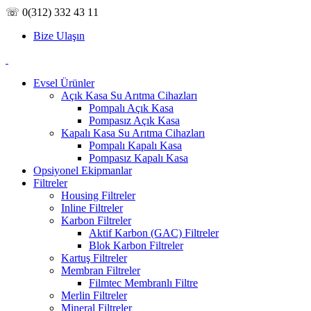
☏ 0(312) 332 43 11
Bize Ulaşın
Evsel Ürünler
Açık Kasa Su Arıtma Cihazları
Pompalı Açık Kasa
Pompasız Açık Kasa
Kapalı Kasa Su Arıtma Cihazları
Pompalı Kapalı Kasa
Pompasız Kapalı Kasa
Opsiyonel Ekipmanlar
Filtreler
Housing Filtreler
Inline Filtreler
Karbon Filtreler
Aktif Karbon (GAC) Filtreler
Blok Karbon Filtreler
Kartuş Filtreler
Membran Filtreler
Filmtec Membranlı Filtre
Merlin Filtreler
Mineral Filtreler