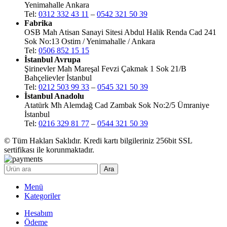
Yenimahalle Ankara
Tel:
0312 332 43 11
–
0542 321 50 39
Fabrika
OSB Mah Atisan Sanayi Sitesi Abdul Halik Renda Cad 241
Sok No:13 Ostim / Yenimahalle / Ankara
Tel:
0506 852 15 15
İstanbul Avrupa
Şirinevler Mah Mareşal Fevzi Çakmak 1 Sok 21/B
Bahçelievler İstanbul
Tel:
0212 503 99 33
–
0545 321 50 39
İstanbul Anadolu
Atatürk Mh Alemdağ Cad Zambak Sok No:2/5 Ümraniye
İstanbul
Tel:
0216 329 81 77
–
0544 321 50 39
© Tüm Hakları Saklıdır. Kredi kartı bilgileriniz 256bit SSL
sertifikası ile korunmaktadır.
Ara
Menü
Kategoriler
Hesabım
Ödeme