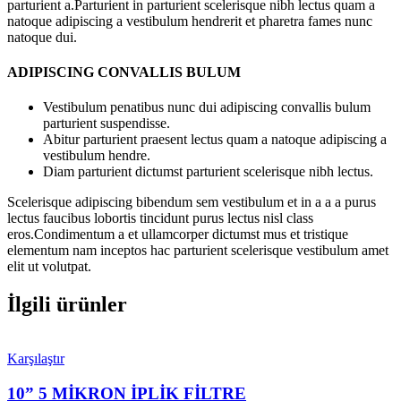
parturient a.Parturient in parturient scelerisque nibh lectus quam a
natoque adipiscing a vestibulum hendrerit et pharetra fames nunc
natoque dui.
ADIPISCING CONVALLIS BULUM
Vestibulum penatibus nunc dui adipiscing convallis bulum
parturient suspendisse.
Abitur parturient praesent lectus quam a natoque adipiscing a
vestibulum hendre.
Diam parturient dictumst parturient scelerisque nibh lectus.
Scelerisque adipiscing bibendum sem vestibulum et in a a a purus
lectus faucibus lobortis tincidunt purus lectus nisl class
eros.Condimentum a et ullamcorper dictumst mus et tristique
elementum nam inceptos hac parturient scelerisque vestibulum amet
elit ut volutpat.
İlgili ürünler
Karşılaştır
10” 5 MİKRON İPLİK FİLTRE