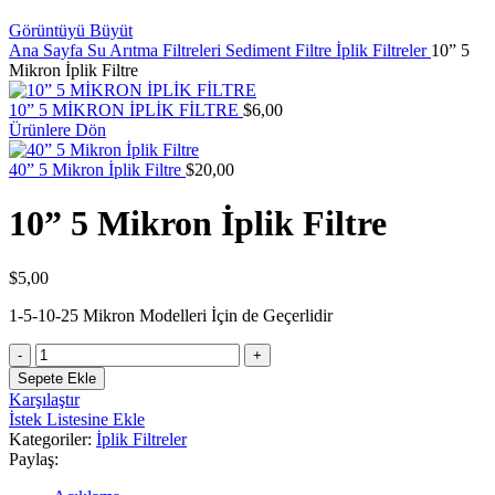
Görüntüyü Büyüt
Ana Sayfa
Su Arıtma Filtreleri
Sediment Filtre
İplik Filtreler
10” 5
Mikron İplik Filtre
10” 5 MİKRON İPLİK FİLTRE
$
6,00
Ürünlere Dön
40” 5 Mikron İplik Filtre
$
20,00
10” 5 Mikron İplik Filtre
$
5,00
1-5-10-25 Mikron Modelleri İçin de Geçerlidir
10”
5
Sepete Ekle
Mikron
Karşılaştır
İplik
İstek Listesine Ekle
Filtre
Kategoriler:
İplik Filtreler
adet
Paylaş: