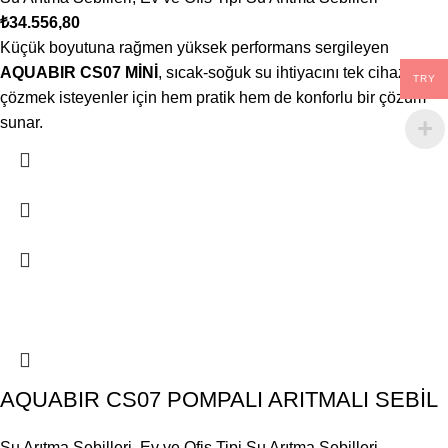
₺
34.556,80
Küçük boyutuna rağmen yüksek performans sergileyen
AQUABIR CS07 MİNİ
, sıcak-soğuk su ihtiyacını tek cihazda
TRY
çözmek isteyenler için hem pratik hem de konforlu bir çözüm
sunar.
AQUABIR CS07 POMPALI ARITMALI SEBİL
Su Arıtma Sebilleri
,
Ev ve Ofis Tipi Su Arıtma Sebilleri