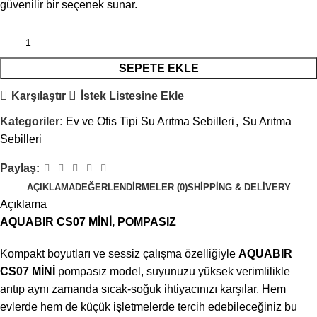
güvenilir bir seçenek sunar.
SEPETE EKLE
Karşılaştır
İstek Listesine Ekle
Kategoriler:
Ev ve Ofis Tipi Su Arıtma Sebilleri
,
Su Arıtma
Sebilleri
Paylaş:
AÇIKLAMA
DEĞERLENDIRMELER (0)
SHIPPING & DELIVERY
Açıklama
AQUABIR CS07 MİNİ, POMPASIZ
Kompakt boyutları ve sessiz çalışma özelliğiyle
AQUABIR
CS07 MİNİ
pompasız model, suyunuzu yüksek verimlilikle
arıtıp aynı zamanda sıcak-soğuk ihtiyacınızı karşılar. Hem
evlerde hem de küçük işletmelerde tercih edebileceğiniz bu