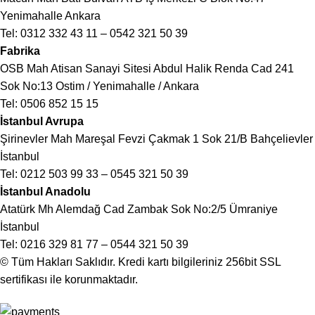
Yenimahalle Ankara
Tel:
0312 332 43 11
–
0542 321 50 39
Fabrika
OSB Mah Atisan Sanayi Sitesi Abdul Halik Renda Cad 241
Sok No:13 Ostim / Yenimahalle / Ankara
Tel:
0506 852 15 15
İstanbul Avrupa
Şirinevler Mah Mareşal Fevzi Çakmak 1 Sok 21/B Bahçelievler
İstanbul
Tel:
0212 503 99 33
–
0545 321 50 39
İstanbul Anadolu
Atatürk Mh Alemdağ Cad Zambak Sok No:2/5 Ümraniye
İstanbul
Tel:
0216 329 81 77
–
0544 321 50 39
© Tüm Hakları Saklıdır. Kredi kartı bilgileriniz 256bit SSL
sertifikası ile korunmaktadır.