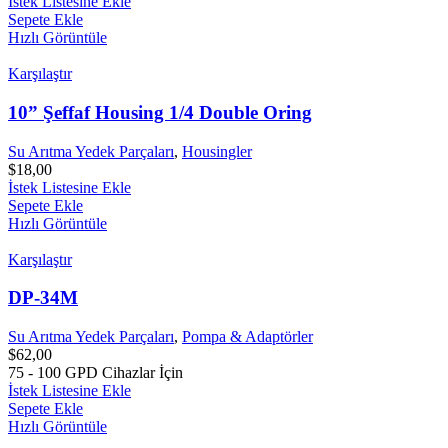
İstek Listesine Ekle
Sepete Ekle
Hızlı Görüntüle
Karşılaştır
10” Şeffaf Housing 1/4 Double Oring
Su Arıtma Yedek Parçaları
,
Housingler
$
18,00
İstek Listesine Ekle
Sepete Ekle
Hızlı Görüntüle
Karşılaştır
DP-34M
Su Arıtma Yedek Parçaları
,
Pompa & Adaptörler
$
62,00
75 - 100 GPD Cihazlar İçin
İstek Listesine Ekle
Sepete Ekle
Hızlı Görüntüle