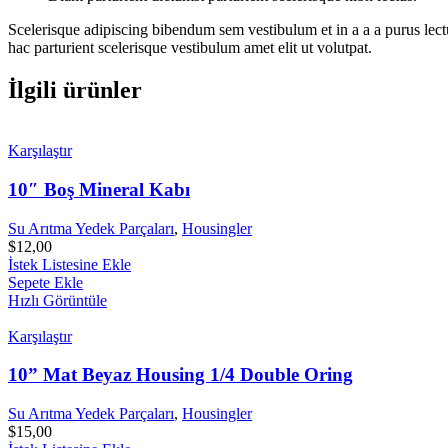
Scelerisque adipiscing bibendum sem vestibulum et in a a a purus lect
hac parturient scelerisque vestibulum amet elit ut volutpat.
İlgili ürünler
Karşılaştır
10″ Boş Mineral Kabı
Su Arıtma Yedek Parçaları
,
Housingler
$
12,00
İstek Listesine Ekle
Sepete Ekle
Hızlı Görüntüle
Karşılaştır
10” Mat Beyaz Housing 1/4 Double Oring
Su Arıtma Yedek Parçaları
,
Housingler
$
15,00