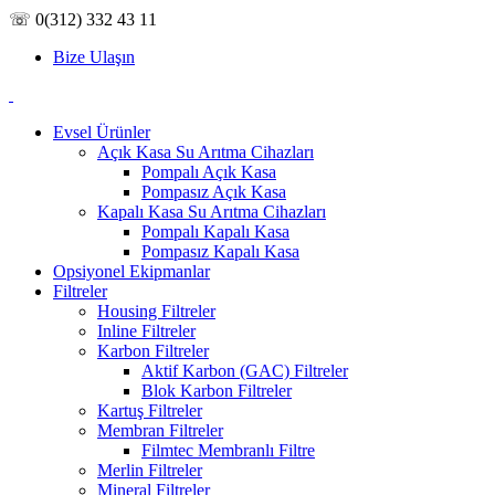
☏ 0(312) 332 43 11
Bize Ulaşın
Evsel Ürünler
Açık Kasa Su Arıtma Cihazları
Pompalı Açık Kasa
Pompasız Açık Kasa
Kapalı Kasa Su Arıtma Cihazları
Pompalı Kapalı Kasa
Pompasız Kapalı Kasa
Opsiyonel Ekipmanlar
Filtreler
Housing Filtreler
Inline Filtreler
Karbon Filtreler
Aktif Karbon (GAC) Filtreler
Blok Karbon Filtreler
Kartuş Filtreler
Membran Filtreler
Filmtec Membranlı Filtre
Merlin Filtreler
Mineral Filtreler