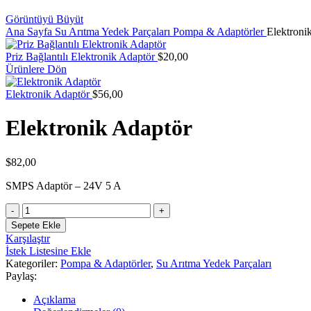
Görüntüyü Büyüt
Ana Sayfa
Su Arıtma Yedek Parçaları
Pompa & Adaptörler
Elektroni
Priz Bağlantılı Elektronik Adaptör
$
20,00
Ürünlere Dön
Elektronik Adaptör
$
56,00
Elektronik Adaptör
$
82,00
SMPS Adaptör – 24V 5 A
Elektronik
Adaptör
Sepete Ekle
adet
Karşılaştır
İstek Listesine Ekle
Kategoriler:
Pompa & Adaptörler
,
Su Arıtma Yedek Parçaları
Paylaş:
Açıklama