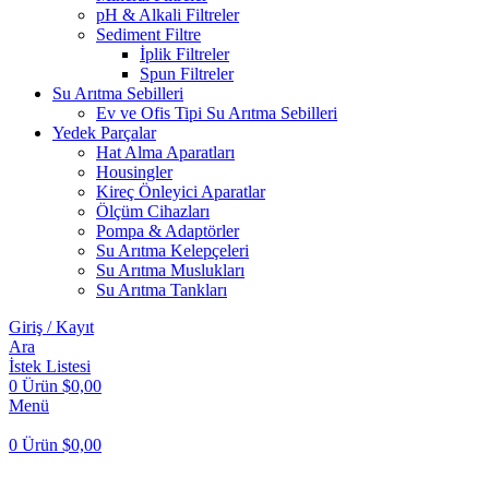
pH & Alkali Filtreler
Sediment Filtre
İplik Filtreler
Spun Filtreler
Su Arıtma Sebilleri
Ev ve Ofis Tipi Su Arıtma Sebilleri
Yedek Parçalar
Hat Alma Aparatları
Housingler
Kireç Önleyici Aparatlar
Ölçüm Cihazları
Pompa & Adaptörler
Su Arıtma Kelepçeleri
Su Arıtma Muslukları
Su Arıtma Tankları
Giriş / Kayıt
Ara
İstek Listesi
0
Ürün
$
0,00
Menü
0
Ürün
$
0,00