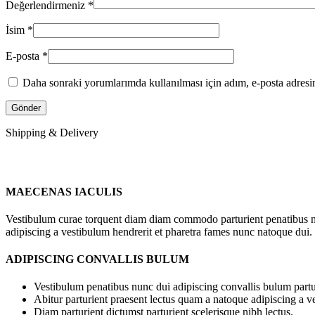
Değerlendirmeniz
*
İsim
*
E-posta
*
Daha sonraki yorumlarımda kullanılması için adım, e-posta adresim
Shipping & Delivery
MAECENAS IACULIS
Vestibulum curae torquent diam diam commodo parturient penatibus nunc
adipiscing a vestibulum hendrerit et pharetra fames nunc natoque dui.
ADIPISCING CONVALLIS BULUM
Vestibulum penatibus nunc dui adipiscing convallis bulum partu
Abitur parturient praesent lectus quam a natoque adipiscing a 
Diam parturient dictumst parturient scelerisque nibh lectus.