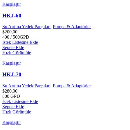
Karşılaştır
HKJ-60
Su Arıtma Yedek Parçaları
,
Pompa & Adaptörler
$
200,00
400 / 500GPD
İstek Listesine Ekle
Sepete Ekle
Hızlı Görüntüle
Karşılaştır
HKJ-70
Su Arıtma Yedek Parçaları
,
Pompa & Adaptörler
$
280,00
800 GPD
İstek Listesine Ekle
Sepete Ekle
Hızlı Görüntüle
Karşılaştır