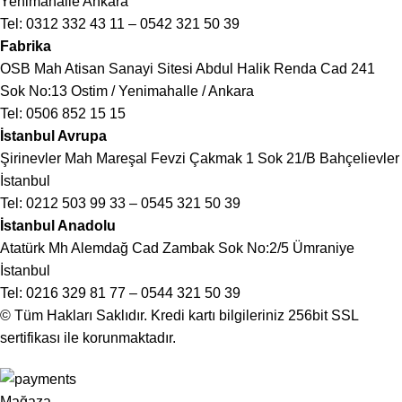
Yenimahalle Ankara
Tel:
0312 332 43 11
–
0542 321 50 39
Fabrika
OSB Mah Atisan Sanayi Sitesi Abdul Halik Renda Cad 241
Sok No:13 Ostim / Yenimahalle / Ankara
Tel:
0506 852 15 15
İstanbul Avrupa
Şirinevler Mah Mareşal Fevzi Çakmak 1 Sok 21/B Bahçelievler
İstanbul
Tel:
0212 503 99 33
–
0545 321 50 39
İstanbul Anadolu
Atatürk Mh Alemdağ Cad Zambak Sok No:2/5 Ümraniye
İstanbul
Tel:
0216 329 81 77
–
0544 321 50 39
© Tüm Hakları Saklıdır. Kredi kartı bilgileriniz 256bit SSL
sertifikası ile korunmaktadır.
Mağaza