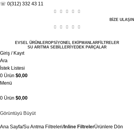
☏ 0(312) 332 43 11
BIZE ULAŞIN
EVSEL ÜRÜNLER
OPSIYONEL EKIPMANLAR
FILTRELER
SU ARITMA SEBILLERI
YEDEK PARÇALAR
Giriş / Kayıt
Ara
İstek Listesi
0
Ürün
$
0,00
Menü
0
Ürün
$
0,00
Görüntüyü Büyüt
Ana Sayfa
Su Arıtma Filtreleri
Inline Filtreler
Ürünlere Dön