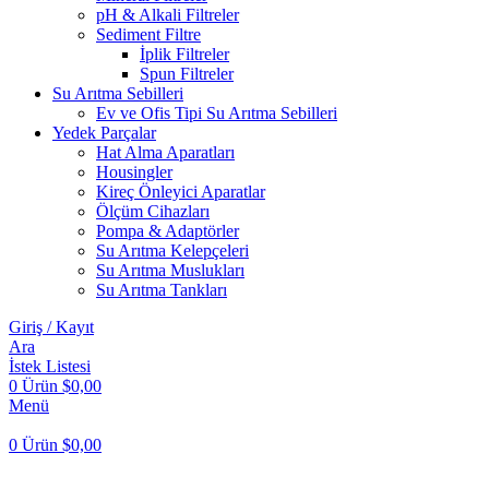
pH & Alkali Filtreler
Sediment Filtre
İplik Filtreler
Spun Filtreler
Su Arıtma Sebilleri
Ev ve Ofis Tipi Su Arıtma Sebilleri
Yedek Parçalar
Hat Alma Aparatları
Housingler
Kireç Önleyici Aparatlar
Ölçüm Cihazları
Pompa & Adaptörler
Su Arıtma Kelepçeleri
Su Arıtma Muslukları
Su Arıtma Tankları
Giriş / Kayıt
Ara
İstek Listesi
0
Ürün
$
0,00
Menü
0
Ürün
$
0,00