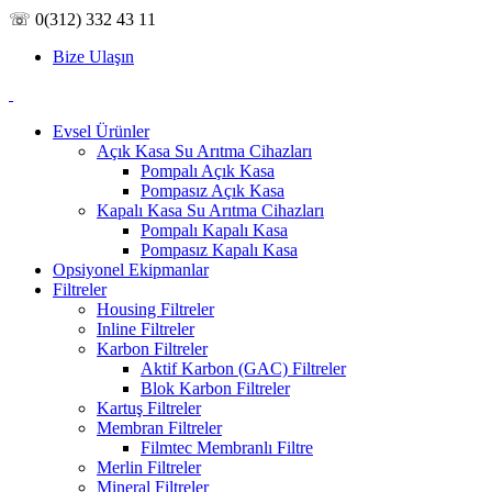
☏ 0(312) 332 43 11
Bize Ulaşın
Evsel Ürünler
Açık Kasa Su Arıtma Cihazları
Pompalı Açık Kasa
Pompasız Açık Kasa
Kapalı Kasa Su Arıtma Cihazları
Pompalı Kapalı Kasa
Pompasız Kapalı Kasa
Opsiyonel Ekipmanlar
Filtreler
Housing Filtreler
Inline Filtreler
Karbon Filtreler
Aktif Karbon (GAC) Filtreler
Blok Karbon Filtreler
Kartuş Filtreler
Membran Filtreler
Filmtec Membranlı Filtre
Merlin Filtreler
Mineral Filtreler