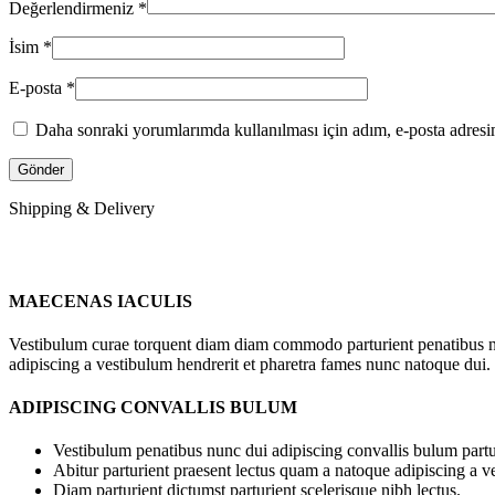
Değerlendirmeniz
*
İsim
*
E-posta
*
Daha sonraki yorumlarımda kullanılması için adım, e-posta adresim
Shipping & Delivery
MAECENAS IACULIS
Vestibulum curae torquent diam diam commodo parturient penatibus nunc
adipiscing a vestibulum hendrerit et pharetra fames nunc natoque dui.
ADIPISCING CONVALLIS BULUM
Vestibulum penatibus nunc dui adipiscing convallis bulum partu
Abitur parturient praesent lectus quam a natoque adipiscing a 
Diam parturient dictumst parturient scelerisque nibh lectus.