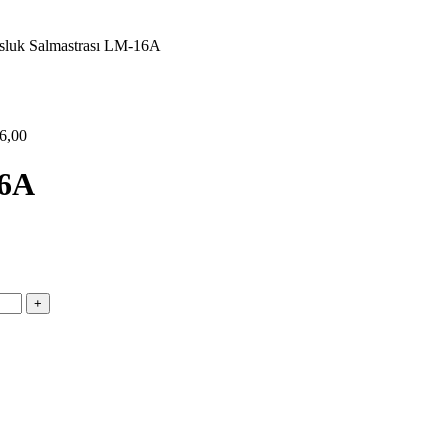
luk Salmastrası LM-16A
6,00
16A