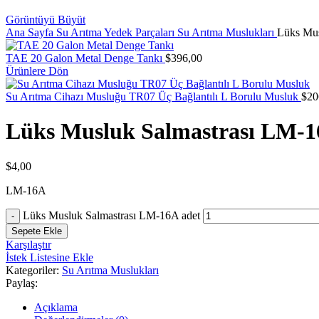
Görüntüyü Büyüt
Ana Sayfa
Su Arıtma Yedek Parçaları
Su Arıtma Muslukları
Lüks Mus
TAE 20 Galon Metal Denge Tankı
$
396,00
Ürünlere Dön
Su Arıtma Cihazı Musluğu TR07 Üç Bağlantılı L Borulu Musluk
$
20
Lüks Musluk Salmastrası LM-
$
4,00
LM-16A
Lüks Musluk Salmastrası LM-16A adet
Sepete Ekle
Karşılaştır
İstek Listesine Ekle
Kategoriler:
Su Arıtma Muslukları
Paylaş:
Açıklama