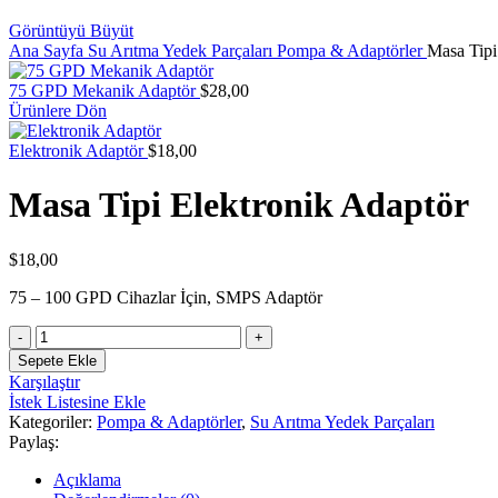
Görüntüyü Büyüt
Ana Sayfa
Su Arıtma Yedek Parçaları
Pompa & Adaptörler
Masa Tipi
75 GPD Mekanik Adaptör
$
28,00
Ürünlere Dön
Elektronik Adaptör
$
18,00
Masa Tipi Elektronik Adaptör
$
18,00
75 – 100 GPD Cihazlar İçin, SMPS Adaptör
Masa
Tipi
Sepete Ekle
Elektronik
Karşılaştır
Adaptör
İstek Listesine Ekle
adet
Kategoriler:
Pompa & Adaptörler
,
Su Arıtma Yedek Parçaları
Paylaş:
Açıklama