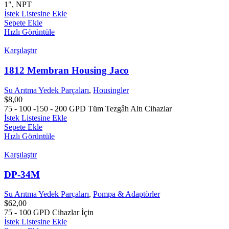
1", NPT
İstek Listesine Ekle
Sepete Ekle
Hızlı Görüntüle
Karşılaştır
1812 Membran Housing Jaco
Su Arıtma Yedek Parçaları
,
Housingler
$
8,00
75 - 100 -150 - 200 GPD Tüm Tezgâh Altı Cihazlar
İstek Listesine Ekle
Sepete Ekle
Hızlı Görüntüle
Karşılaştır
DP-34M
Su Arıtma Yedek Parçaları
,
Pompa & Adaptörler
$
62,00
75 - 100 GPD Cihazlar İçin
İstek Listesine Ekle