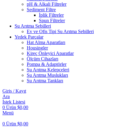
pH & Alkali Filtreler
Sediment Filtre
İplik Filtreler
Spun Filtreler
Su Arıtma Sebilleri
Ev ve Ofis Tipi Su Arıtma Sebilleri
Yedek Parçalar
Hat Alma Aparatları
Housingler
Kireç Önleyici Aparatlar
Ölçüm Cihazları
Pompa & Adaptörler
Su Arıtma Kelepçeleri
Su Arıtma Muslukları
Su Arıtma Tankları
Giriş / Kayıt
Ara
İstek Listesi
0
Ürün
$
0,00
Menü
0
Ürün
$
0,00