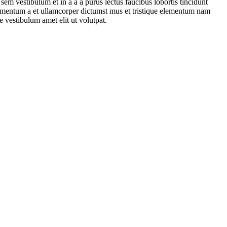
em vestibulum et in a a a purus lectus faucibus lobortis tincidunt
dimentum a et ullamcorper dictumst mus et tristique elementum nam
e vestibulum amet elit ut volutpat.