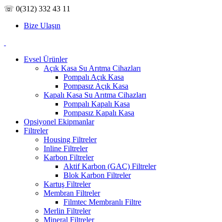
☏ 0(312) 332 43 11
Bize Ulaşın
Evsel Ürünler
Açık Kasa Su Arıtma Cihazları
Pompalı Açık Kasa
Pompasız Açık Kasa
Kapalı Kasa Su Arıtma Cihazları
Pompalı Kapalı Kasa
Pompasız Kapalı Kasa
Opsiyonel Ekipmanlar
Filtreler
Housing Filtreler
Inline Filtreler
Karbon Filtreler
Aktif Karbon (GAC) Filtreler
Blok Karbon Filtreler
Kartuş Filtreler
Membran Filtreler
Filmtec Membranlı Filtre
Merlin Filtreler
Mineral Filtreler