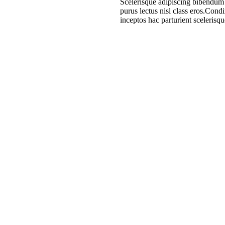
Scelerisque adipiscing bibendum s
purus lectus nisl class eros.Con
inceptos hac parturient scelerisqu