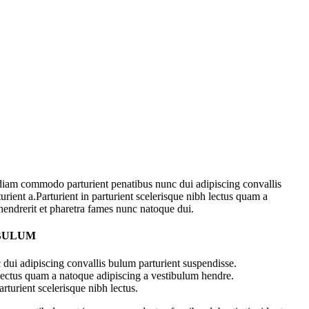
diam commodo parturient penatibus nunc dui adipiscing convallis
urient a.Parturient in parturient scelerisque nibh lectus quam a
hendrerit et pharetra fames nunc natoque dui.
 BULUM
dui adipiscing convallis bulum parturient suspendisse.
 lectus quam a natoque adipiscing a vestibulum hendre.
rturient scelerisque nibh lectus.