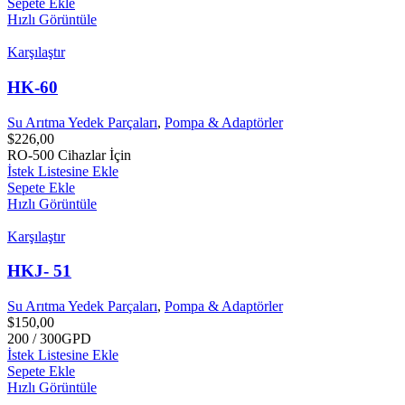
Sepete Ekle
Hızlı Görüntüle
Karşılaştır
HK-60
Su Arıtma Yedek Parçaları
,
Pompa & Adaptörler
$
226,00
RO-500 Cihazlar İçin
İstek Listesine Ekle
Sepete Ekle
Hızlı Görüntüle
Karşılaştır
HKJ- 51
Su Arıtma Yedek Parçaları
,
Pompa & Adaptörler
$
150,00
200 / 300GPD
İstek Listesine Ekle
Sepete Ekle
Hızlı Görüntüle