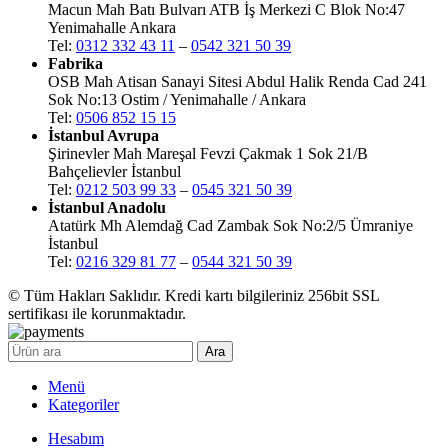
Macun Mah Batı Bulvarı ATB İş Merkezi C Blok No:47
Yenimahalle Ankara
Tel:
0312 332 43 11
–
0542 321 50 39
Fabrika
OSB Mah Atisan Sanayi Sitesi Abdul Halik Renda Cad 241
Sok No:13 Ostim / Yenimahalle / Ankara
Tel:
0506 852 15 15
İstanbul Avrupa
Şirinevler Mah Mareşal Fevzi Çakmak 1 Sok 21/B
Bahçelievler İstanbul
Tel:
0212 503 99 33
–
0545 321 50 39
İstanbul Anadolu
Atatürk Mh Alemdağ Cad Zambak Sok No:2/5 Ümraniye
İstanbul
Tel:
0216 329 81 77
–
0544 321 50 39
© Tüm Hakları Saklıdır. Kredi kartı bilgileriniz 256bit SSL
sertifikası ile korunmaktadır.
Ara
Menü
Kategoriler
Hesabım