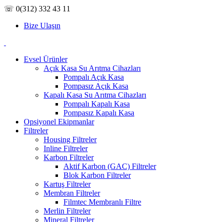
☏ 0(312) 332 43 11
Bize Ulaşın
Evsel Ürünler
Açık Kasa Su Arıtma Cihazları
Pompalı Açık Kasa
Pompasız Açık Kasa
Kapalı Kasa Su Arıtma Cihazları
Pompalı Kapalı Kasa
Pompasız Kapalı Kasa
Opsiyonel Ekipmanlar
Filtreler
Housing Filtreler
Inline Filtreler
Karbon Filtreler
Aktif Karbon (GAC) Filtreler
Blok Karbon Filtreler
Kartuş Filtreler
Membran Filtreler
Filmtec Membranlı Filtre
Merlin Filtreler
Mineral Filtreler