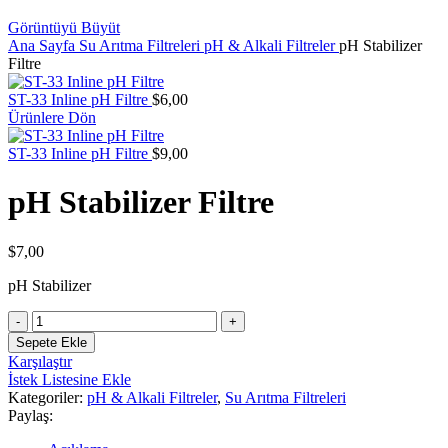
Görüntüyü Büyüt
Ana Sayfa
Su Arıtma Filtreleri
pH & Alkali Filtreler
pH Stabilizer
Filtre
ST-33 Inline pH Filtre
$
6,00
Ürünlere Dön
ST-33 Inline pH Filtre
$
9,00
pH Stabilizer Filtre
$
7,00
pH Stabilizer
pH
Stabilizer
Sepete Ekle
Filtre
Karşılaştır
adet
İstek Listesine Ekle
Kategoriler:
pH & Alkali Filtreler
,
Su Arıtma Filtreleri
Paylaş: