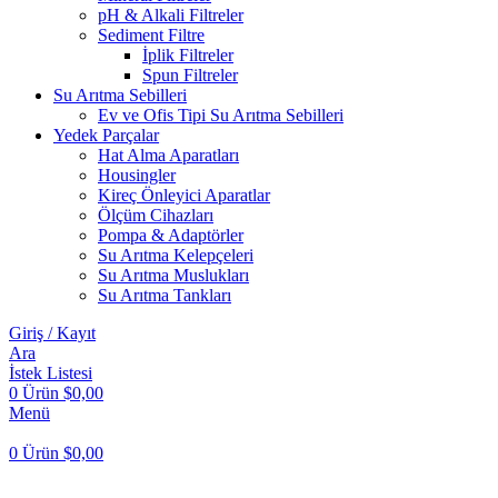
pH & Alkali Filtreler
Sediment Filtre
İplik Filtreler
Spun Filtreler
Su Arıtma Sebilleri
Ev ve Ofis Tipi Su Arıtma Sebilleri
Yedek Parçalar
Hat Alma Aparatları
Housingler
Kireç Önleyici Aparatlar
Ölçüm Cihazları
Pompa & Adaptörler
Su Arıtma Kelepçeleri
Su Arıtma Muslukları
Su Arıtma Tankları
Giriş / Kayıt
Ara
İstek Listesi
0
Ürün
$
0,00
Menü
0
Ürün
$
0,00