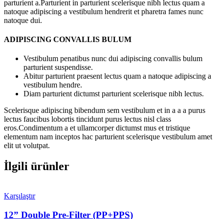
parturient a.Parturient in parturient scelerisque nibh lectus quam a
natoque adipiscing a vestibulum hendrerit et pharetra fames nunc
natoque dui.
ADIPISCING CONVALLIS BULUM
Vestibulum penatibus nunc dui adipiscing convallis bulum
parturient suspendisse.
Abitur parturient praesent lectus quam a natoque adipiscing a
vestibulum hendre.
Diam parturient dictumst parturient scelerisque nibh lectus.
Scelerisque adipiscing bibendum sem vestibulum et in a a a purus
lectus faucibus lobortis tincidunt purus lectus nisl class
eros.Condimentum a et ullamcorper dictumst mus et tristique
elementum nam inceptos hac parturient scelerisque vestibulum amet
elit ut volutpat.
İlgili ürünler
Karşılaştır
12” Double Pre-Filter (PP+PPS)