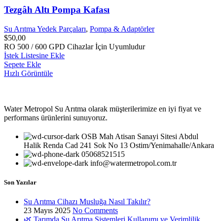
Tezgâh Altı Pompa Kafası
Su Arıtma Yedek Parçaları
,
Pompa & Adaptörler
$
50,00
RO 500 / 600 GPD Cihazlar İçin Uyumludur
İstek Listesine Ekle
Sepete Ekle
Hızlı Görüntüle
Water Metropol Su Arıtma olarak müşterilerimize en iyi fiyat ve
performans ürünlerini sunuyoruz.
OSB Mah Atisan Sanayi Sitesi Abdul
Halik Renda Cad 241 Sok No 13 Ostim/Yenimahalle/Ankara
05068521515
info@watermetropol.com.tr
Son Yazılar
Su Arıtma Cihazı Musluğa Nasıl Takılır?
23 Mayıs 2025
No Comments
🌿 Tarımda Su Arıtma Sistemleri Kullanımı ve Verimlilik