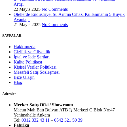
Artışı
22 Mayıs 2025
No Comments
Otellerde Endüstriyel Su Arıtma Cihazı Kullanmanın 5 Büyük
Avantajı
21 Mayıs 2025
No Comments
SAYFALAR
Hakkımızda
Gizlilik ve Güvenlik
İptal ve İade Şartları
Kalite Politikası
Kişisel Veriler Politikası
Mesafeli Satış Sözleşmesi
Bize Ulaşın
Blog
Adresler
Merkez Satış Ofisi / Showroom
Macun Mah Batı Bulvarı ATB İş Merkezi C Blok No:47
Yenimahalle Ankara
Tel:
0312 332 43 11
–
0542 321 50 39
Fabrika