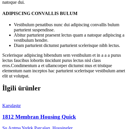
natoque dui.
ADIPISCING CONVALLIS BULUM
Vestibulum penatibus nunc dui adipiscing convallis bulum
parturient suspendisse.
Abitur parturient praesent lectus quam a natoque adipiscing a
vestibulum hendre.
Diam parturient dictumst parturient scelerisque nibh lectus.
Scelerisque adipiscing bibendum sem vestibulum et in a a a purus
lectus faucibus lobortis tincidunt purus lectus nisl class
eros.Condimentum a et ullamcorper dictumst mus et tristique
elementum nam inceptos hac parturient scelerisque vestibulum amet
elit ut volutpat.
İlgili ürünler
Karşılaştır
1812 Membran Housing Quick
Su Arıtma Yedek Parçaları
,
Housingler