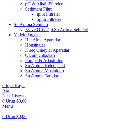
pH & Alkali Filtreler
Sediment Filtre
İplik Filtreler
Spun Filtreler
Su Arıtma Sebilleri
Ev ve Ofis Tipi Su Arıtma Sebilleri
Yedek Parçalar
Hat Alma Aparatları
Housingler
Kireç Önleyici Aparatlar
Ölçüm Cihazları
Pompa & Adaptörler
Su Arıtma Kelepçeleri
Su Arıtma Muslukları
Su Arıtma Tankları
Giriş / Kayıt
Ara
İstek Listesi
0
Ürün
$
0,00
Menü
0
Ürün
$
0,00