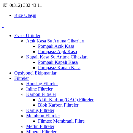
☏ 0(312) 332 43 11
Bize Ulaşın
Evsel Ürünler
Açık Kasa Su Arıtma Cihazları
Pompalı Açık Kasa
Pompasız Açık Kasa
Kapalı Kasa Su Arıtma Cihazları
Pompalı Kapalı Kasa
Pompasız Kapalı Kasa
Opsiyonel Ekipmanlar
Filtreler
Housing Filtreler
Inline Filtreler
Karbon Filtreler
Aktif Karbon (GAC) Filtreler
Blok Karbon Filtreler
Kartuş Filtreler
Membran Filtreler
Filmtec Membranlı Filtre
Merlin Filtreler
Mineral Filtreler