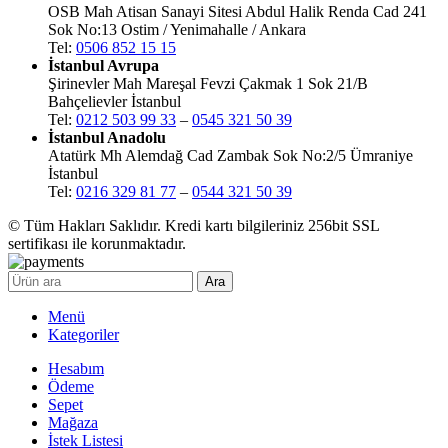
OSB Mah Atisan Sanayi Sitesi Abdul Halik Renda Cad 241
Sok No:13 Ostim / Yenimahalle / Ankara
Tel:
0506 852 15 15
İstanbul Avrupa
Şirinevler Mah Mareşal Fevzi Çakmak 1 Sok 21/B
Bahçelievler İstanbul
Tel:
0212 503 99 33
–
0545 321 50 39
İstanbul Anadolu
Atatürk Mh Alemdağ Cad Zambak Sok No:2/5 Ümraniye
İstanbul
Tel:
0216 329 81 77
–
0544 321 50 39
© Tüm Hakları Saklıdır. Kredi kartı bilgileriniz 256bit SSL
sertifikası ile korunmaktadır.
Ara
Menü
Kategoriler
Hesabım
Ödeme
Sepet
Mağaza
İstek Listesi