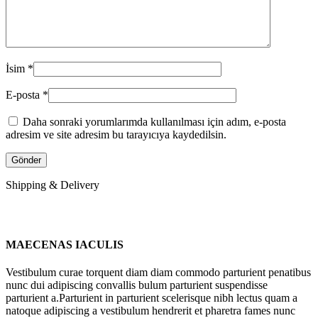
İsim
*
E-posta
*
Daha sonraki yorumlarımda kullanılması için adım, e-posta
adresim ve site adresim bu tarayıcıya kaydedilsin.
Shipping & Delivery
MAECENAS IACULIS
Vestibulum curae torquent diam diam commodo parturient penatibus
nunc dui adipiscing convallis bulum parturient suspendisse
parturient a.Parturient in parturient scelerisque nibh lectus quam a
natoque adipiscing a vestibulum hendrerit et pharetra fames nunc