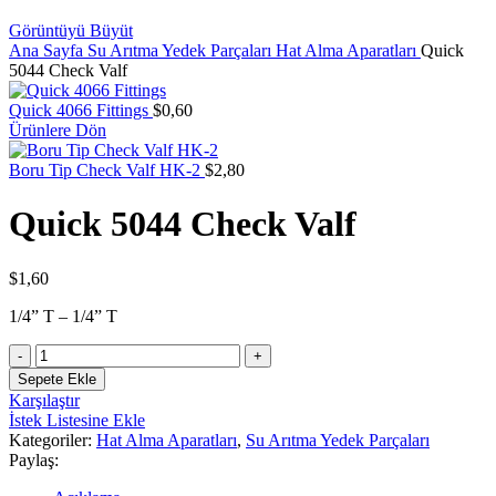
Görüntüyü Büyüt
Ana Sayfa
Su Arıtma Yedek Parçaları
Hat Alma Aparatları
Quick
5044 Check Valf
Quick 4066 Fittings
$
0,60
Ürünlere Dön
Boru Tip Check Valf HK-2
$
2,80
Quick 5044 Check Valf
$
1,60
1/4” T – 1/4” T
Quick
5044
Sepete Ekle
Check
Karşılaştır
Valf
İstek Listesine Ekle
adet
Kategoriler:
Hat Alma Aparatları
,
Su Arıtma Yedek Parçaları
Paylaş: