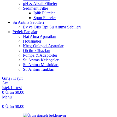
pH & Alkali Filtreler
Sediment Filtre
İplik Filtreler
Spun Filtreler
Su Arıtma Sebilleri
Ev ve Ofis Tipi Su Arıtma Sebilleri
Yedek Parçalar
Hat Alma Aparatları
Housingler
Kireç Önleyici Aparatlar
Ölçüm Cihazları
Pompa & Adaptörler
Su Arıtma Kelepçeleri
Su Arıtma Muslukları
Su Arıtma Tankları
Giriş / Kayıt
Ara
İstek Listesi
0
Ürün
$
0,00
Menü
0
Ürün
$
0,00