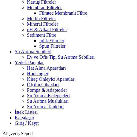
Kartuş Filtreler
Membran Filtreler
Filmtec Membranlı Filtre
Merlin Filtreler
Mineral Filtreler
pH & Alkali Filtreler
Sediment Filtre
İplik Filtreler
Spun Filtreler
Su Arıtma Sebilleri
Ev ve Ofis Tipi Su Arıtma Sebilleri
Yedek Parçalar
Hat Alma Aparatları
Housingler
Kireç Önleyici Aparatlar
Ölçüm Cihazları
Pompa & Adaptörler
Su Arıtma Kelepçeleri
Su Arıtma Muslukları
Su Arıtma Tankları
İstek Listesi
Karşılaştır
Giriş / Kayıt
Alışveriş Sepeti