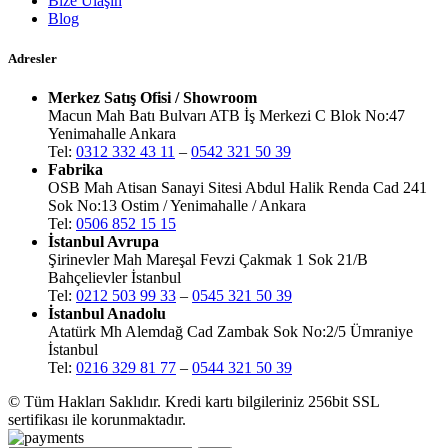
Bize Ulaşın
Blog
Adresler
Merkez Satış Ofisi / Showroom
Macun Mah Batı Bulvarı ATB İş Merkezi C Blok No:47
Yenimahalle Ankara
Tel:
0312 332 43 11
–
0542 321 50 39
Fabrika
OSB Mah Atisan Sanayi Sitesi Abdul Halik Renda Cad 241
Sok No:13 Ostim / Yenimahalle / Ankara
Tel:
0506 852 15 15
İstanbul Avrupa
Şirinevler Mah Mareşal Fevzi Çakmak 1 Sok 21/B
Bahçelievler İstanbul
Tel:
0212 503 99 33
–
0545 321 50 39
İstanbul Anadolu
Atatürk Mh Alemdağ Cad Zambak Sok No:2/5 Ümraniye
İstanbul
Tel:
0216 329 81 77
–
0544 321 50 39
© Tüm Hakları Saklıdır. Kredi kartı bilgileriniz 256bit SSL
sertifikası ile korunmaktadır.