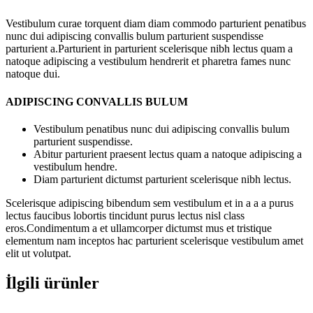
Vestibulum curae torquent diam diam commodo parturient penatibus
nunc dui adipiscing convallis bulum parturient suspendisse
parturient a.Parturient in parturient scelerisque nibh lectus quam a
natoque adipiscing a vestibulum hendrerit et pharetra fames nunc
natoque dui.
ADIPISCING CONVALLIS BULUM
Vestibulum penatibus nunc dui adipiscing convallis bulum
parturient suspendisse.
Abitur parturient praesent lectus quam a natoque adipiscing a
vestibulum hendre.
Diam parturient dictumst parturient scelerisque nibh lectus.
Scelerisque adipiscing bibendum sem vestibulum et in a a a purus
lectus faucibus lobortis tincidunt purus lectus nisl class
eros.Condimentum a et ullamcorper dictumst mus et tristique
elementum nam inceptos hac parturient scelerisque vestibulum amet
elit ut volutpat.
İlgili ürünler