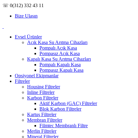
☏ 0(312) 332 43 11
Bize Ulaşın
Evsel Ürünler
Açık Kasa Su Arıtma Cihazları
Pompalı Açık Kasa
Pompasız Açık Kasa
Kapalı Kasa Su Arıtma Cihazları
Pompalı Kapalı Kasa
Pompasız Kapalı Kasa
Opsiyonel Ekipmanlar
Filtreler
Housing Filtreler
Inline Filtreler
Karbon Filtreler
Aktif Karbon (GAC) Filtreler
Blok Karbon Filtreler
Kartuş Filtreler
Membran Filtreler
Filmtec Membranlı Filtre
Merlin Filtreler
Mineral Filtreler