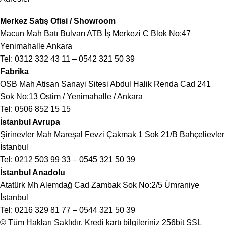
Merkez Satış Ofisi / Showroom
Macun Mah Batı Bulvarı ATB İş Merkezi C Blok No:47
Yenimahalle Ankara
Tel:
0312 332 43 11
–
0542 321 50 39
Fabrika
OSB Mah Atisan Sanayi Sitesi Abdul Halik Renda Cad 241
Sok No:13 Ostim / Yenimahalle / Ankara
Tel:
0506 852 15 15
İstanbul Avrupa
Şirinevler Mah Mareşal Fevzi Çakmak 1 Sok 21/B Bahçelievler
İstanbul
Tel:
0212 503 99 33
–
0545 321 50 39
İstanbul Anadolu
Atatürk Mh Alemdağ Cad Zambak Sok No:2/5 Ümraniye
İstanbul
Tel:
0216 329 81 77
–
0544 321 50 39
© Tüm Hakları Saklıdır. Kredi kartı bilgileriniz 256bit SSL