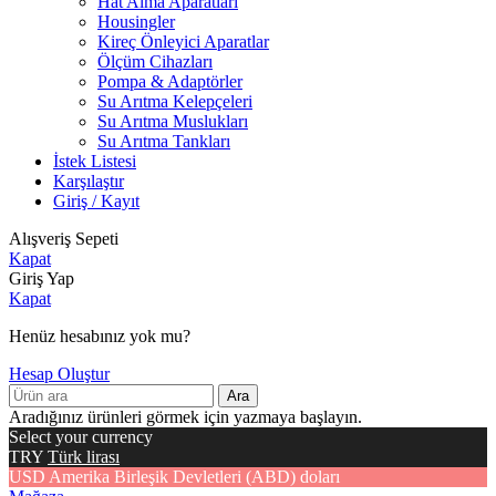
Hat Alma Aparatları
Housingler
Kireç Önleyici Aparatlar
Ölçüm Cihazları
Pompa & Adaptörler
Su Arıtma Kelepçeleri
Su Arıtma Muslukları
Su Arıtma Tankları
İstek Listesi
Karşılaştır
Giriş / Kayıt
Alışveriş Sepeti
Kapat
Giriş Yap
Kapat
Henüz hesabınız yok mu?
Hesap Oluştur
Ara
Aradığınız ürünleri görmek için yazmaya başlayın.
Select your currency
TRY
Türk lirası
USD
Amerika Birleşik Devletleri (ABD) doları