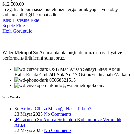
$
12.500,00
Tezgah altı pompasız modelimizin ergonomik yapısı ve kolay
kullanılabilirliği ile rahat edin.
İstek Listesine Ekle
Sepete Ekle
Hızlı Görüntüle
Water Metropol Su Arıtma olarak müşterilerimize en iyi fiyat ve
performans ürünlerini sunuyoruz.
OSB Mah Atisan Sanayi Sitesi Abdul
Halik Renda Cad 241 Sok No 13 Ostim/Yenimahalle/Ankara
05068521515
info@watermetropol.com.tr
Son Yazılar
Su Arıtma Cihazı Musluğa Nasıl Takılır?
23 Mayıs 2025
No Comments
🌿 Tarımda Su Arıtma Sistemleri Kullanımı ve Verimlilik
Artışı
22 Mayıs 2025
No Comments