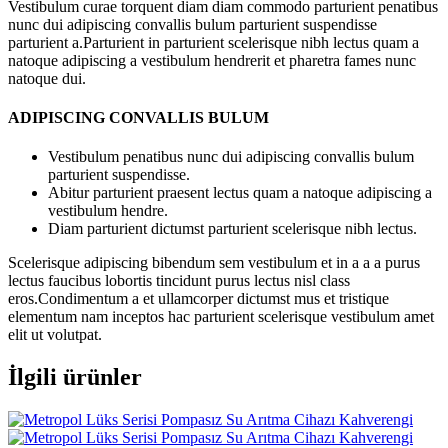
Vestibulum curae torquent diam diam commodo parturient penatibus
nunc dui adipiscing convallis bulum parturient suspendisse
parturient a.Parturient in parturient scelerisque nibh lectus quam a
natoque adipiscing a vestibulum hendrerit et pharetra fames nunc
natoque dui.
ADIPISCING CONVALLIS BULUM
Vestibulum penatibus nunc dui adipiscing convallis bulum
parturient suspendisse.
Abitur parturient praesent lectus quam a natoque adipiscing a
vestibulum hendre.
Diam parturient dictumst parturient scelerisque nibh lectus.
Scelerisque adipiscing bibendum sem vestibulum et in a a a purus
lectus faucibus lobortis tincidunt purus lectus nisl class
eros.Condimentum a et ullamcorper dictumst mus et tristique
elementum nam inceptos hac parturient scelerisque vestibulum amet
elit ut volutpat.
İlgili ürünler