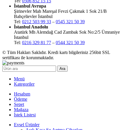
Tel:
0506 852 15 15
İstanbul Avrupa
Şirinevler Mah Mareşal Fevzi Çakmak 1 Sok 21/B
Bahçelievler İstanbul
Tel:
0212 503 99 33
–
0545 321 50 39
İstanbul Anadolu
Atatürk Mh Alemdağ Cad Zambak Sok No:2/5 Ümraniye
İstanbul
Tel:
0216 329 81 77
–
0544 321 50 39
© Tüm Hakları Saklıdır. Kredi kartı bilgileriniz 256bit SSL
sertifikası ile korunmaktadır.
Ara
Menü
Kategoriler
Hesabım
Ödeme
Sepet
Mağaza
İstek Listesi
Evsel Ürünler
Açık Kasa Su Arıtma Cihazları