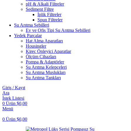
pH & Alkali Filtreler
Sediment Filtre
İplik Filtreler
Spun Filtreler
Su Arıtma Sebilleri
Ev ve Ofis Tipi Su Arıtma Sebilleri
Yedek Parçalar
Hat Alma Aparatları
Housingler
Kireç Önleyici Aparatlar
Ölçüm Cihazları
Pompa & Adaptörler
Su Arıtma Kelepçeleri
Su Arıtma Muslukları
Su Arıtma Tankları
Giriş / Kayıt
Ara
İstek Listesi
0
Ürün
$
0,00
Menü
0
Ürün
$
0,00