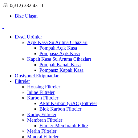
☏ 0(312) 332 43 11
Bize Ulaşın
Evsel Ürünler
Açık Kasa Su Arıtma Cihazları
Pompalı Açık Kasa
Pompasız Açık Kasa
Kapalı Kasa Su Arıtma Cihazları
Pompalı Kapalı Kasa
Pompasız Kapalı Kasa
Opsiyonel Ekipmanlar
Filtreler
Housing Filtreler
Inline Filtreler
Karbon Filtreler
Aktif Karbon (GAC) Filtreler
Blok Karbon Filtreler
Kartuş Filtreler
Membran Filtreler
Filmtec Membranlı Filtre
Merlin Filtreler
Mineral Filtreler