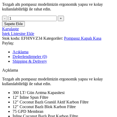
Tezgah altı pompasız modelimizin ergonomik yapısı ve kolay
kullanılabilirliği ile rahat edin.
Metropol
Lüks
Sepete Ekle
Serisi
Karşılaştır
Pompasız
İstek Listesine Ekle
Su
Stok kodu:
EFHNVZ34
Kategoriler:
Pompasız Kapalı Kasa
Arıtma
Paylaş:
Cihazı
Kırmızı
Açıklama
adet
Değerlendirmeler (0)
Shipping & Delivery
Açıklama
Tezgah altı pompasız modelimizin ergonomik yapısı ve kolay
kullanılabilirliği ile rahat edin.
300 LT/ Gün Arıtma Kapasitesi
12″ İnline Spun Filtre
12″ Coconut Bazlı Granül Aktif Karbon Filtre
12″ Coconut Bazlı Blok Karbon Filtre
75 GPD Membran
İnline Coconut Bazlı Post Karbon Filtre