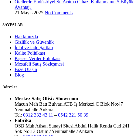
Otellerde Endüstriyel Su Arıtma Cihazı Kullanmanın 5 Büyük
Avantajı
21 Mayıs 2025
No Comments
SAYFALAR
Hakkımızda
Gizlilik ve Güvenlik
İptal ve İade Şartları
Kalite Politikası
Kişisel Veriler Politikası
Mesafeli Satış Sözleşmesi
Bize Ulaşın
Blog
Adresler
Merkez Satış Ofisi / Showroom
Macun Mah Batı Bulvarı ATB İş Merkezi C Blok No:47
Yenimahalle Ankara
Tel:
0312 332 43 11
–
0542 321 50 39
Fabrika
OSB Mah Atisan Sanayi Sitesi Abdul Halik Renda Cad 241
Sok No:13 Ostim / Yenimahalle / Ankara