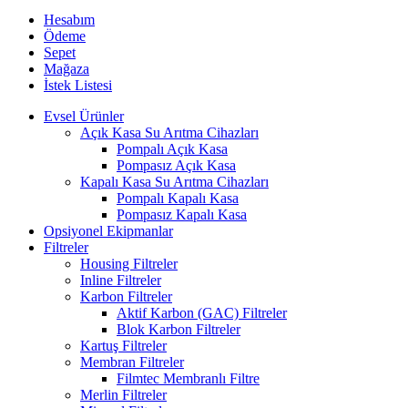
Hesabım
Ödeme
Sepet
Mağaza
İstek Listesi
Evsel Ürünler
Açık Kasa Su Arıtma Cihazları
Pompalı Açık Kasa
Pompasız Açık Kasa
Kapalı Kasa Su Arıtma Cihazları
Pompalı Kapalı Kasa
Pompasız Kapalı Kasa
Opsiyonel Ekipmanlar
Filtreler
Housing Filtreler
Inline Filtreler
Karbon Filtreler
Aktif Karbon (GAC) Filtreler
Blok Karbon Filtreler
Kartuş Filtreler
Membran Filtreler
Filmtec Membranlı Filtre
Merlin Filtreler