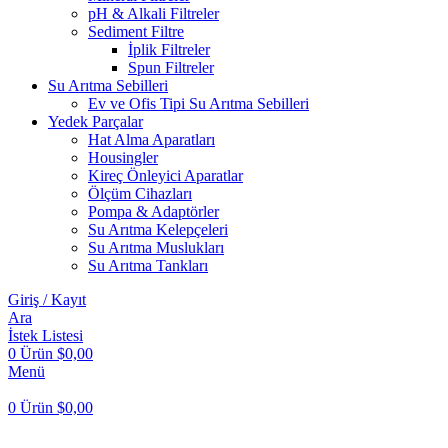
pH & Alkali Filtreler
Sediment Filtre
İplik Filtreler
Spun Filtreler
Su Arıtma Sebilleri
Ev ve Ofis Tipi Su Arıtma Sebilleri
Yedek Parçalar
Hat Alma Aparatları
Housingler
Kireç Önleyici Aparatlar
Ölçüm Cihazları
Pompa & Adaptörler
Su Arıtma Kelepçeleri
Su Arıtma Muslukları
Su Arıtma Tankları
Giriş / Kayıt
Ara
İstek Listesi
0
Ürün
$
0,00
Menü
0
Ürün
$
0,00