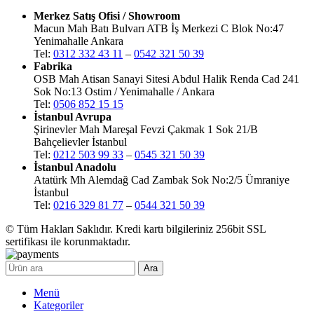
Merkez Satış Ofisi / Showroom
Macun Mah Batı Bulvarı ATB İş Merkezi C Blok No:47
Yenimahalle Ankara
Tel:
0312 332 43 11
–
0542 321 50 39
Fabrika
OSB Mah Atisan Sanayi Sitesi Abdul Halik Renda Cad 241
Sok No:13 Ostim / Yenimahalle / Ankara
Tel:
0506 852 15 15
İstanbul Avrupa
Şirinevler Mah Mareşal Fevzi Çakmak 1 Sok 21/B
Bahçelievler İstanbul
Tel:
0212 503 99 33
–
0545 321 50 39
İstanbul Anadolu
Atatürk Mh Alemdağ Cad Zambak Sok No:2/5 Ümraniye
İstanbul
Tel:
0216 329 81 77
–
0544 321 50 39
© Tüm Hakları Saklıdır. Kredi kartı bilgileriniz 256bit SSL
sertifikası ile korunmaktadır.
Ara
Menü
Kategoriler