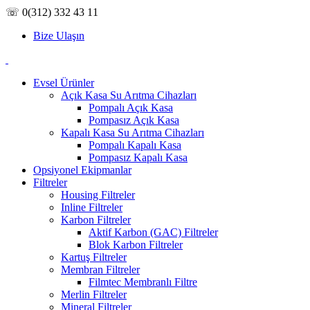
☏ 0(312) 332 43 11
Bize Ulaşın
Evsel Ürünler
Açık Kasa Su Arıtma Cihazları
Pompalı Açık Kasa
Pompasız Açık Kasa
Kapalı Kasa Su Arıtma Cihazları
Pompalı Kapalı Kasa
Pompasız Kapalı Kasa
Opsiyonel Ekipmanlar
Filtreler
Housing Filtreler
Inline Filtreler
Karbon Filtreler
Aktif Karbon (GAC) Filtreler
Blok Karbon Filtreler
Kartuş Filtreler
Membran Filtreler
Filmtec Membranlı Filtre
Merlin Filtreler
Mineral Filtreler