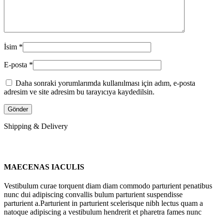
İsim
*
E-posta
*
Daha sonraki yorumlarımda kullanılması için adım, e-posta
adresim ve site adresim bu tarayıcıya kaydedilsin.
Shipping & Delivery
MAECENAS IACULIS
Vestibulum curae torquent diam diam commodo parturient penatibus
nunc dui adipiscing convallis bulum parturient suspendisse
parturient a.Parturient in parturient scelerisque nibh lectus quam a
natoque adipiscing a vestibulum hendrerit et pharetra fames nunc