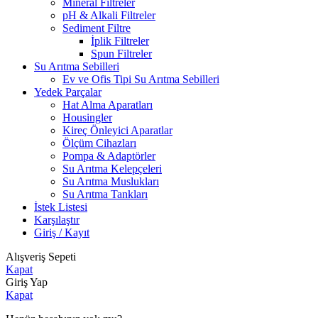
Mineral Filtreler
pH & Alkali Filtreler
Sediment Filtre
İplik Filtreler
Spun Filtreler
Su Arıtma Sebilleri
Ev ve Ofis Tipi Su Arıtma Sebilleri
Yedek Parçalar
Hat Alma Aparatları
Housingler
Kireç Önleyici Aparatlar
Ölçüm Cihazları
Pompa & Adaptörler
Su Arıtma Kelepçeleri
Su Arıtma Muslukları
Su Arıtma Tankları
İstek Listesi
Karşılaştır
Giriş / Kayıt
Alışveriş Sepeti
Kapat
Giriş Yap
Kapat