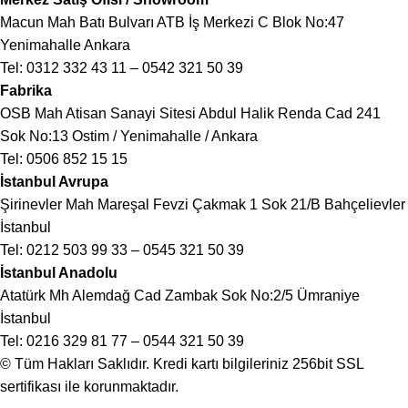
Macun Mah Batı Bulvarı ATB İş Merkezi C Blok No:47
Yenimahalle Ankara
Tel:
0312 332 43 11
–
0542 321 50 39
Fabrika
OSB Mah Atisan Sanayi Sitesi Abdul Halik Renda Cad 241
Sok No:13 Ostim / Yenimahalle / Ankara
Tel:
0506 852 15 15
İstanbul Avrupa
Şirinevler Mah Mareşal Fevzi Çakmak 1 Sok 21/B Bahçelievler
İstanbul
Tel:
0212 503 99 33
–
0545 321 50 39
İstanbul Anadolu
Atatürk Mh Alemdağ Cad Zambak Sok No:2/5 Ümraniye
İstanbul
Tel:
0216 329 81 77
–
0544 321 50 39
© Tüm Hakları Saklıdır. Kredi kartı bilgileriniz 256bit SSL
sertifikası ile korunmaktadır.