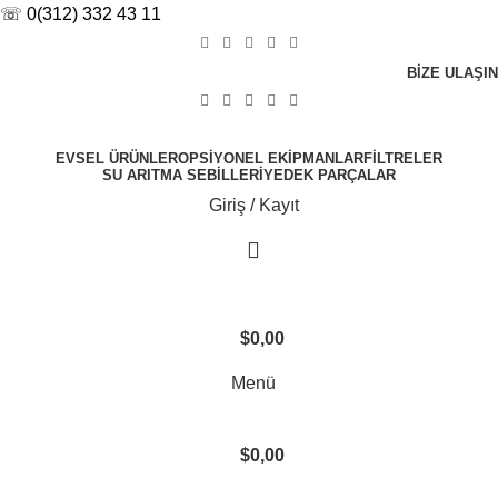
☏ 0(312) 332 43 11
BIZE ULAŞIN
EVSEL ÜRÜNLER
OPSIYONEL EKIPMANLAR
FILTRELER
SU ARITMA SEBILLERI
YEDEK PARÇALAR
Giriş / Kayıt
$
0,00
Menü
$
0,00