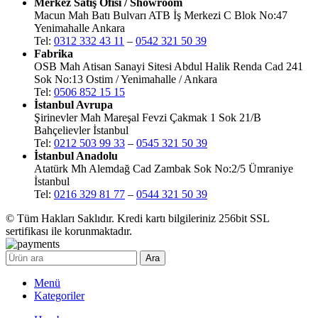
Merkez Satış Ofisi / Showroom
Macun Mah Batı Bulvarı ATB İş Merkezi C Blok No:47
Yenimahalle Ankara
Tel:
0312 332 43 11
–
0542 321 50 39
Fabrika
OSB Mah Atisan Sanayi Sitesi Abdul Halik Renda Cad 241
Sok No:13 Ostim / Yenimahalle / Ankara
Tel:
0506 852 15 15
İstanbul Avrupa
Şirinevler Mah Mareşal Fevzi Çakmak 1 Sok 21/B
Bahçelievler İstanbul
Tel:
0212 503 99 33
–
0545 321 50 39
İstanbul Anadolu
Atatürk Mh Alemdağ Cad Zambak Sok No:2/5 Ümraniye
İstanbul
Tel:
0216 329 81 77
–
0544 321 50 39
© Tüm Hakları Saklıdır. Kredi kartı bilgileriniz 256bit SSL
sertifikası ile korunmaktadır.
Ara
Menü
Kategoriler