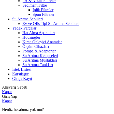
pH & Alkali Filtreler
Sediment Filtre
İplik Filtreler
Spun Filtreler
Su Arıtma Sebilleri
Ev ve Ofis Tipi Su Arıtma Sebilleri
Yedek Parçalar
Hat Alma Aparatları
Housingler
Kireç Önleyici Aparatlar
Ölçüm Cihazları
Pompa & Adaptörler
Su Arıtma Kelepçeleri
Su Arıtma Muslukları
Su Arıtma Tankları
İstek Listesi
Karşılaştır
Giriş / Kayıt
Alışveriş Sepeti
Kapat
Giriş Yap
Kapat
Henüz hesabınız yok mu?