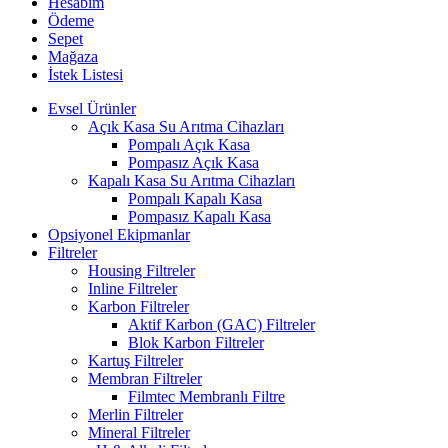
Hesabım
Ödeme
Sepet
Mağaza
İstek Listesi
Evsel Ürünler
Açık Kasa Su Arıtma Cihazları
Pompalı Açık Kasa
Pompasız Açık Kasa
Kapalı Kasa Su Arıtma Cihazları
Pompalı Kapalı Kasa
Pompasız Kapalı Kasa
Opsiyonel Ekipmanlar
Filtreler
Housing Filtreler
Inline Filtreler
Karbon Filtreler
Aktif Karbon (GAC) Filtreler
Blok Karbon Filtreler
Kartuş Filtreler
Membran Filtreler
Filmtec Membranlı Filtre
Merlin Filtreler
Mineral Filtreler