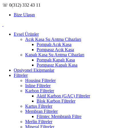
☏ 0(312) 332 43 11
Bize Ulaşın
Evsel Ürünler
Açık Kasa Su Arıtma Cihazları
Pompalı Açık Kasa
Pompasız Açık Kasa
Kapalı Kasa Su Arıtma Cihazları
Pompalı Kapalı Kasa
Pompasız Kapalı Kasa
Opsiyonel Ekipmanlar
Filtreler
Housing Filtreler
Inline Filtreler
Karbon Filtreler
Aktif Karbon (GAC) Filtreler
Blok Karbon Filtreler
Kartuş Filtreler
Membran Filtreler
Filmtec Membranlı Filtre
Merlin Filtreler
Mineral Filtreler