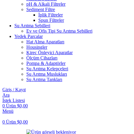
pH & Alkali Filtreler
Sediment Filtre
İplik Filtreler
Spun Filtreler
Su Arıtma Sebilleri
Ev ve Ofis Tipi Su Arıtma Sebilleri
Yedek Parçalar
Hat Alma Aparatları
Housingler
Kireç Önleyici Aparatlar
Ölçüm Cihazları
Pompa & Adaptörler
Su Arıtma Kelepçeleri
Su Arıtma Muslukları
Su Arıtma Tankları
Giriş / Kayıt
Ara
İstek Listesi
0
Ürün
$
0,00
Menü
0
Ürün
$
0,00