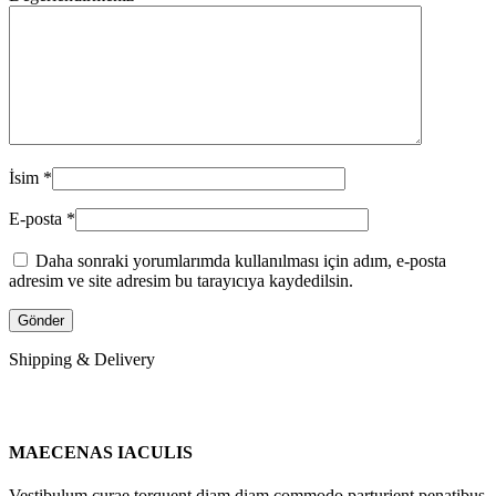
İsim
*
E-posta
*
Daha sonraki yorumlarımda kullanılması için adım, e-posta
adresim ve site adresim bu tarayıcıya kaydedilsin.
Shipping & Delivery
MAECENAS IACULIS
Vestibulum curae torquent diam diam commodo parturient penatibus