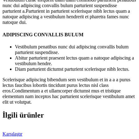
nunc dui adipiscing convallis bulum parturient suspendisse
parturient a.Parturient in parturient scelerisque nibh lectus quam a
natoque adipiscing a vestibulum hendrerit et pharetra fames nunc
natoque dui.
ADIPISCING CONVALLIS BULUM
Vestibulum penatibus nunc dui adipiscing convallis bulum
parturient suspendisse.
Abitur parturient praesent lectus quam a natoque adipiscing a
vestibulum hendre.
Diam parturient dictumst parturient scelerisque nibh lectus.
Scelerisque adipiscing bibendum sem vestibulum et in a a a purus
lectus faucibus lobortis tincidunt purus lectus nisl class
eros.Condimentum a et ullamcorper dictumst mus et tristique
elementum nam inceptos hac parturient scelerisque vestibulum amet
elit ut volutpat.
İlgili ürünler
Karşılaştır