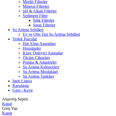
Merlin Filtreler
Mineral Filtreler
pH & Alkali Filtreler
Sediment Filtre
İplik Filtreler
Spun Filtreler
Su Arıtma Sebilleri
Ev ve Ofis Tipi Su Arıtma Sebilleri
Yedek Parçalar
Hat Alma Aparatları
Housingler
Kireç Önleyici Aparatlar
Ölçüm Cihazları
Pompa & Adaptörler
Su Arıtma Kelepçeleri
Su Arıtma Muslukları
Su Arıtma Tankları
İstek Listesi
Karşılaştır
Giriş / Kayıt
Alışveriş Sepeti
Kapat
Giriş Yap
Kapat