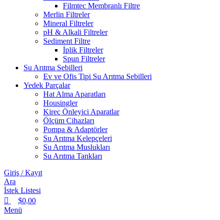
Filmtec Membranlı Filtre
Merlin Filtreler
Mineral Filtreler
pH & Alkali Filtreler
Sediment Filtre
İplik Filtreler
Spun Filtreler
Su Arıtma Sebilleri
Ev ve Ofis Tipi Su Arıtma Sebilleri
Yedek Parçalar
Hat Alma Aparatları
Housingler
Kireç Önleyici Aparatlar
Ölçüm Cihazları
Pompa & Adaptörler
Su Arıtma Kelepçeleri
Su Arıtma Muslukları
Su Arıtma Tankları
Giriş / Kayıt
Ara
İstek Listesi
$
0,00
Menü