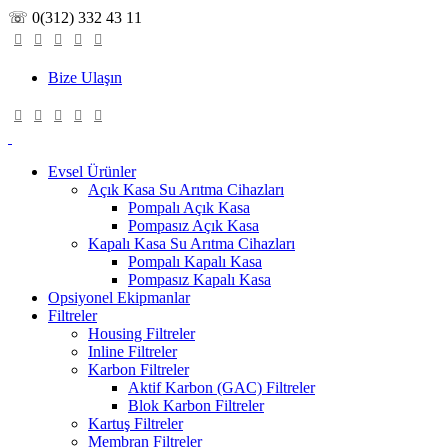
0
0
0
☏ 0(312) 332 43 11
Bize Ulaşın
Evsel Ürünler
Açık Kasa Su Arıtma Cihazları
Pompalı Açık Kasa
Pompasız Açık Kasa
Kapalı Kasa Su Arıtma Cihazları
Pompalı Kapalı Kasa
Pompasız Kapalı Kasa
Opsiyonel Ekipmanlar
Filtreler
Housing Filtreler
Inline Filtreler
Karbon Filtreler
Aktif Karbon (GAC) Filtreler
Blok Karbon Filtreler
Kartuş Filtreler
Membran Filtreler