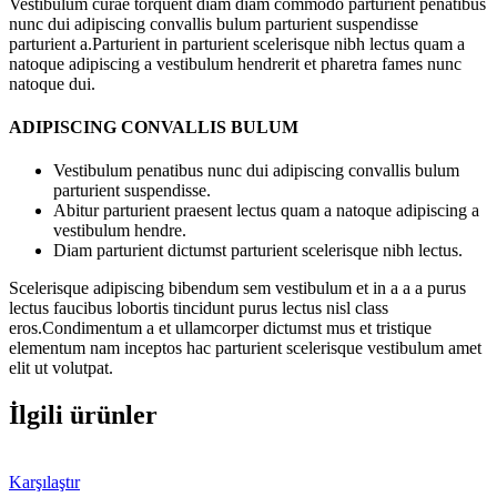
Vestibulum curae torquent diam diam commodo parturient penatibus
nunc dui adipiscing convallis bulum parturient suspendisse
parturient a.Parturient in parturient scelerisque nibh lectus quam a
natoque adipiscing a vestibulum hendrerit et pharetra fames nunc
natoque dui.
ADIPISCING CONVALLIS BULUM
Vestibulum penatibus nunc dui adipiscing convallis bulum
parturient suspendisse.
Abitur parturient praesent lectus quam a natoque adipiscing a
vestibulum hendre.
Diam parturient dictumst parturient scelerisque nibh lectus.
Scelerisque adipiscing bibendum sem vestibulum et in a a a purus
lectus faucibus lobortis tincidunt purus lectus nisl class
eros.Condimentum a et ullamcorper dictumst mus et tristique
elementum nam inceptos hac parturient scelerisque vestibulum amet
elit ut volutpat.
İlgili ürünler
Karşılaştır