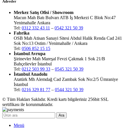
Adresler
Merkez Satış Ofisi / Showroom
Macun Mah Batı Bulvarı ATB İş Merkezi C Blok No:47
Yenimahalle Ankara
Tel:
0312 332 43 11
–
0542 321 50 39
Fabrika
OSB Mah Atisan Sanayi Sitesi Abdul Halik Renda Cad 241
Sok No:13 Ostim / Yenimahalle / Ankara
Tel:
0506 852 15 15
İstanbul Avrupa
Şirinevler Mah Mareşal Fevzi Çakmak 1 Sok 21/B
Bahçelievler İstanbul
Tel:
0212 503 99 33
–
0545 321 50 39
İstanbul Anadolu
Atatürk Mh Alemdağ Cad Zambak Sok No:2/5 Ümraniye
İstanbul
Tel:
0216 329 81 77
–
0544 321 50 39
© Tüm Hakları Saklıdır. Kredi kartı bilgileriniz 256bit SSL
sertifikası ile korunmaktadır.
Ara
Menü