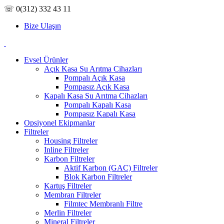
☏ 0(312) 332 43 11
Bize Ulaşın
Evsel Ürünler
Açık Kasa Su Arıtma Cihazları
Pompalı Açık Kasa
Pompasız Açık Kasa
Kapalı Kasa Su Arıtma Cihazları
Pompalı Kapalı Kasa
Pompasız Kapalı Kasa
Opsiyonel Ekipmanlar
Filtreler
Housing Filtreler
Inline Filtreler
Karbon Filtreler
Aktif Karbon (GAC) Filtreler
Blok Karbon Filtreler
Kartuş Filtreler
Membran Filtreler
Filmtec Membranlı Filtre
Merlin Filtreler
Mineral Filtreler