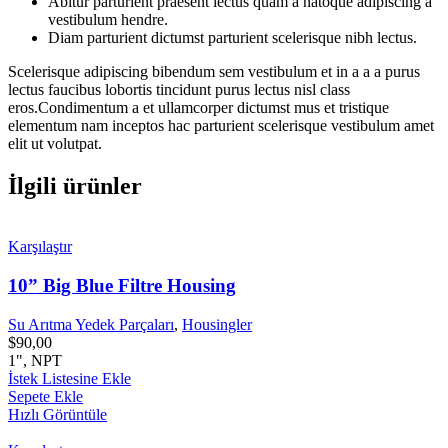
Abitur parturient praesent lectus quam a natoque adipiscing a
vestibulum hendre.
Diam parturient dictumst parturient scelerisque nibh lectus.
Scelerisque adipiscing bibendum sem vestibulum et in a a a purus
lectus faucibus lobortis tincidunt purus lectus nisl class
eros.Condimentum a et ullamcorper dictumst mus et tristique
elementum nam inceptos hac parturient scelerisque vestibulum amet
elit ut volutpat.
İlgili ürünler
Karşılaştır
10” Big Blue Filtre Housing
Su Arıtma Yedek Parçaları
,
Housingler
$
90,00
1", NPT
İstek Listesine Ekle
Sepete Ekle
Hızlı Görüntüle