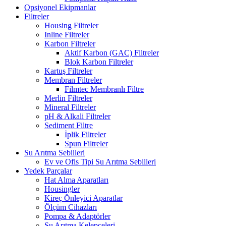
Opsiyonel Ekipmanlar
Filtreler
Housing Filtreler
Inline Filtreler
Karbon Filtreler
Aktif Karbon (GAC) Filtreler
Blok Karbon Filtreler
Kartuş Filtreler
Membran Filtreler
Filmtec Membranlı Filtre
Merlin Filtreler
Mineral Filtreler
pH & Alkali Filtreler
Sediment Filtre
İplik Filtreler
Spun Filtreler
Su Arıtma Sebilleri
Ev ve Ofis Tipi Su Arıtma Sebilleri
Yedek Parçalar
Hat Alma Aparatları
Housingler
Kireç Önleyici Aparatlar
Ölçüm Cihazları
Pompa & Adaptörler
Su Arıtma Kelepçeleri