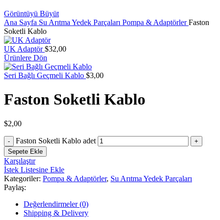
Görüntüyü Büyüt
Ana Sayfa
Su Arıtma Yedek Parçaları
Pompa & Adaptörler
Faston
Soketli Kablo
UK Adaptör
$
32,00
Ürünlere Dön
Seri Bağlı Geçmeli Kablo
$
3,00
Faston Soketli Kablo
$
2,00
Faston Soketli Kablo adet
Sepete Ekle
Karşılaştır
İstek Listesine Ekle
Kategoriler:
Pompa & Adaptörler
,
Su Arıtma Yedek Parçaları
Paylaş:
Değerlendirmeler (0)
Shipping & Delivery