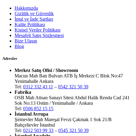
Hakkımızda
Gizlilik ve Güvenlik
İptal ve İade Şartları
Kalite Politikası
Kişisel Veriler Politikası
Mesafeli Satış Sözleşmesi
Bize Ulaşın
Blog
Adresler
Merkez Satış Ofisi / Showroom
Macun Mah Batı Bulvarı ATB İş Merkezi C Blok No:47
Yenimahalle Ankara
Tel:
0312 332 43 11
–
0542 321 50 39
Fabrika
OSB Mah Atisan Sanayi Sitesi Abdul Halik Renda Cad 241
Sok No:13 Ostim / Yenimahalle / Ankara
Tel:
0506 852 15 15
İstanbul Avrupa
Şirinevler Mah Mareşal Fevzi Çakmak 1 Sok 21/B
Bahçelievler İstanbul
Tel:
0212 503 99 33
–
0545 321 50 39
İstanbul Anadolu