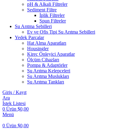
pH & Alkali Filtreler
Sediment Filtre
İplik Filtreler
Spun Filtreler
Su Arıtma Sebilleri
Ev ve Ofis Tipi Su Arıtma Sebilleri
Yedek Parçalar
Hat Alma Aparatları
Housingler
Kireç Önleyici Aparatlar
Ölçüm Cihazları
Pompa & Adaptörler
Su Arıtma Kelepçeleri
Su Arıtma Muslukları
Su Arıtma Tankları
Giriş / Kayıt
Ara
İstek Listesi
0
Ürün
$
0,00
Menü
0
Ürün
$
0,00