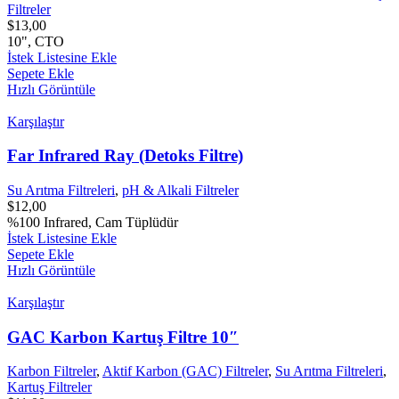
Filtreler
$
13,00
10", CTO
İstek Listesine Ekle
Sepete Ekle
Hızlı Görüntüle
Karşılaştır
Far Infrared Ray (Detoks Filtre)
Su Arıtma Filtreleri
,
pH & Alkali Filtreler
$
12,00
%100 Infrared, Cam Tüplüdür
İstek Listesine Ekle
Sepete Ekle
Hızlı Görüntüle
Karşılaştır
GAC Karbon Kartuş Filtre 10″
Karbon Filtreler
,
Aktif Karbon (GAC) Filtreler
,
Su Arıtma Filtreleri
,
Kartuş Filtreler