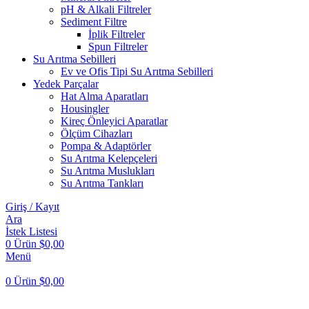
pH & Alkali Filtreler
Sediment Filtre
İplik Filtreler
Spun Filtreler
Su Arıtma Sebilleri
Ev ve Ofis Tipi Su Arıtma Sebilleri
Yedek Parçalar
Hat Alma Aparatları
Housingler
Kireç Önleyici Aparatlar
Ölçüm Cihazları
Pompa & Adaptörler
Su Arıtma Kelepçeleri
Su Arıtma Muslukları
Su Arıtma Tankları
Giriş / Kayıt
Ara
İstek Listesi
0
Ürün
$
0,00
Menü
0
Ürün
$
0,00