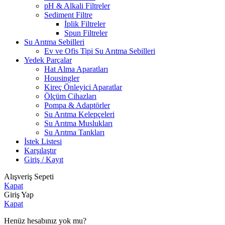
pH & Alkali Filtreler
Sediment Filtre
İplik Filtreler
Spun Filtreler
Su Arıtma Sebilleri
Ev ve Ofis Tipi Su Arıtma Sebilleri
Yedek Parçalar
Hat Alma Aparatları
Housingler
Kireç Önleyici Aparatlar
Ölçüm Cihazları
Pompa & Adaptörler
Su Arıtma Kelepçeleri
Su Arıtma Muslukları
Su Arıtma Tankları
İstek Listesi
Karşılaştır
Giriş / Kayıt
Alışveriş Sepeti
Kapat
Giriş Yap
Kapat
Henüz hesabınız yok mu?