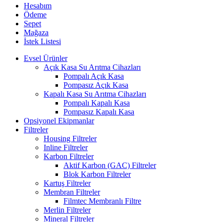
Hesabım
Ödeme
Sepet
Mağaza
İstek Listesi
Evsel Ürünler
Açık Kasa Su Arıtma Cihazları
Pompalı Açık Kasa
Pompasız Açık Kasa
Kapalı Kasa Su Arıtma Cihazları
Pompalı Kapalı Kasa
Pompasız Kapalı Kasa
Opsiyonel Ekipmanlar
Filtreler
Housing Filtreler
Inline Filtreler
Karbon Filtreler
Aktif Karbon (GAC) Filtreler
Blok Karbon Filtreler
Kartuş Filtreler
Membran Filtreler
Filmtec Membranlı Filtre
Merlin Filtreler
Mineral Filtreler