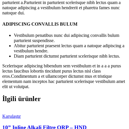
parturient a.Parturient in parturient scelerisque nibh lectus quam a
natoque adipiscing a vestibulum hendrerit et pharetra fames nunc
natoque dui.
ADIPISCING CONVALLIS BULUM
Vestibulum penatibus nunc dui adipiscing convallis bulum
parturient suspendisse.
Abitur parturient praesent lectus quam a natoque adipiscing a
vestibulum hendre.
Diam parturient dictumst parturient scelerisque nibh lectus.
Scelerisque adipiscing bibendum sem vestibulum et in a a a purus
lectus faucibus lobortis tincidunt purus lectus nisl class
eros.Condimentum a et ullamcorper dictumst mus et tristique
elementum nam inceptos hac parturient scelerisque vestibulum amet
elit ut volutpat.
İlgili ürünler
Karşılaştır
10” Inline Alkali Filtre ORP – HND