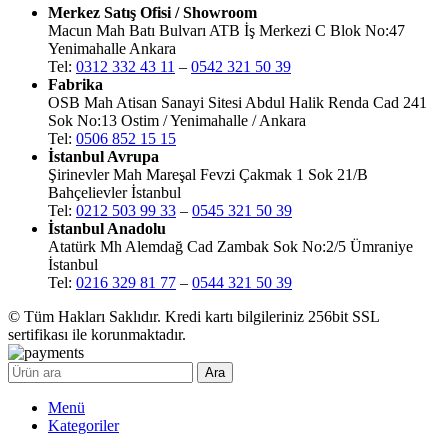
Merkez Satış Ofisi / Showroom
Macun Mah Batı Bulvarı ATB İş Merkezi C Blok No:47
Yenimahalle Ankara
Tel:
0312 332 43 11
–
0542 321 50 39
Fabrika
OSB Mah Atisan Sanayi Sitesi Abdul Halik Renda Cad 241
Sok No:13 Ostim / Yenimahalle / Ankara
Tel:
0506 852 15 15
İstanbul Avrupa
Şirinevler Mah Mareşal Fevzi Çakmak 1 Sok 21/B
Bahçelievler İstanbul
Tel:
0212 503 99 33
–
0545 321 50 39
İstanbul Anadolu
Atatürk Mh Alemdağ Cad Zambak Sok No:2/5 Ümraniye
İstanbul
Tel:
0216 329 81 77
–
0544 321 50 39
© Tüm Hakları Saklıdır. Kredi kartı bilgileriniz 256bit SSL
sertifikası ile korunmaktadır.
Ara
Menü
Kategoriler