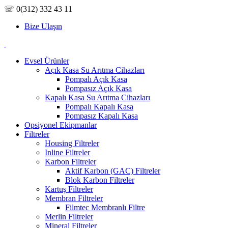
☏ 0(312) 332 43 11
Bize Ulaşın
Evsel Ürünler
Açık Kasa Su Arıtma Cihazları
Pompalı Açık Kasa
Pompasız Açık Kasa
Kapalı Kasa Su Arıtma Cihazları
Pompalı Kapalı Kasa
Pompasız Kapalı Kasa
Opsiyonel Ekipmanlar
Filtreler
Housing Filtreler
Inline Filtreler
Karbon Filtreler
Aktif Karbon (GAC) Filtreler
Blok Karbon Filtreler
Kartuş Filtreler
Membran Filtreler
Filmtec Membranlı Filtre
Merlin Filtreler
Mineral Filtreler