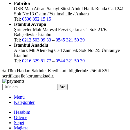
Fabrika
OSB Mah Atisan Sanayi Sitesi Abdul Halik Renda Cad 241
Sok No:13 Ostim / Yenimahalle / Ankara
Tel:
0506 852 15 15
İstanbul Avrupa
Şirinevler Mah Mareşal Fevzi Çakmak 1 Sok 21/B
Bahçelievler İstanbul
Tel:
0212 503 99 33
–
0545 321 50 39
İstanbul Anadolu
Atatürk Mh Alemdağ Cad Zambak Sok No:2/5 Ümraniye
İstanbul
Tel:
0216 329 81 77
–
0544 321 50 39
© Tüm Hakları Saklıdır. Kredi kartı bilgileriniz 256bit SSL
sertifikası ile korunmaktadır.
Ara
Menü
Kategoriler
Hesabım
Ödeme
Sepet
Mağaza