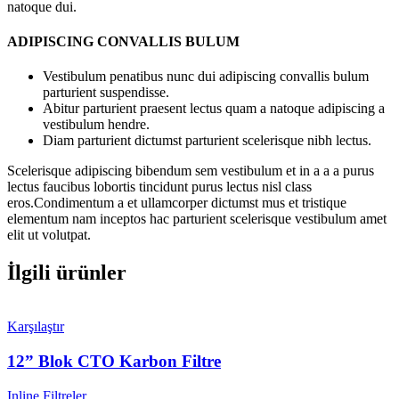
natoque dui.
ADIPISCING CONVALLIS BULUM
Vestibulum penatibus nunc dui adipiscing convallis bulum
parturient suspendisse.
Abitur parturient praesent lectus quam a natoque adipiscing a
vestibulum hendre.
Diam parturient dictumst parturient scelerisque nibh lectus.
Scelerisque adipiscing bibendum sem vestibulum et in a a a purus
lectus faucibus lobortis tincidunt purus lectus nisl class
eros.Condimentum a et ullamcorper dictumst mus et tristique
elementum nam inceptos hac parturient scelerisque vestibulum amet
elit ut volutpat.
İlgili ürünler
Karşılaştır
12” Blok CTO Karbon Filtre
Inline Filtreler