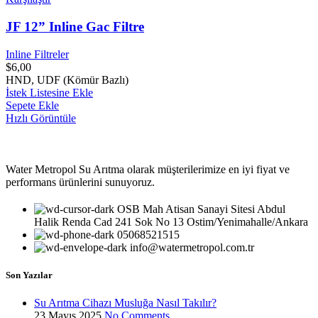
JF 12” Inline Gac Filtre
Inline Filtreler
$
6,00
HND, UDF (Kömür Bazlı)
İstek Listesine Ekle
Sepete Ekle
Hızlı Görüntüle
Water Metropol Su Arıtma olarak müşterilerimize en iyi fiyat ve
performans ürünlerini sunuyoruz.
OSB Mah Atisan Sanayi Sitesi Abdul
Halik Renda Cad 241 Sok No 13 Ostim/Yenimahalle/Ankara
05068521515
info@watermetropol.com.tr
Son Yazılar
Su Arıtma Cihazı Musluğa Nasıl Takılır?
23 Mayıs 2025
No Comments