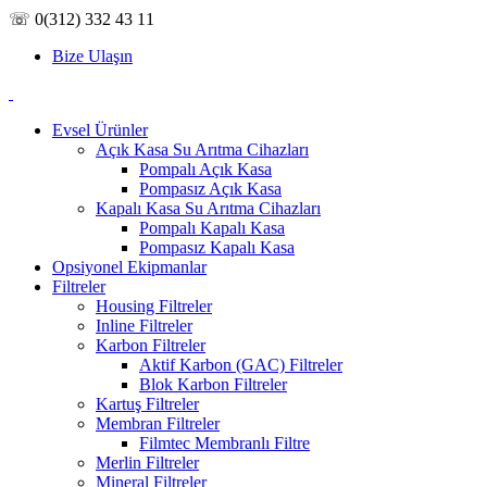
☏ 0(312) 332 43 11
Bize Ulaşın
Evsel Ürünler
Açık Kasa Su Arıtma Cihazları
Pompalı Açık Kasa
Pompasız Açık Kasa
Kapalı Kasa Su Arıtma Cihazları
Pompalı Kapalı Kasa
Pompasız Kapalı Kasa
Opsiyonel Ekipmanlar
Filtreler
Housing Filtreler
Inline Filtreler
Karbon Filtreler
Aktif Karbon (GAC) Filtreler
Blok Karbon Filtreler
Kartuş Filtreler
Membran Filtreler
Filmtec Membranlı Filtre
Merlin Filtreler
Mineral Filtreler