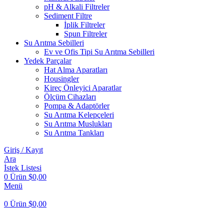
pH & Alkali Filtreler
Sediment Filtre
İplik Filtreler
Spun Filtreler
Su Arıtma Sebilleri
Ev ve Ofis Tipi Su Arıtma Sebilleri
Yedek Parçalar
Hat Alma Aparatları
Housingler
Kireç Önleyici Aparatlar
Ölçüm Cihazları
Pompa & Adaptörler
Su Arıtma Kelepçeleri
Su Arıtma Muslukları
Su Arıtma Tankları
Giriş / Kayıt
Ara
İstek Listesi
0
Ürün
$
0,00
Menü
0
Ürün
$
0,00