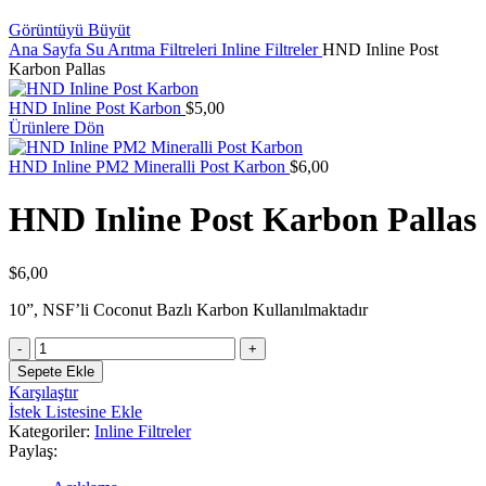
Görüntüyü Büyüt
Ana Sayfa
Su Arıtma Filtreleri
Inline Filtreler
HND Inline Post
Karbon Pallas
HND Inline Post Karbon
$
5,00
Ürünlere Dön
HND Inline PM2 Mineralli Post Karbon
$
6,00
HND Inline Post Karbon Pallas
$
6,00
10”, NSF’li Coconut Bazlı Karbon Kullanılmaktadır
HND
Inline
Sepete Ekle
Post
Karşılaştır
Karbon
İstek Listesine Ekle
Pallas
Kategoriler:
Inline Filtreler
adet
Paylaş: