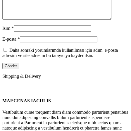
İsim
*
E-posta
*
Daha sonraki yorumlarımda kullanılması için adım, e-posta
adresim ve site adresim bu tarayıcıya kaydedilsin.
Shipping & Delivery
MAECENAS IACULIS
Vestibulum curae torquent diam diam commodo parturient penatibus
nunc dui adipiscing convallis bulum parturient suspendisse
parturient a.Parturient in parturient scelerisque nibh lectus quam a
natoque adipiscing a vestibulum hendrerit et pharetra fames nunc