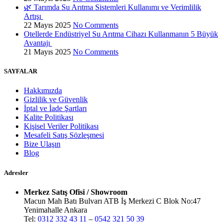
🌿 Tarımda Su Arıtma Sistemleri Kullanımı ve Verimlilik
Artışı
22 Mayıs 2025
No Comments
Otellerde Endüstriyel Su Arıtma Cihazı Kullanmanın 5 Büyük
Avantajı
21 Mayıs 2025
No Comments
SAYFALAR
Hakkımızda
Gizlilik ve Güvenlik
İptal ve İade Şartları
Kalite Politikası
Kişisel Veriler Politikası
Mesafeli Satış Sözleşmesi
Bize Ulaşın
Blog
Adresler
Merkez Satış Ofisi / Showroom
Macun Mah Batı Bulvarı ATB İş Merkezi C Blok No:47
Yenimahalle Ankara
Tel:
0312 332 43 11
–
0542 321 50 39