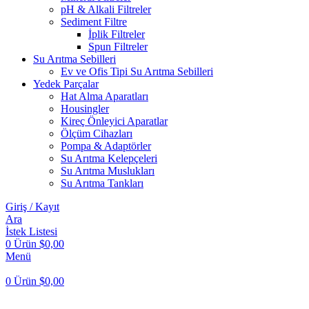
pH & Alkali Filtreler
Sediment Filtre
İplik Filtreler
Spun Filtreler
Su Arıtma Sebilleri
Ev ve Ofis Tipi Su Arıtma Sebilleri
Yedek Parçalar
Hat Alma Aparatları
Housingler
Kireç Önleyici Aparatlar
Ölçüm Cihazları
Pompa & Adaptörler
Su Arıtma Kelepçeleri
Su Arıtma Muslukları
Su Arıtma Tankları
Giriş / Kayıt
Ara
İstek Listesi
0
Ürün
$
0,00
Menü
0
Ürün
$
0,00