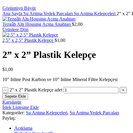
Görüntüyü Büyüt
Ana Sayfa
Su Arıtma Yedek Parçaları
Su Arıtma Kelepçeleri
2” x 2” 
Tezgâh Altı Housing Açma Anahtarı
$
2,00
Ürünlere Dön
2,5” x 2,5” Plastik Kelepçe
$
1,00
2” x 2” Plastik Kelepçe
$
1,00
10” Inline Post Karbon ve 10” Inline Mineral Filtre Kelepçesi
2” x 2” Plastik Kelepçe adet
Sepete Ekle
Karşılaştır
İstek Listesine Ekle
Kategoriler:
Su Arıtma Kelepçeleri
,
Su Arıtma Yedek Parçaları
Paylaş:
Açıklama