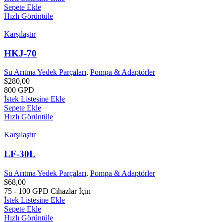
Sepete Ekle
Hızlı Görüntüle
Karşılaştır
HKJ-70
Su Arıtma Yedek Parçaları
,
Pompa & Adaptörler
$
280,00
800 GPD
İstek Listesine Ekle
Sepete Ekle
Hızlı Görüntüle
Karşılaştır
LF-30L
Su Arıtma Yedek Parçaları
,
Pompa & Adaptörler
$
68,00
75 - 100 GPD Cihazlar İçin
İstek Listesine Ekle
Sepete Ekle
Hızlı Görüntüle