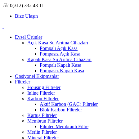
☏ 0(312) 332 43 11
Bize Ulaşın
Evsel Ürünler
Açık Kasa Su Arıtma Cihazları
Pompalı Açık Kasa
Pompasız Açık Kasa
Kapalı Kasa Su Arıtma Cihazları
Pompalı Kapalı Kasa
Pompasız Kapalı Kasa
Opsiyonel Ekipmanlar
Filtreler
Housing Filtreler
Inline Filtreler
Karbon Filtreler
Aktif Karbon (GAC) Filtreler
Blok Karbon Filtreler
Kartuş Filtreler
Membran Filtreler
Filmtec Membranlı Filtre
Merlin Filtreler
Mineral Filtreler