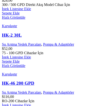
$
28,00
300 / 500 GPD Direkt Akış Model Cihaz İçin
İstek Listesine Ekle
Sepete Ekle
Hızlı Görüntüle
Karşılaştır
HK-2 30L
Su Arıtma Yedek Parçaları
,
Pompa & Adaptörler
$
52,00
75 - 100 GPD Cihazlar İçin
İstek Listesine Ekle
Sepete Ekle
Hızlı Görüntüle
Karşılaştır
HK-46 200 GPD
Su Arıtma Yedek Parçaları
,
Pompa & Adaptörler
$
116,00
RO-200 Cihazlar İçin
İstek Listesine Ekle