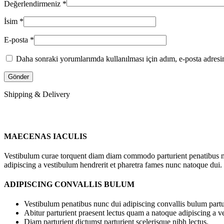
Değerlendirmeniz
*
İsim
*
E-posta
*
Daha sonraki yorumlarımda kullanılması için adım, e-posta adresim
Shipping & Delivery
MAECENAS IACULIS
Vestibulum curae torquent diam diam commodo parturient penatibus nunc
adipiscing a vestibulum hendrerit et pharetra fames nunc natoque dui.
ADIPISCING CONVALLIS BULUM
Vestibulum penatibus nunc dui adipiscing convallis bulum partu
Abitur parturient praesent lectus quam a natoque adipiscing a 
Diam parturient dictumst parturient scelerisque nibh lectus.