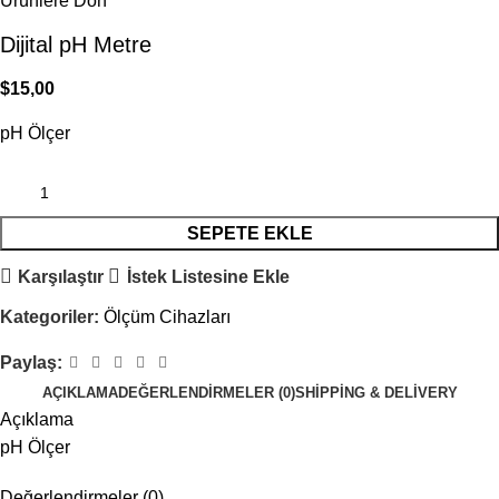
Ürünlere Dön
Dijital pH Metre
$
15,00
pH Ölçer
SEPETE EKLE
Karşılaştır
İstek Listesine Ekle
Kategoriler:
Ölçüm Cihazları
Paylaş:
AÇIKLAMA
DEĞERLENDIRMELER (0)
SHIPPING & DELIVERY
Açıklama
pH Ölçer
Değerlendirmeler (0)