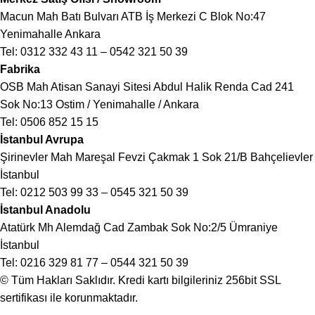
Macun Mah Batı Bulvarı ATB İş Merkezi C Blok No:47
Yenimahalle Ankara
Tel:
0312 332 43 11
–
0542 321 50 39
Fabrika
OSB Mah Atisan Sanayi Sitesi Abdul Halik Renda Cad 241
Sok No:13 Ostim / Yenimahalle / Ankara
Tel:
0506 852 15 15
İstanbul Avrupa
Şirinevler Mah Mareşal Fevzi Çakmak 1 Sok 21/B Bahçelievler
İstanbul
Tel:
0212 503 99 33
–
0545 321 50 39
İstanbul Anadolu
Atatürk Mh Alemdağ Cad Zambak Sok No:2/5 Ümraniye
İstanbul
Tel:
0216 329 81 77
–
0544 321 50 39
© Tüm Hakları Saklıdır. Kredi kartı bilgileriniz 256bit SSL
sertifikası ile korunmaktadır.