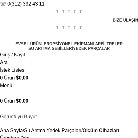
☏ 0(312) 332 43 11
BIZE ULAŞIN
EVSEL ÜRÜNLER
OPSIYONEL EKIPMANLAR
FILTRELER
SU ARITMA SEBILLERI
YEDEK PARÇALAR
Giriş / Kayıt
Ara
İstek Listesi
0
Ürün
$
0,00
Menü
0
Ürün
$
0,00
Görüntüyü Büyüt
Ana Sayfa
Su Arıtma Yedek Parçaları
Ölçüm Cihazları